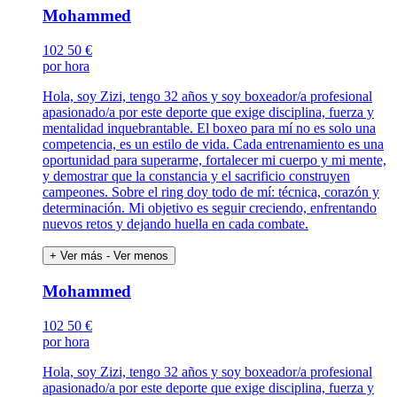
Mohammed
102
50 €
por hora
Hola, soy Zizi, tengo 32 años y soy boxeador/a profesional
apasionado/a por este deporte que exige disciplina, fuerza y
mentalidad inquebrantable. El boxeo para mí no es solo una
competencia, es un estilo de vida. Cada entrenamiento es una
oportunidad para superarme, fortalecer mi cuerpo y mi mente,
y demostrar que la constancia y el sacrificio construyen
campeones. Sobre el ring doy todo de mí: técnica, corazón y
determinación. Mi objetivo es seguir creciendo, enfrentando
nuevos retos y dejando huella en cada combate.
+ Ver más
- Ver menos
Mohammed
102
50 €
por hora
Hola, soy Zizi, tengo 32 años y soy boxeador/a profesional
apasionado/a por este deporte que exige disciplina, fuerza y