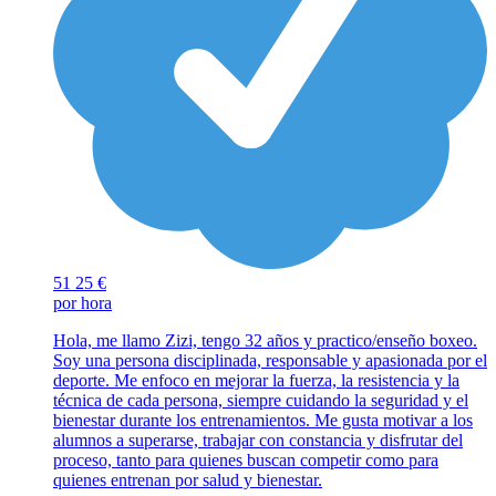
51
25 €
por hora
Hola, me llamo Zizi, tengo 32 años y practico/enseño boxeo.
Soy una persona disciplinada, responsable y apasionada por el
deporte. Me enfoco en mejorar la fuerza, la resistencia y la
técnica de cada persona, siempre cuidando la seguridad y el
bienestar durante los entrenamientos. Me gusta motivar a los
alumnos a superarse, trabajar con constancia y disfrutar del
proceso, tanto para quienes buscan competir como para
quienes entrenan por salud y bienestar.