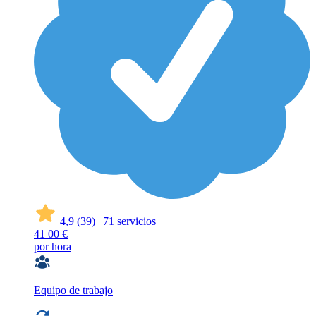
4,9
(39)
|
71 servicios
41
00 €
por hora
Equipo de trabajo