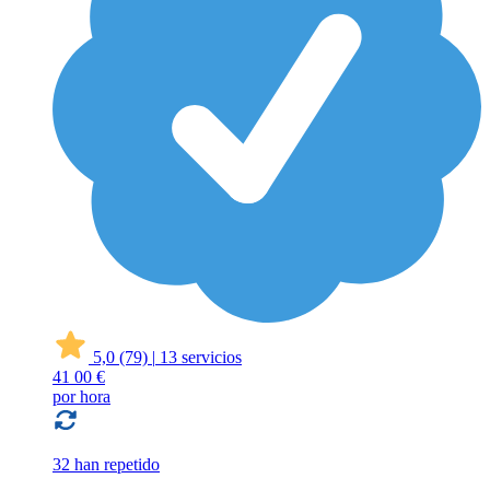
5,0
(79)
|
13 servicios
41
00 €
por hora
32 han repetido