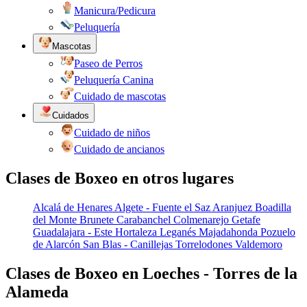
Manicura/Pedicura
Peluquería
Mascotas
Paseo de Perros
Peluquería Canina
Cuidado de mascotas
Cuidados
Cuidado de niños
Cuidado de ancianos
Clases de Boxeo en otros lugares
Alcalá de Henares
Algete - Fuente el Saz
Aranjuez
Boadilla
del Monte
Brunete
Carabanchel
Colmenarejo
Getafe
Guadalajara - Este
Hortaleza
Leganés
Majadahonda
Pozuelo
de Alarcón
San Blas - Canillejas
Torrelodones
Valdemoro
Clases de Boxeo en Loeches - Torres de la
Alameda