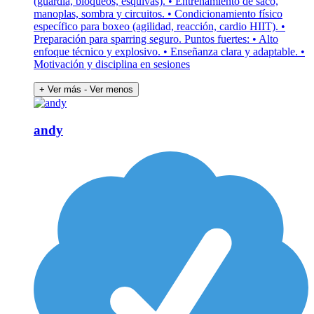
(guardia, bloqueos, esquivas). • Entrenamiento de saco,
manoplas, sombra y circuitos. • Condicionamiento físico
específico para boxeo (agilidad, reacción, cardio HIIT). •
Preparación para sparring seguro. Puntos fuertes: • Alto
enfoque técnico y explosivo. • Enseñanza clara y adaptable. •
Motivación y disciplina en sesiones
+ Ver más
- Ver menos
andy