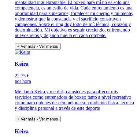
mentalidad inquebrantable. El boxeo para mí no es solo una
competencia, es un estilo de vida. Cada entrenamiento es una
oportunidad para superarme, fortalecer mi cuerpo y mi mente,
y demostrar que la constancia y el sacrificio construyen
campeones. Sobre el ring doy todo de mí: técnica, corazón y
determinación. Mi objetivo es seguir creciendo, enfrentando
nuevos retos y dejando huella en cada combate.
+ Ver más
- Ver menos
Keira
22
75 €
por hora
Me llamó Keira y me dirijo a ustedes para ofrecer mis
servicios como entrenadora de boxeo tanto a nivel recreativo
como para quienes deseen mejorar su condición física, técnica
y disciplina personal a través de este deporte
+ Ver más
- Ver menos
Keira