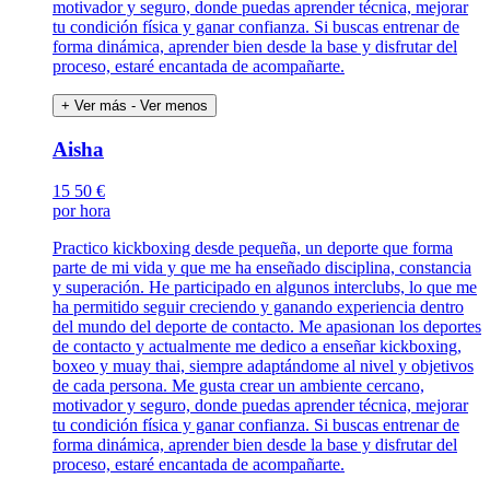
motivador y seguro, donde puedas aprender técnica, mejorar
tu condición física y ganar confianza. Si buscas entrenar de
forma dinámica, aprender bien desde la base y disfrutar del
proceso, estaré encantada de acompañarte.
+ Ver más
- Ver menos
Aisha
15
50 €
por hora
Practico kickboxing desde pequeña, un deporte que forma
parte de mi vida y que me ha enseñado disciplina, constancia
y superación. He participado en algunos interclubs, lo que me
ha permitido seguir creciendo y ganando experiencia dentro
del mundo del deporte de contacto. Me apasionan los deportes
de contacto y actualmente me dedico a enseñar kickboxing,
boxeo y muay thai, siempre adaptándome al nivel y objetivos
de cada persona. Me gusta crear un ambiente cercano,
motivador y seguro, donde puedas aprender técnica, mejorar
tu condición física y ganar confianza. Si buscas entrenar de
forma dinámica, aprender bien desde la base y disfrutar del
proceso, estaré encantada de acompañarte.