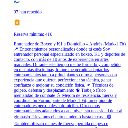
97 han repetido
Reserva mínima: 41€
Entrenador de Boxeo y K1 a Domicilio – Andrés (Mark-1 Fit)
📍 Entrenamientos personalizados donde tú estés Soy
entrenador personal especializado en boxeo, K1 y deportes de
contacto, con más de 10 años de experiencia en artes
marciales. Durante este tiempo me he formado y competido
en distintas disciplinas, lo que me permite adaptar los
entrenamientos tanto a principiantes como a personas con
experiencia que quieren perfeccionar su técnica, ganar
confianza o mejorar su condición física. 👊 Técnicas de
golpeo, defensa y desplazamiento 🧠 Trabajo físico +
mentalidad de combate 💪 Mejora de resistencia, fuerza y
coordinación Formo parte de Mark-1 Fit, un equipo de
entrenadores personales a domicilio. Ofrecemos
entrenamientos adaptados a cada nivel, sin necesidad de ir al
gimnasio. Llevamos el entrenamiento hasta tu casa. 🟢
También ofrezco planes de fuerza, pérdida de peso o