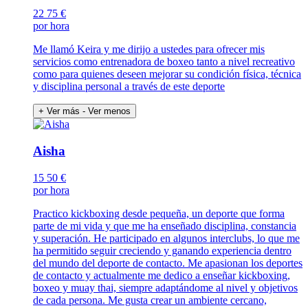
22
75 €
por hora
Me llamó Keira y me dirijo a ustedes para ofrecer mis
servicios como entrenadora de boxeo tanto a nivel recreativo
como para quienes deseen mejorar su condición física, técnica
y disciplina personal a través de este deporte
+ Ver más
- Ver menos
Aisha
15
50 €
por hora
Practico kickboxing desde pequeña, un deporte que forma
parte de mi vida y que me ha enseñado disciplina, constancia
y superación. He participado en algunos interclubs, lo que me
ha permitido seguir creciendo y ganando experiencia dentro
del mundo del deporte de contacto. Me apasionan los deportes
de contacto y actualmente me dedico a enseñar kickboxing,
boxeo y muay thai, siempre adaptándome al nivel y objetivos
de cada persona. Me gusta crear un ambiente cercano,