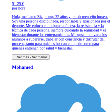
51
25 €
por hora
Hola, me llamo Zizi, tengo 32 años y practico/enseño boxeo.
Soy una persona disciplinada, responsable y apasionada por el
deporte. Me enfoco en mejorar la fuerza, la resistencia y la
técnica de cada persona, siempre cuidando la seguridad y el
bienestar durante los entrenamientos. Me gusta motivar a los
alumnos a superarse, trabajar con constancia y disfrutar del
proceso, tanto para quienes buscan competir como para
quienes entrenan por salud y bienestar.
+ Ver más
- Ver menos
Mohamed