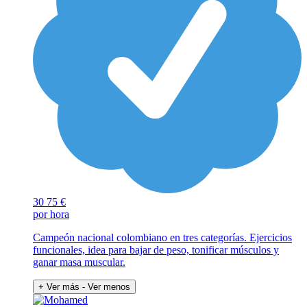
30
75 €
por hora
Campeón nacional colombiano en tres categorías. Ejercicios
funcionales, idea para bajar de peso, tonificar músculos y
ganar masa muscular.
+ Ver más
- Ver menos