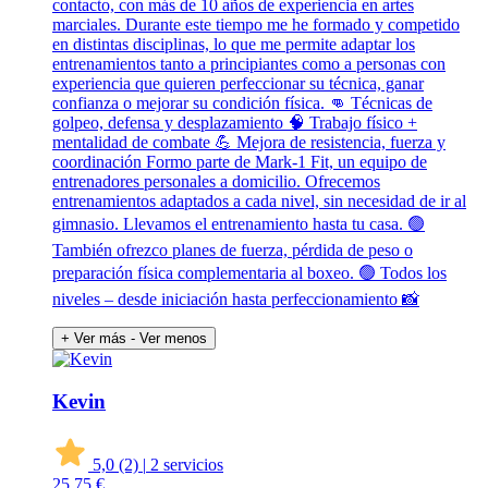
contacto, con más de 10 años de experiencia en artes
marciales. Durante este tiempo me he formado y competido
en distintas disciplinas, lo que me permite adaptar los
entrenamientos tanto a principiantes como a personas con
experiencia que quieren perfeccionar su técnica, ganar
confianza o mejorar su condición física. 👊 Técnicas de
golpeo, defensa y desplazamiento 🧠 Trabajo físico +
mentalidad de combate 💪 Mejora de resistencia, fuerza y
coordinación Formo parte de Mark-1 Fit, un equipo de
entrenadores personales a domicilio. Ofrecemos
entrenamientos adaptados a cada nivel, sin necesidad de ir al
gimnasio. Llevamos el entrenamiento hasta tu casa. 🟢
También ofrezco planes de fuerza, pérdida de peso o
preparación física complementaria al boxeo. 🟢 Todos los
niveles – desde iniciación hasta perfeccionamiento 📸
+ Ver más
- Ver menos
Kevin
5,0
(2)
|
2 servicios
25
75 €