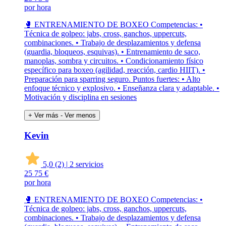
por hora
🥊 ENTRENAMIENTO DE BOXEO Competencias: •
Técnica de golpeo: jabs, cross, ganchos, uppercuts,
combinaciones. • Trabajo de desplazamientos y defensa
(guardia, bloqueos, esquivas). • Entrenamiento de saco,
manoplas, sombra y circuitos. • Condicionamiento físico
específico para boxeo (agilidad, reacción, cardio HIIT). •
Preparación para sparring seguro. Puntos fuertes: • Alto
enfoque técnico y explosivo. • Enseñanza clara y adaptable. •
Motivación y disciplina en sesiones
+ Ver más
- Ver menos
Kevin
5,0
(2)
|
2 servicios
25
75 €
por hora
🥊 ENTRENAMIENTO DE BOXEO Competencias: •
Técnica de golpeo: jabs, cross, ganchos, uppercuts,
combinaciones. • Trabajo de desplazamientos y defensa