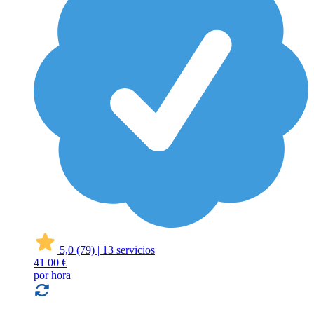
5,0
(79)
|
13 servicios
41
00 €
por hora