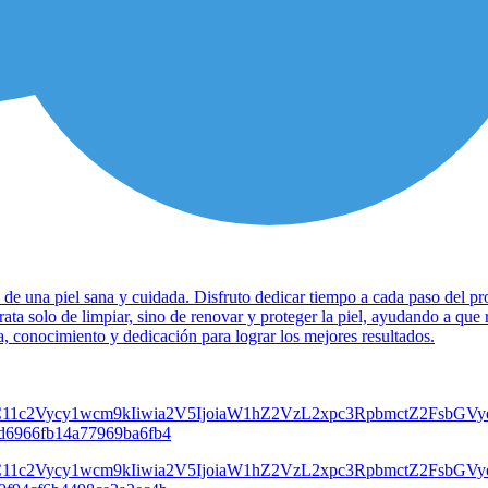
 de una piel sana y cuidada. Disfruto dedicar tiempo a cada paso del pro
rata solo de limpiar, sino de renovar y proteger la piel, ayudando a qu
a, conocimiento y dedicación para lograr los mejores resultados.