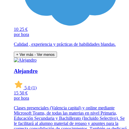
10
25 €
por hora
Calidad , experiencia y prácticas de habilidades blandas.
+ Ver más
- Ver menos
Alejandro
5,0
(1)
15
50 €
por hora
Clases presenciales (Valencia capital) y online mediante
Microsoft Teams, de todas las materias en nivel Primaria,
Educación Secundaria y Bachillerato (Incluido Selectivo). Se
le facilitará al alumno material de repaso y apuntes para la
correcta consolidación de conocimientos. También se dedicará