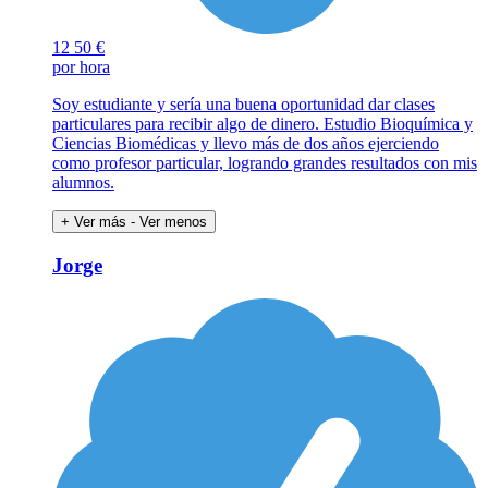
12
50 €
por hora
Soy estudiante y sería una buena oportunidad dar clases
particulares para recibir algo de dinero. Estudio Bioquímica y
Ciencias Biomédicas y llevo más de dos años ejerciendo
como profesor particular, logrando grandes resultados con mis
alumnos.
+ Ver más
- Ver menos
Jorge