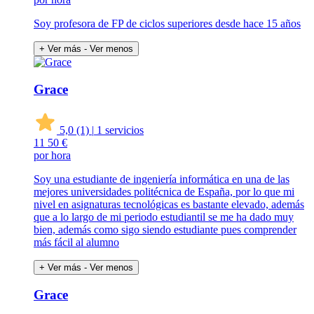
Soy profesora de FP de ciclos superiores desde hace 15 años
+ Ver más
- Ver menos
Grace
5,0
(1)
|
1 servicios
11
50 €
por hora
Soy una estudiante de ingeniería informática en una de las
mejores universidades politécnica de España, por lo que mi
nivel en asignaturas tecnológicas es bastante elevado, además
que a lo largo de mi periodo estudiantil se me ha dado muy
bien, además como sigo siendo estudiante pues comprender
más fácil al alumno
+ Ver más
- Ver menos
Grace