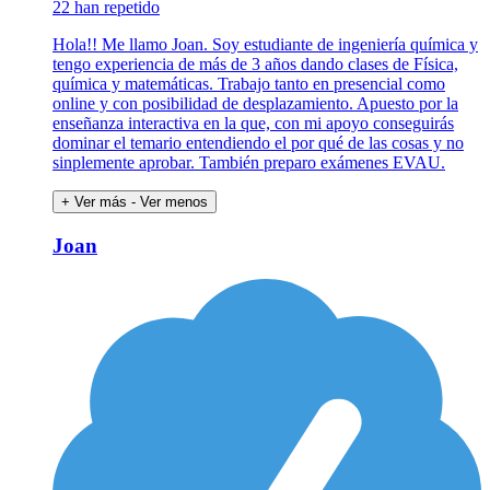
22 han repetido
Hola!! Me llamo Joan. Soy estudiante de ingeniería química y
tengo experiencia de más de 3 años dando clases de Física,
química y matemáticas. Trabajo tanto en presencial como
online y con posibilidad de desplazamiento. Apuesto por la
enseñanza interactiva en la que, con mi apoyo conseguirás
dominar el temario entendiendo el por qué de las cosas y no
sinplemente aprobar. También preparo exámenes EVAU.
+ Ver más
- Ver menos
Joan