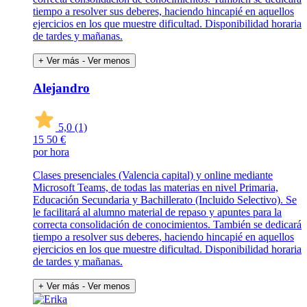
tiempo a resolver sus deberes, haciendo hincapié en aquellos
ejercicios en los que muestre dificultad. Disponibilidad horaria
de tardes y mañanas.
+ Ver más
- Ver menos
Alejandro
5,0
(1)
15
50 €
por hora
Clases presenciales (Valencia capital) y online mediante
Microsoft Teams, de todas las materias en nivel Primaria,
Educación Secundaria y Bachillerato (Incluido Selectivo). Se
le facilitará al alumno material de repaso y apuntes para la
correcta consolidación de conocimientos. También se dedicará
tiempo a resolver sus deberes, haciendo hincapié en aquellos
ejercicios en los que muestre dificultad. Disponibilidad horaria
de tardes y mañanas.
+ Ver más
- Ver menos