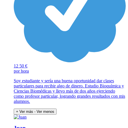
12
50 €
por hora
Soy estudiante y sería una buena oportunidad dar clases
particulares para recibir algo de dinero. Estudio Bioquímica y
Ciencias Biomédicas y llevo más de dos años ejerciendo
como profesor particular, logrando grandes resultados con mis
alumnos.
+ Ver más
- Ver menos
Juan