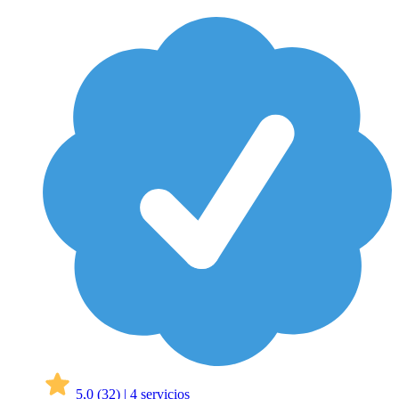
5,0
(32)
|
4 servicios