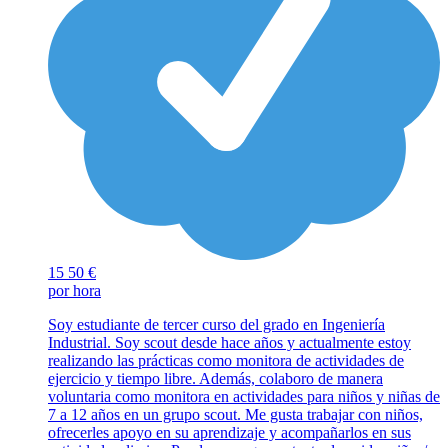
15
50 €
por hora
Soy estudiante de tercer curso del grado en Ingeniería
Industrial. Soy scout desde hace años y actualmente estoy
realizando las prácticas como monitora de actividades de
ejercicio y tiempo libre. Además, colaboro de manera
voluntaria como monitora en actividades para niños y niñas de
7 a 12 años en un grupo scout. Me gusta trabajar con niños,
ofrecerles apoyo en su aprendizaje y acompañarlos en sus