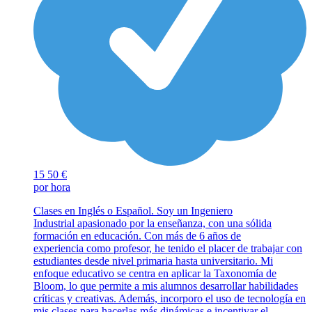
15
50 €
por hora
Clases en Inglés o Español. Soy un Ingeniero
Industrial apasionado por la enseñanza, con una sólida
formación en educación. Con más de 6 años de
experiencia como profesor, he tenido el placer de trabajar con
estudiantes desde nivel primaria hasta universitario. Mi
enfoque educativo se centra en aplicar la Taxonomía de
Bloom, lo que permite a mis alumnos desarrollar habilidades
críticas y creativas. Además, incorporo el uso de tecnología en
mis clases para hacerlas más dinámicas e incentivar el