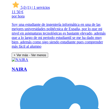
5,0
(1)
|
1 servicios
11
50 €
por hora
Soy una estudiante de ingeniería informática en una de las
mejores universidades politécnica de España, por lo que mi
nivel en asignaturas tecnológicas es bastante elevado, además
que a lo largo de mi periodo estudiantil se me ha dado muy
bien, además como sigo siendo estudiante pues comprender
más fácil al alumno
+ Ver más
- Ver menos
NAIRA