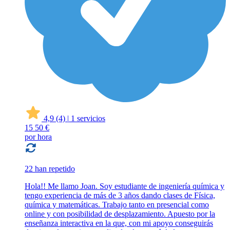
4,9
(4)
|
1 servicios
15
50 €
por hora
22 han repetido
Hola!! Me llamo Joan. Soy estudiante de ingeniería química y
tengo experiencia de más de 3 años dando clases de Física,
química y matemáticas. Trabajo tanto en presencial como
online y con posibilidad de desplazamiento. Apuesto por la
enseñanza interactiva en la que, con mi apoyo conseguirás