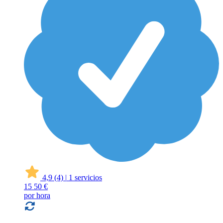
4,9
(4)
|
1 servicios
15
50 €
por hora