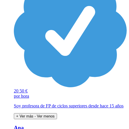
20
50 €
por hora
Soy profesora de FP de ciclos superiores desde hace 15 años
+ Ver más
- Ver menos
Ana