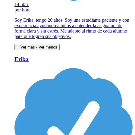
14
50 €
por hora
Soy Erika, tengo 20 años. Soy una estudiante paciente y con
experiencia ayudando a niños a entender la asignatura de
forma clara y sin estrés. Me adapto al ritmo de cada alumno
para que logren sus objetivos.
+ Ver más
- Ver menos
Erika