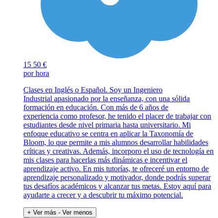
15
50 €
por hora
Clases en Inglés o Español. Soy un Ingeniero
Industrial apasionado por la enseñanza, con una sólida
formación en educación. Con más de 6 años de
experiencia como profesor, he tenido el placer de trabajar con
estudiantes desde nivel primaria hasta universitario. Mi
enfoque educativo se centra en aplicar la Taxonomía de
Bloom, lo que permite a mis alumnos desarrollar habilidades
críticas y creativas. Además, incorporo el uso de tecnología en
mis clases para hacerlas más dinámicas e incentivar el
aprendizaje activo. En mis tutorías, te ofreceré un entorno de
aprendizaje personalizado y motivador, donde podrás superar
tus desafíos académicos y alcanzar tus metas. Estoy aquí para
ayudarte a crecer y a descubrir tu máximo potencial.
+ Ver más
- Ver menos