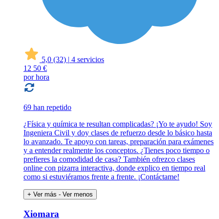
5,0
(32)
|
4 servicios
12
50 €
por hora
69 han repetido
¿Física y química te resultan complicadas? ¡Yo te ayudo! Soy
Ingeniera Civil y doy clases de refuerzo desde lo básico hasta
lo avanzado. Te apoyo con tareas, preparación para exámenes
y a entender realmente los conceptos. ¿Tienes poco tiempo o
prefieres la comodidad de casa? También ofrezco clases
online con pizarra interactiva, donde explico en tiempo real
como si estuviéramos frente a frente. ¡Contáctame!
+ Ver más
- Ver menos
Xiomara