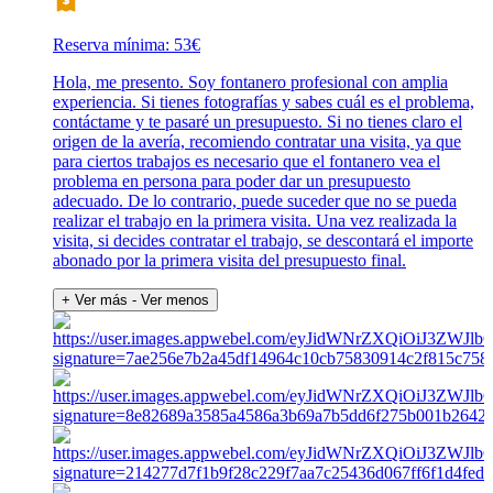
Reserva mínima: 53€
Hola, me presento. Soy fontanero profesional con amplia
experiencia. Si tienes fotografías y sabes cuál es el problema,
contáctame y te pasaré un presupuesto. Si no tienes claro el
origen de la avería, recomiendo contratar una visita, ya que
para ciertos trabajos es necesario que el fontanero vea el
problema en persona para poder dar un presupuesto
adecuado. De lo contrario, puede suceder que no se pueda
realizar el trabajo en la primera visita. Una vez realizada la
visita, si decides contratar el trabajo, se descontará el importe
abonado por la primera visita del presupuesto final.
+ Ver más
- Ver menos