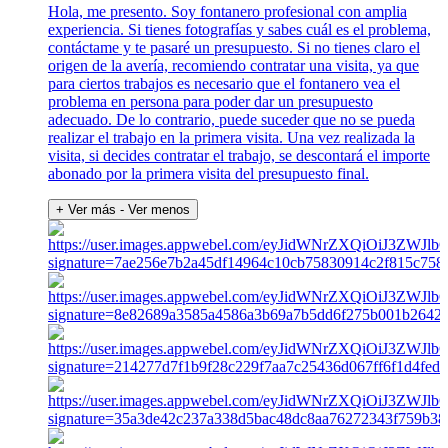
Hola, me presento. Soy fontanero profesional con amplia
experiencia. Si tienes fotografías y sabes cuál es el problema,
contáctame y te pasaré un presupuesto. Si no tienes claro el
origen de la avería, recomiendo contratar una visita, ya que
para ciertos trabajos es necesario que el fontanero vea el
problema en persona para poder dar un presupuesto
adecuado. De lo contrario, puede suceder que no se pueda
realizar el trabajo en la primera visita. Una vez realizada la
visita, si decides contratar el trabajo, se descontará el importe
abonado por la primera visita del presupuesto final.
+ Ver más
- Ver menos