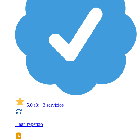
5,0
(3)
|
3 servicios
1 han repetido