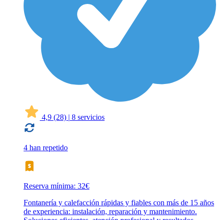
4,9
(28)
|
8 servicios
4 han repetido
Reserva mínima: 32€
Fontanería y calefacción rápidas y fiables con más de 15 años
de experiencia: instalación, reparación y mantenimiento.