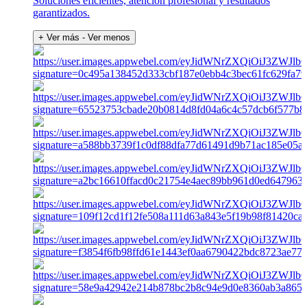
Soluciones eficientes, atención profesional y resultados
garantizados.
+ Ver más
- Ver menos