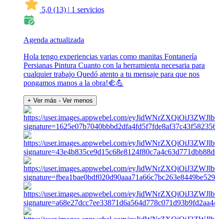
5,0
(13)
|
1 servicios
Agenda actualizada
Hola tengo experiencias varias como manitas Fontanería
Persianas Pintura Cuanto con la herramienta necesaria para
cualquier trabajo Quedó atento a tu mensaje para que nos
pongamos manos a la obra!🫲💪
+ Ver más
- Ver menos