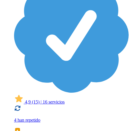
4,9
(15)
|
16 servicios
4 han repetido