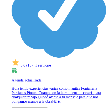
5,0
(13)
|
1 servicios
Agenda actualizada
Hola tengo experiencias varias como manitas Fontanería
Persianas Pintura Cuanto con la herramienta necesaria para
cualquier trabajo Quedó atento a tu mensaje para que nos
pongamos manos a la obra!🫲💪