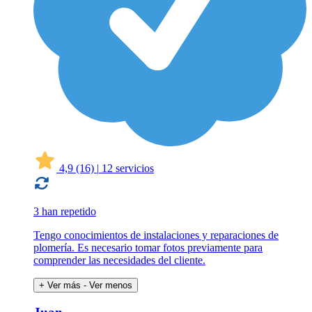
4,9
(16)
|
12 servicios
3 han repetido
Tengo conocimientos de instalaciones y reparaciones de
plomería. Es necesario tomar fotos previamente para
comprender las necesidades del cliente.
+ Ver más
- Ver menos