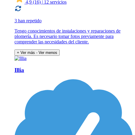
4,9
(16)
|
12 servicios
3 han repetido
Tengo conocimientos de instalaciones y reparaciones de
plomería. Es necesario tomar fotos previamente para
comprender las necesidades del cliente.
+ Ver más
- Ver menos
Illia