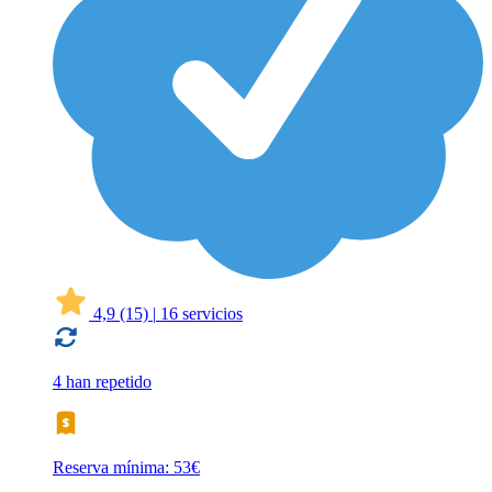
4,9
(15)
|
16 servicios
4 han repetido
Reserva mínima: 53€