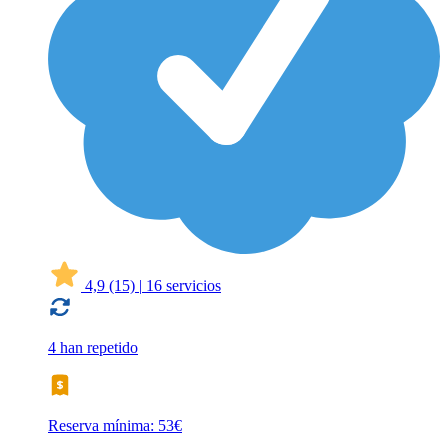
4,9
(15)
|
16 servicios
4 han repetido
Reserva mínima: 53€