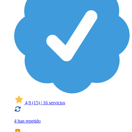
4,9
(15)
|
16 servicios
4 han repetido