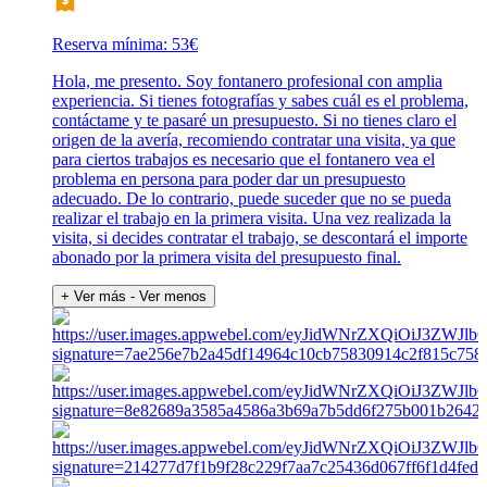
Reserva mínima: 53€
Hola, me presento. Soy fontanero profesional con amplia
experiencia. Si tienes fotografías y sabes cuál es el problema,
contáctame y te pasaré un presupuesto. Si no tienes claro el
origen de la avería, recomiendo contratar una visita, ya que
para ciertos trabajos es necesario que el fontanero vea el
problema en persona para poder dar un presupuesto
adecuado. De lo contrario, puede suceder que no se pueda
realizar el trabajo en la primera visita. Una vez realizada la
visita, si decides contratar el trabajo, se descontará el importe
abonado por la primera visita del presupuesto final.
+ Ver más
- Ver menos