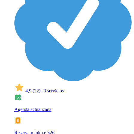
4,9
(22)
|
3 servicios
Agenda actualizada
Reserva mínima: 32€