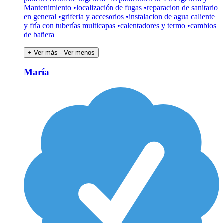
Mantenimiento •localización de fugas •reparacion de sanitario
en general •griferia y accesorios •instalacion de agua caliente
y fría con tuberías multicapas •calentadores y termo •cambios
de bañera
+ Ver más
- Ver menos
María