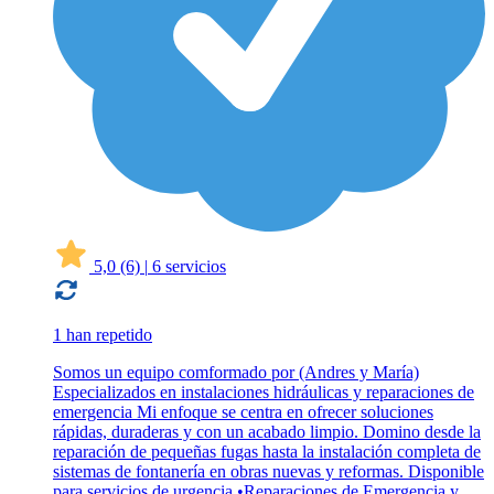
5,0
(6)
|
6 servicios
1 han repetido
Somos un equipo comformado por (Andres y María)
Especializados en instalaciones hidráulicas y reparaciones de
emergencia Mi enfoque se centra en ofrecer soluciones
rápidas, duraderas y con un acabado limpio. Domino desde la
reparación de pequeñas fugas hasta la instalación completa de
sistemas de fontanería en obras nuevas y reformas. Disponible
para servicios de urgencia •Reparaciones de Emergencia y