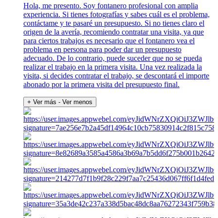
Hola, me presento. Soy fontanero profesional con amplia
experiencia. Si tienes fotografías y sabes cuál es el problema,
contáctame y te pasaré un presupuesto. Si no tienes claro el
origen de la avería, recomiendo contratar una visita, ya que
para ciertos trabajos es necesario que el fontanero vea el
problema en persona para poder dar un presupuesto
adecuado. De lo contrario, puede suceder que no se pueda
realizar el trabajo en la primera visita. Una vez realizada la
visita, si decides contratar el trabajo, se descontará el importe
abonado por la primera visita del presupuesto final.
+ Ver más
- Ver menos