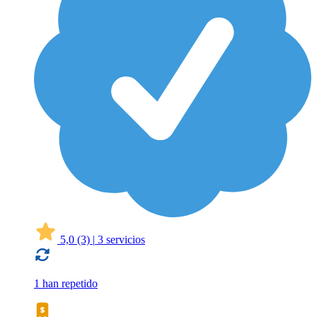
5,0
(3)
|
3 servicios
1 han repetido