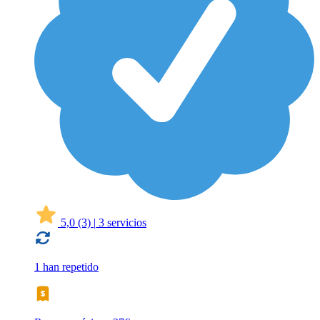
5,0
(3)
|
3 servicios
1 han repetido