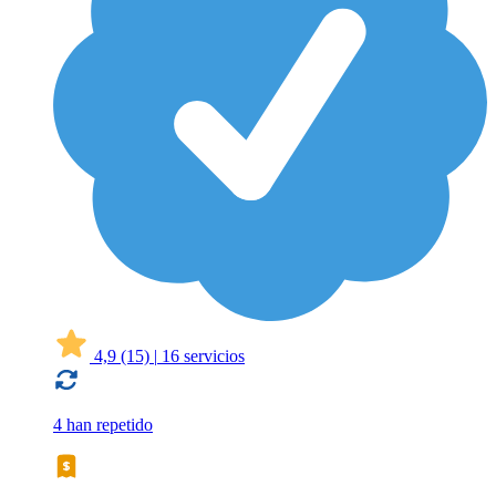
4,9
(15)
|
16 servicios
4 han repetido