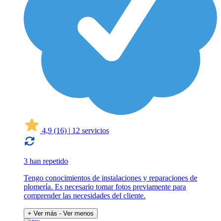
4,9
(16)
|
12 servicios
3 han repetido
Tengo conocimientos de instalaciones y reparaciones de
plomería. Es necesario tomar fotos previamente para
comprender las necesidades del cliente.
+ Ver más
- Ver menos