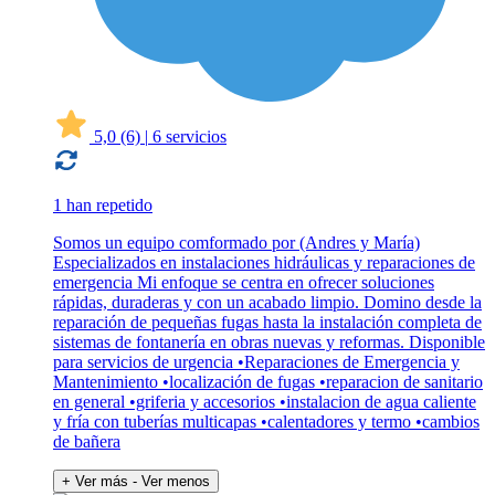
5,0
(6)
|
6 servicios
1 han repetido
Somos un equipo comformado por (Andres y María)
Especializados en instalaciones hidráulicas y reparaciones de
emergencia Mi enfoque se centra en ofrecer soluciones
rápidas, duraderas y con un acabado limpio. Domino desde la
reparación de pequeñas fugas hasta la instalación completa de
sistemas de fontanería en obras nuevas y reformas. Disponible
para servicios de urgencia •Reparaciones de Emergencia y
Mantenimiento •localización de fugas •reparacion de sanitario
en general •griferia y accesorios •instalacion de agua caliente
y fría con tuberías multicapas •calentadores y termo •cambios
de bañera
+ Ver más
- Ver menos