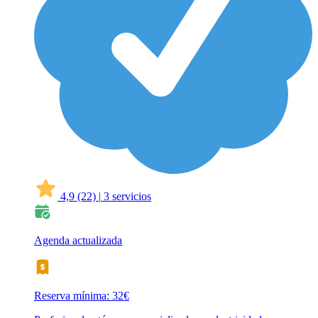
4,9
(22)
|
3 servicios
Agenda actualizada
Reserva mínima: 32€