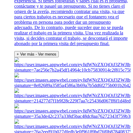
experiencia. Si tienes fotografías y sabes cuál es el problema,
contáctame y te pasaré un presupuesto. Si no tienes claro el
origen de la avería, recomiendo contratar una visita, ya que
para ciertos trabajos es necesario que el fontanero vea el
problema en persona para poder dar un presupuesto
adecuado. De lo contrario, puede suceder que no se pueda
realizar el trabajo en la primera visita. Una vez realizada la
visita, si decides contratar el trabajo, se descontará el importe
abonado por la primera visita del presupuesto final.
+ Ver más
- Ver menos