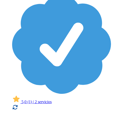
5,0
(1)
|
2 servicios