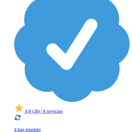
4,9
(28)
|
8 servicios
4 han repetido