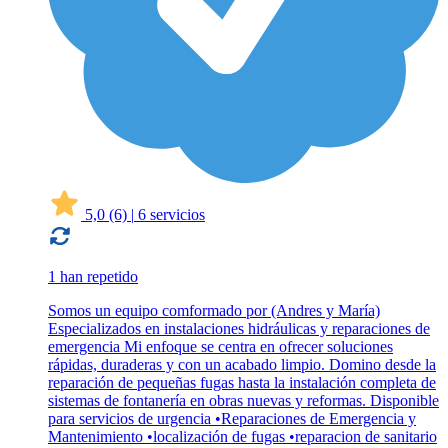
5,0
(6)
|
6 servicios
1 han repetido
Somos un equipo comformado por (Andres y María)
Especializados en instalaciones hidráulicas y reparaciones de
emergencia Mi enfoque se centra en ofrecer soluciones
rápidas, duraderas y con un acabado limpio. Domino desde la
reparación de pequeñas fugas hasta la instalación completa de
sistemas de fontanería en obras nuevas y reformas. Disponible
para servicios de urgencia •Reparaciones de Emergencia y
Mantenimiento •localización de fugas •reparacion de sanitario