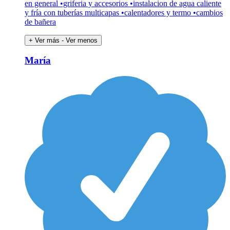
en general •griferia y accesorios •instalacion de agua caliente
y fría con tuberías multicapas •calentadores y termo •cambios
de bañera
+ Ver más
- Ver menos
María