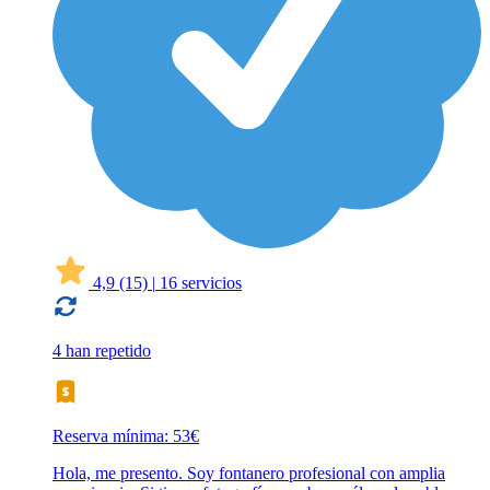
4,9
(15)
|
16 servicios
4 han repetido
Reserva mínima: 53€
Hola, me presento. Soy fontanero profesional con amplia