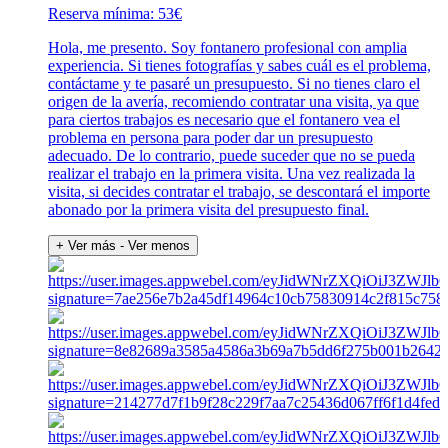
Reserva mínima: 53€
Hola, me presento. Soy fontanero profesional con amplia
experiencia. Si tienes fotografías y sabes cuál es el problema,
contáctame y te pasaré un presupuesto. Si no tienes claro el
origen de la avería, recomiendo contratar una visita, ya que
para ciertos trabajos es necesario que el fontanero vea el
problema en persona para poder dar un presupuesto
adecuado. De lo contrario, puede suceder que no se pueda
realizar el trabajo en la primera visita. Una vez realizada la
visita, si decides contratar el trabajo, se descontará el importe
abonado por la primera visita del presupuesto final.
+ Ver más
- Ver menos