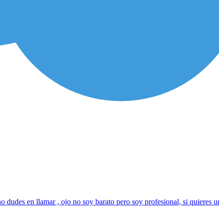
 no dudes en llamar , ojo no soy barato pero soy profesional, si quieres