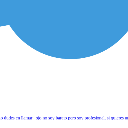
 no dudes en llamar , ojo no soy barato pero soy profesional, si quieres