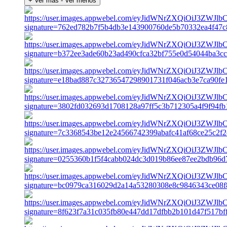
+ Ver más
- Ver menos