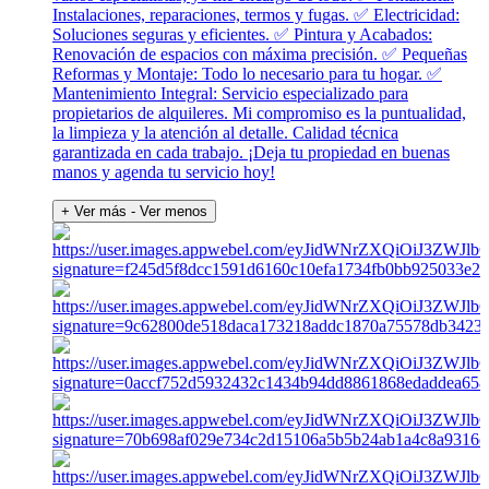
Instalaciones, reparaciones, termos y fugas. ✅ Electricidad:
Soluciones seguras y eficientes. ✅ Pintura y Acabados:
Renovación de espacios con máxima precisión. ✅ Pequeñas
Reformas y Montaje: Todo lo necesario para tu hogar. ✅
Mantenimiento Integral: Servicio especializado para
propietarios de alquileres. Mi compromiso es la puntualidad,
la limpieza y la atención al detalle. Calidad técnica
garantizada en cada trabajo. ¡Deja tu propiedad en buenas
manos y agenda tu servicio hoy!
+ Ver más
- Ver menos