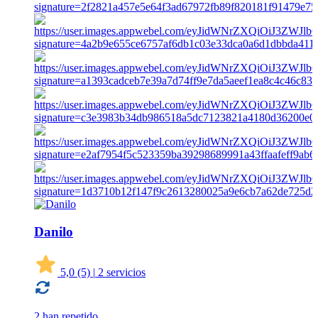
Danilo
5,0
(5)
|
2 servicios
2 han repetido