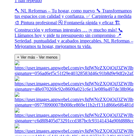
1 han repetido
🔨 NL Reformas – Tu hogar, como nuevo 🔧 Transformamos
tus espacios con calidad y confianza. ✅ Carpintería a medida
🎨 Pintura profesional 🚰 Fontanería rápida y eficaz 🏗
Construcción y reformas integrales … ¡y mucho más! 📞
Llámanos hoy y pide tu presupuesto sin compromiso 📍
Seriedad, puntualidad y acabados impecables. NL Reformas –
Mejoramos tu hogar, mejoramos tu vida.
+ Ver más
- Ver menos