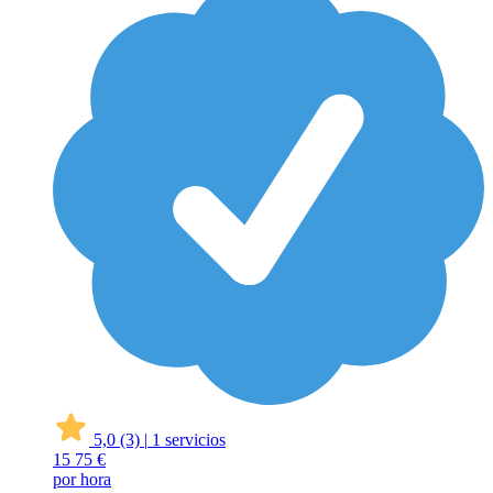
5,0
(3)
|
1 servicios
15
75 €
por hora