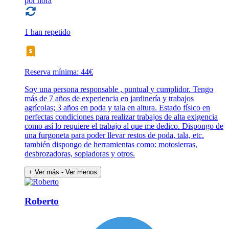
por hora
1 han repetido
Reserva mínima: 44€
Soy una persona responsable , puntual y cumplidor. Tengo
más de 7 años de experiencia en jardinería y trabajos
agrícolas; 3 años en poda y tala en altura. Estado físico en
perfectas condiciones para realizar trabajos de alta exigencia
como así lo requiere el trabajo al que me dedico. Dispongo de
una furgoneta para poder llevar restos de poda, tala, etc.
también dispongo de herramientas como: motosierras,
desbrozadoras, sopladoras y otros.
+ Ver más
- Ver menos
Roberto