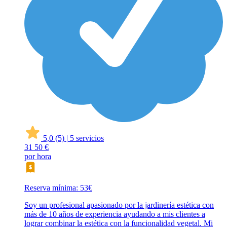
5,0
(5)
|
5 servicios
31
50 €
por hora
Reserva mínima: 53€
Soy un profesional apasionado por la jardinería estética con
más de 10 años de experiencia ayudando a mis clientes a
lograr combinar la estética con la funcionalidad vegetal. Mi