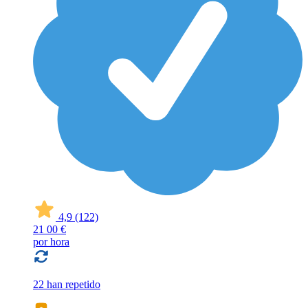
4,9
(122)
21
00 €
por hora
22 han repetido