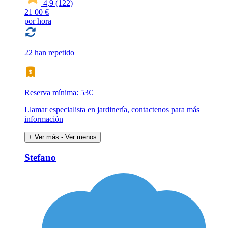
4,9
(122)
21
00 €
por hora
22 han repetido
Reserva mínima: 53€
Llamar especialista en jardinería, contactenos para más
información
+ Ver más
- Ver menos
Stefano