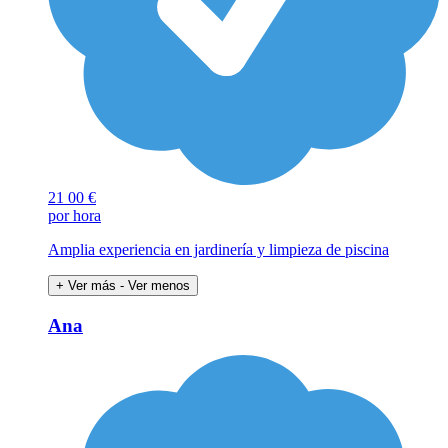
21
00 €
por hora
Amplia experiencia en jardinería y limpieza de piscina
+ Ver más
- Ver menos
Ana