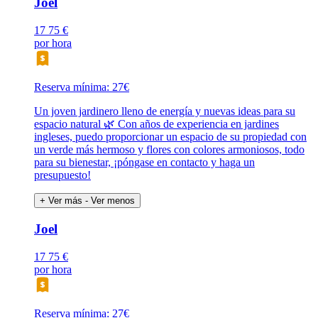
Joel
17
75 €
por hora
Reserva mínima: 27€
Un joven jardinero lleno de energía y nuevas ideas para su
espacio natural 🌿 Con años de experiencia en jardines
ingleses, puedo proporcionar un espacio de su propiedad con
un verde más hermoso y flores con colores armoniosos, todo
para su bienestar, ¡póngase en contacto y haga un
presupuesto!
+ Ver más
- Ver menos
Joel
17
75 €
por hora
Reserva mínima: 27€