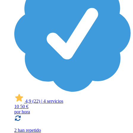
4,9
(22)
|
4 servicios
10
50 €
por hora
2 han repetido