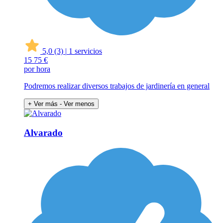
5,0
(3)
|
1 servicios
15
75 €
por hora
Podremos realizar diversos trabajos de jardinería en general
+ Ver más
- Ver menos
Alvarado