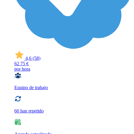
4,6
(58)
62
75 €
por hora
Equipo de trabajo
60 han repetido