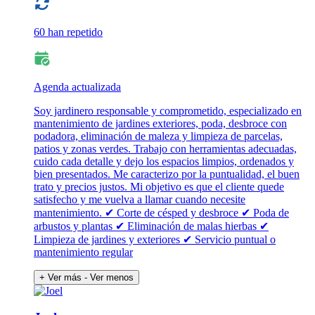
60 han repetido
Agenda actualizada
Soy jardinero responsable y comprometido, especializado en
mantenimiento de jardines exteriores, poda, desbroce con
podadora, eliminación de maleza y limpieza de parcelas,
patios y zonas verdes. Trabajo con herramientas adecuadas,
cuido cada detalle y dejo los espacios limpios, ordenados y
bien presentados. Me caracterizo por la puntualidad, el buen
trato y precios justos. Mi objetivo es que el cliente quede
satisfecho y me vuelva a llamar cuando necesite
mantenimiento. ✔ Corte de césped y desbroce ✔ Poda de
arbustos y plantas ✔ Eliminación de malas hierbas ✔
Limpieza de jardines y exteriores ✔ Servicio puntual o
mantenimiento regular
+ Ver más
- Ver menos