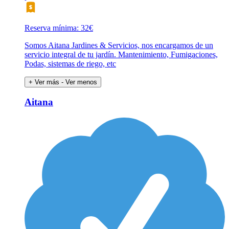
Reserva mínima: 32€
Somos Aitana Jardines & Servicios, nos encargamos de un
servicio integral de tu jardín. Mantenimiento, Fumigaciones,
Podas, sistemas de riego, etc
+ Ver más
- Ver menos
Aitana