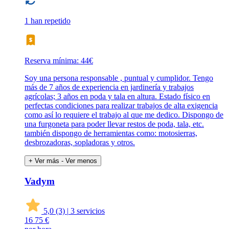
1 han repetido
Reserva mínima: 44€
Soy una persona responsable , puntual y cumplidor. Tengo
más de 7 años de experiencia en jardinería y trabajos
agrícolas; 3 años en poda y tala en altura. Estado físico en
perfectas condiciones para realizar trabajos de alta exigencia
como así lo requiere el trabajo al que me dedico. Dispongo de
una furgoneta para poder llevar restos de poda, tala, etc.
también dispongo de herramientas como: motosierras,
desbrozadoras, sopladoras y otros.
+ Ver más
- Ver menos
Vadym
5,0
(3)
|
3 servicios
16
75 €