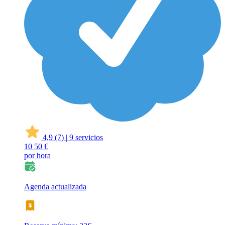
4,9
(7)
|
9 servicios
10
50 €
por hora
Agenda actualizada