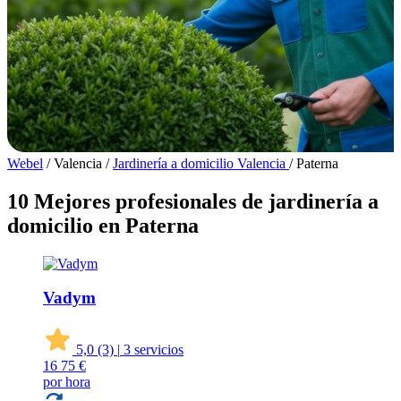
Webel
/
Valencia
/
Jardinería a domicilio Valencia
/
Paterna
10 Mejores profesionales de jardinería a
domicilio en Paterna
Vadym
5,0
(3)
|
3 servicios
16
75 €
por hora