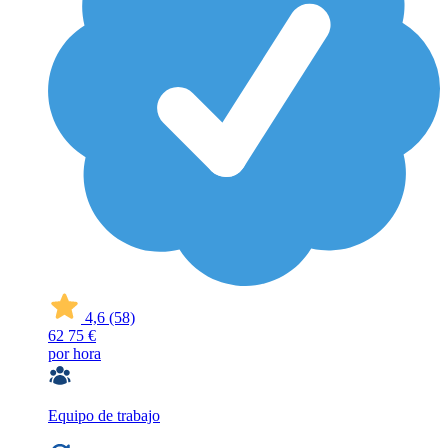
4,6
(58)
62
75 €
por hora
Equipo de trabajo