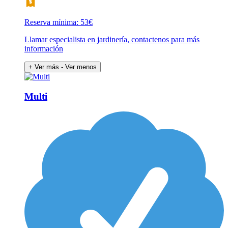
Reserva mínima: 53€
Llamar especialista en jardinería, contactenos para más
información
+ Ver más
- Ver menos
Multi