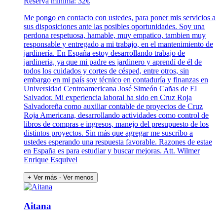
Reserva mínima: 32€
Me pongo en contacto con ustedes, para poner mis servicios a
sus disposiciones ante las posibles oportunidades. Soy una
perdona respetuosa, hamable, muy empatico, tambien muy
responsable y entregado a mi trabajo, en el mantenimiento de
jardinería. En España estoy desarrollando trabajo de
jardineria, ya que mi padre es jardinero y aprendí de él de
todos los cuidados y cortes de césped, entre otros, sin
embargo en mi país soy técnico en contaduría y finanzas en
Universidad Centroamericana José Simeón Cañas de El
Salvador. Mi experiencia laboral ha sido en Cruz Roja
Salvadoreña como auxiliar contable de proyectos de Cruz
Roja Americana, desarrollando actividades como control de
libros de compras e ingresos, manejo del presupuesto de los
distintos proyectos. Sin más que agregar me suscribo a
ustedes esperando una respuesta favorable. Razones de estae
en España es para estudiar y buscar mejoras. Att. Wilmer
Enrique Esquivel
+ Ver más
- Ver menos
Aitana