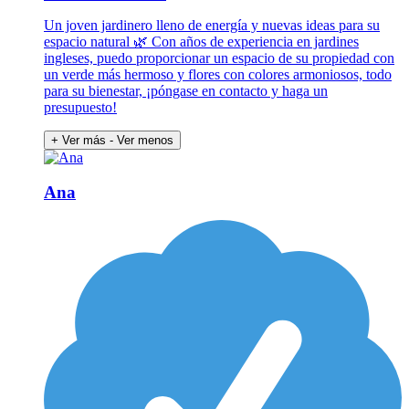
Un joven jardinero lleno de energía y nuevas ideas para su
espacio natural 🌿 Con años de experiencia en jardines
ingleses, puedo proporcionar un espacio de su propiedad con
un verde más hermoso y flores con colores armoniosos, todo
para su bienestar, ¡póngase en contacto y haga un
presupuesto!
+ Ver más
- Ver menos
Ana