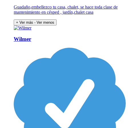
Guadaño,embellezco tu casa, chalet, se hace toda clase de
mantenimiento en césped , jardín,chalet casa
+ Ver más
- Ver menos
Wilmer