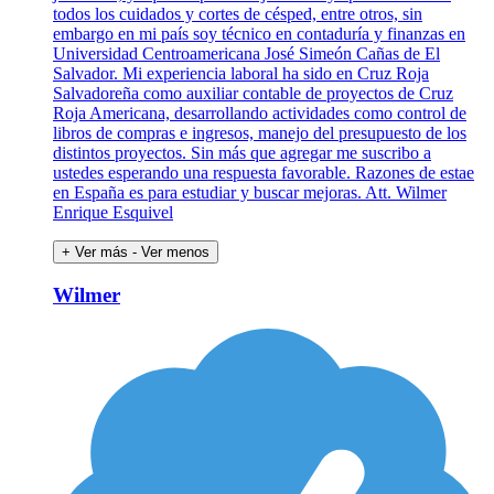
todos los cuidados y cortes de césped, entre otros, sin
embargo en mi país soy técnico en contaduría y finanzas en
Universidad Centroamericana José Simeón Cañas de El
Salvador. Mi experiencia laboral ha sido en Cruz Roja
Salvadoreña como auxiliar contable de proyectos de Cruz
Roja Americana, desarrollando actividades como control de
libros de compras e ingresos, manejo del presupuesto de los
distintos proyectos. Sin más que agregar me suscribo a
ustedes esperando una respuesta favorable. Razones de estae
en España es para estudiar y buscar mejoras. Att. Wilmer
Enrique Esquivel
+ Ver más
- Ver menos
Wilmer