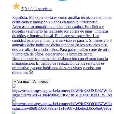
5,0
(1)
|
1 servicios
Española. Mi experiencia es como auxiliar técnico veterinario,
certificada y trabajado 10 años en hospital veterinario.
Además he acompañado a peluquera canina. En clínica y
hospital veterinario he realizado los cortes de uñas, limpieza
de oídos y limpieza bucal. En la app se especifica 1 en
cantidad para un animal, y el servicio es para 1. Si tienes 2 o 3
animales debe indicarse dicha cantidad en los servicios si se
desea realizarlo a todos ellos. Para gatos realizo corte de uñas
y limpieza de oídos, descartando la limpieza dental.
Normalmente se precisa de colaboración con el tutor para la
manipulación. El tiempo de realización de los servicios es
orientativo, ya que hablamos de seres vivos y todos son
diferentes 🤗
+ Ver más
- Ver menos