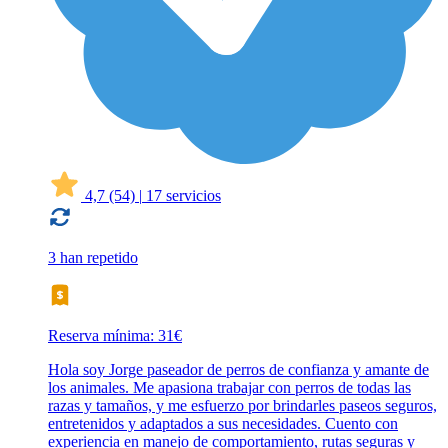
4,7
(54)
|
17 servicios
3 han repetido
Reserva mínima: 31€
Hola soy Jorge paseador de perros de confianza y amante de
los animales. Me apasiona trabajar con perros de todas las
razas y tamaños, y me esfuerzo por brindarles paseos seguros,
entretenidos y adaptados a sus necesidades. Cuento con
experiencia en manejo de comportamiento, rutas seguras y