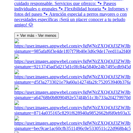
cuidado responsable. Servicios que ofrezco: 🐾 Paseos
individuales o grupales 🐾 Flexibilidad horaria 🐾 Informes y
fotos del paseo 🐾 Atención especial a perros mayores o con
necesidades específicas ¡Será un placer conocer a tu peludo
amigo! 🐶
+ Ver más
- Ver menos