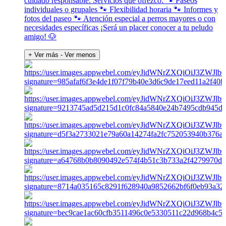
cuidado responsable. Servicios que ofrezco: 🐾 Paseos
individuales o grupales 🐾 Flexibilidad horaria 🐾 Informes y
fotos del paseo 🐾 Atención especial a perros mayores o con
necesidades específicas ¡Será un placer conocer a tu peludo
amigo! 🐶
+ Ver más
- Ver menos