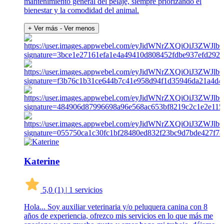
mantenimiento general del pelaje, siempre priorizando el
bienestar y la comodidad del animal.
+ Ver más
- Ver menos
Katerine
5,0
(1)
|
1 servicios
Hola... Soy auxiliar veterinaria y/o peluquera canina con 8
años de experiencia, ofrezco mis servicios en lo que más me