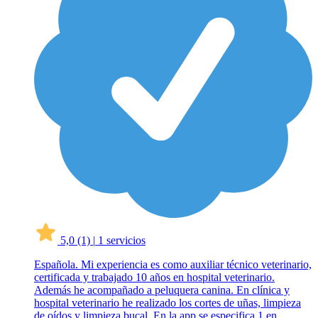
5,0
(1)
|
1 servicios
Española. Mi experiencia es como auxiliar técnico veterinario,
certificada y trabajado 10 años en hospital veterinario.
Además he acompañado a peluquera canina. En clínica y
hospital veterinario he realizado los cortes de uñas, limpieza
de oídos y limpieza bucal. En la app se especifica 1 en