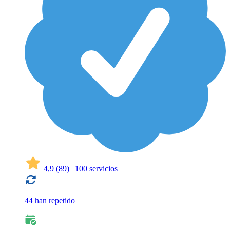
4,9
(89)
|
100 servicios
44 han repetido