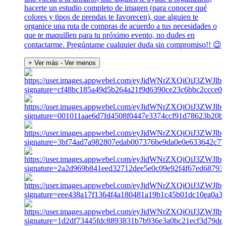
hacerte un estudio completo de imagen (para conocer qué
colores y tipos de prendas te favorecen), que alguien te
organice una ruta de compras de acuerdo a tus necesidades o
que te maquillen para tu próximo evento, no dudes en
contactarme. Pregúntame cualquier duda sin compromiso!! 😉
+ Ver más
- Ver menos