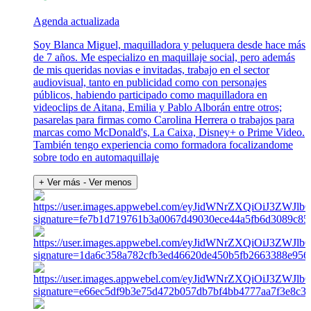
Agenda actualizada
Soy Blanca Miguel, maquilladora y peluquera desde hace más
de 7 años. Me especializo en maquillaje social, pero además
de mis queridas novias e invitadas, trabajo en el sector
audiovisual, tanto en publicidad como con personajes
públicos, habiendo participado como maquilladora en
videoclips de Aitana, Emilia y Pablo Alborán entre otros;
pasarelas para firmas como Carolina Herrera o trabajos para
marcas como McDonald's, La Caixa, Disney+ o Prime Video.
También tengo experiencia como formadora focalizandome
sobre todo en automaquillaje
+ Ver más
- Ver menos