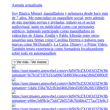
Agenda actualizada
Soy Blanca Miguel, maquilladora y peluquera desde hace más
de 7 años. Me especializo en maquillaje social, pero además
de mis queridas novias e invitadas, trabajo en el sector
audiovisual, tanto en publicidad como con personajes
públicos, habiendo participado como maquilladora en
videoclips de Aitana, Emilia y Pablo Alborán entre otros;
pasarelas para firmas como Carolina Herrera o trabajos para
marcas como McDonald's, La Caixa, Disney+ o Prime Video.
También tengo experiencia como formadora focalizandome
sobre todo en automaquillaje
+ Ver más
- Ver menos