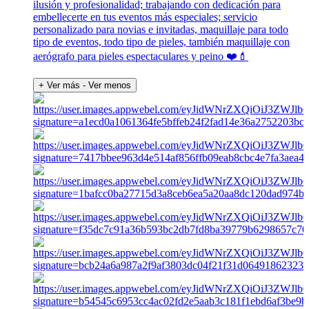
ilusión y profesionalidad; trabajando con dedicación para
embellecerte en tus eventos más especiales; servicio
personalizado para novias e invitadas, maquillaje para todo
tipo de eventos, todo tipo de pieles, también maquillaje con
aerógrafo para pieles espectaculares y peino ❤️💄
+ Ver más
- Ver menos