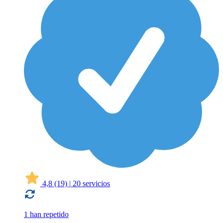
4,8
(19)
|
20 servicios
1 han repetido