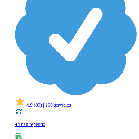
4,9
(89)
|
100 servicios
44 han repetido