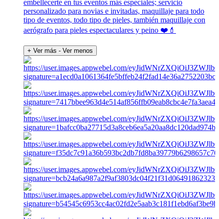
embellecerte en tus eventos más especiales; servicio
personalizado para novias e invitadas, maquillaje para todo
tipo de eventos, todo tipo de pieles, también maquillaje con
aerógrafo para pieles espectaculares y peino ❤️💄
+ Ver más
- Ver menos