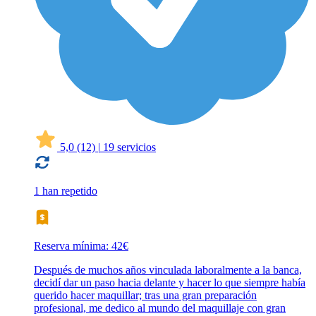
5,0
(12)
|
19 servicios
1 han repetido
Reserva mínima: 42€
Después de muchos años vinculada laboralmente a la banca,
decidí dar un paso hacia delante y hacer lo que siempre había
querido hacer maquillar; tras una gran preparación
profesional, me dedico al mundo del maquillaje con gran