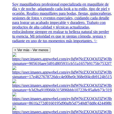
Soy maquilladora profesional especializada en maquillaje de
día y de noche, adaptando cada look a tu estilo, tipo de piel y
ocasión. Realizo maquillajes para bodas, fiestas, quinceañeras,
sesiones de fotos y eventos especiales, cuidando cada detalle
para lograr un acabado impecable y duradero. Trabajo con
productos de alta calidad y técnicas actualizadas,
enfocándome siempre en realzar tu belleza natural sin perder
tu esencia. Mi prioridad es que te sientas cómoda, segura y
radiante en uno de tus momentos más importantes. ✨
+ Ver más
- Ver menos