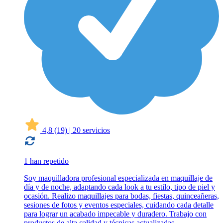
4,8
(19)
|
20 servicios
1 han repetido
Soy maquilladora profesional especializada en maquillaje de
día y de noche, adaptando cada look a tu estilo, tipo de piel y
ocasión. Realizo maquillajes para bodas, fiestas, quinceañeras,
sesiones de fotos y eventos especiales, cuidando cada detalle
para lograr un acabado impecable y duradero. Trabajo con
productos de alta calidad y técnicas actualizadas,