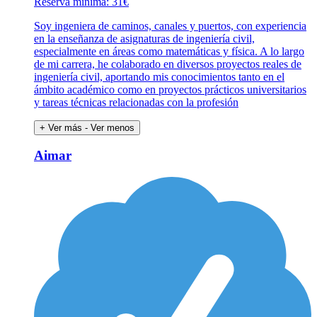
Reserva mínima: 31€
Soy ingeniera de caminos, canales y puertos, con experiencia
en la enseñanza de asignaturas de ingeniería civil,
especialmente en áreas como matemáticas y física. A lo largo
de mi carrera, he colaborado en diversos proyectos reales de
ingeniería civil, aportando mis conocimientos tanto en el
ámbito académico como en proyectos prácticos universitarios
y tareas técnicas relacionadas con la profesión
+ Ver más
- Ver menos
Aimar