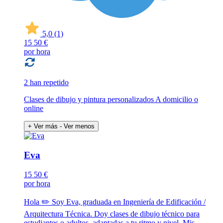
5,0
(1)
15
50 €
por hora
2 han repetido
Clases de dibujo y pintura personalizados A domicilio o
online
+ Ver más
- Ver menos
Eva
15
50 €
por hora
Hola ✏️ Soy Eva, graduada en Ingeniería de Edificación /
Arquitectura Técnica. Doy clases de dibujo técnico para
estudiantes o adultos, adaptadas a tu ritmo y nivel. Mis