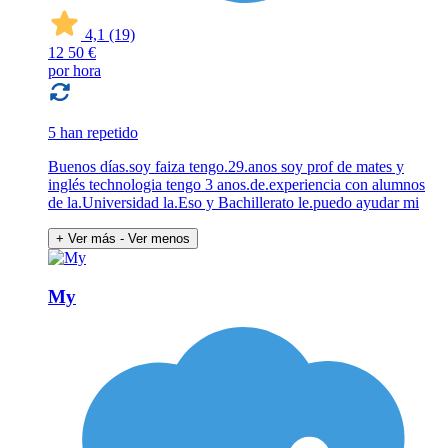
4,1
(19)
12
50 €
por hora
5 han repetido
Buenos días.soy faiza tengo.29.anos soy prof de mates y
inglés technologia tengo 3 anos.de.experiencia con alumnos
de la.Universidad la.Eso y Bachillerato le.puedo ayudar mi
+ Ver más
- Ver menos
My