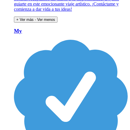
guiarte en este emocionante viaje artístico. ¡Contáctame y
comienza a dar vida a tus ideas!
+ Ver más
- Ver menos
My