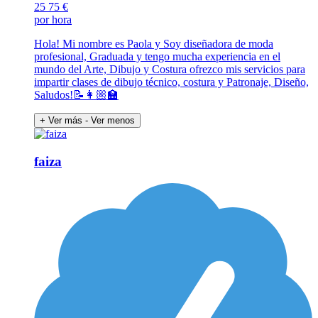
25
75 €
por hora
Hola! Mi nombre es Paola y Soy diseñadora de moda
profesional, Graduada y tengo mucha experiencia en el
mundo del Arte, Dibujo y Costura ofrezco mis servicios para
impartir clases de dibujo técnico, costura y Patronaje, Diseño,
Saludos!📝👩🏼‍🏫
+ Ver más
- Ver menos
faiza