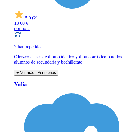
5,0
(2)
13
00 €
por hora
3 han repetido
Ofrezco clases de dibujo técnico y dibujo artístico para los
alumnos de secundaria y bachillerato.
+ Ver más
- Ver menos
Yulia