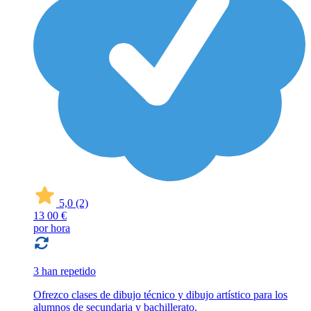
5,0
(2)
13
00 €
por hora
3 han repetido
Ofrezco clases de dibujo técnico y dibujo artístico para los
alumnos de secundaria y bachillerato.