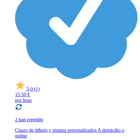
5,0
(1)
15
50 €
por hora
2 han repetido
Clases de dibujo y pintura personalizados A domicilio o
online