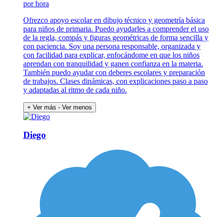
por hora
Ofrezco apoyo escolar en dibujo técnico y geometría básica
para niños de primaria. Puedo ayudarles a comprender el uso
de la regla, compás y figuras geométricas de forma sencilla y
con paciencia. Soy una persona responsable, organizada y
con facilidad para explicar, enfocándome en que los niños
aprendan con tranquilidad y ganen confianza en la materia.
También puedo ayudar con deberes escolares y preparación
de trabajos. Clases dinámicas, con explicaciones paso a paso
y adaptadas al ritmo de cada niño.
+ Ver más
- Ver menos
Diego