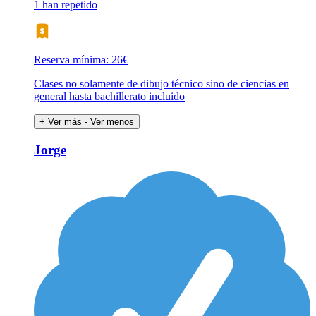
1 han repetido
Reserva mínima: 26€
Clases no solamente de dibujo técnico sino de ciencias en
general hasta bachillerato incluido
+ Ver más
- Ver menos
Jorge