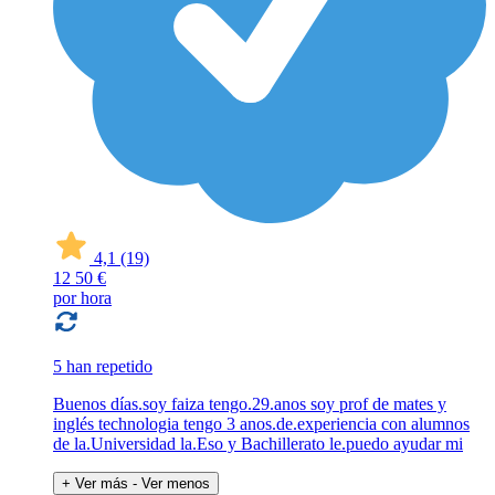
4,1
(19)
12
50 €
por hora
5 han repetido
Buenos días.soy faiza tengo.29.anos soy prof de mates y
inglés technologia tengo 3 anos.de.experiencia con alumnos
de la.Universidad la.Eso y Bachillerato le.puedo ayudar mi
+ Ver más
- Ver menos