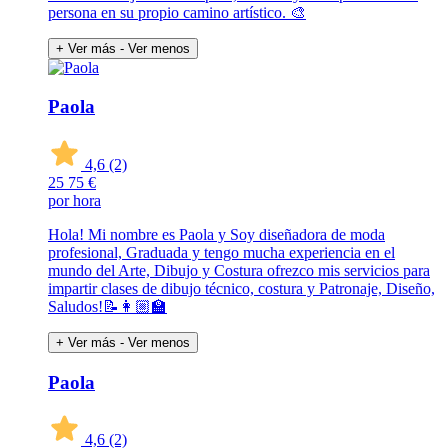
persona en su propio camino artístico. 🎨
+ Ver más
- Ver menos
Paola
4,6
(2)
25
75 €
por hora
Hola! Mi nombre es Paola y Soy diseñadora de moda
profesional, Graduada y tengo mucha experiencia en el
mundo del Arte, Dibujo y Costura ofrezco mis servicios para
impartir clases de dibujo técnico, costura y Patronaje, Diseño,
Saludos!📝👩🏼‍🏫
+ Ver más
- Ver menos
Paola
4,6
(2)