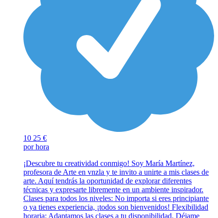
10
25 €
por hora
¡Descubre tu creatividad conmigo! Soy María Martínez,
profesora de Arte en vnzla y te invito a unirte a mis clases de
arte. Aquí tendrás la oportunidad de explorar diferentes
técnicas y expresarte libremente en un ambiente inspirador.
Clases para todos los niveles: No importa si eres principiante
o ya tienes experiencia, ¡todos son bienvenidos! Flexibilidad
horaria: Adaptamos las clases a tu disponibilidad. Déjame