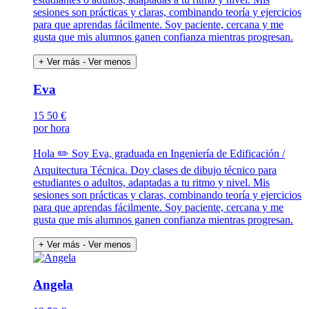
sesiones son prácticas y claras, combinando teoría y ejercicios
para que aprendas fácilmente. Soy paciente, cercana y me
gusta que mis alumnos ganen confianza mientras progresan.
+ Ver más
- Ver menos
Eva
15
50 €
por hora
Hola ✏️ Soy Eva, graduada en Ingeniería de Edificación /
Arquitectura Técnica. Doy clases de dibujo técnico para
estudiantes o adultos, adaptadas a tu ritmo y nivel. Mis
sesiones son prácticas y claras, combinando teoría y ejercicios
para que aprendas fácilmente. Soy paciente, cercana y me
gusta que mis alumnos ganen confianza mientras progresan.
+ Ver más
- Ver menos
Angela