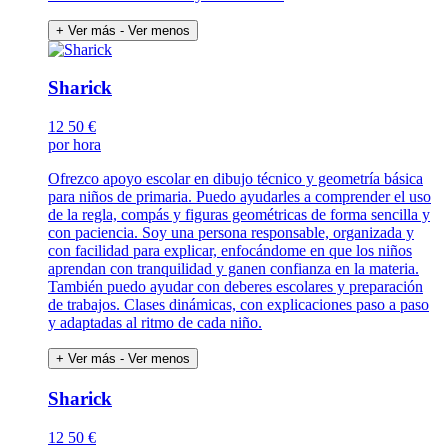
+ Ver más
- Ver menos
Sharick
12
50 €
por hora
Ofrezco apoyo escolar en dibujo técnico y geometría básica
para niños de primaria. Puedo ayudarles a comprender el uso
de la regla, compás y figuras geométricas de forma sencilla y
con paciencia. Soy una persona responsable, organizada y
con facilidad para explicar, enfocándome en que los niños
aprendan con tranquilidad y ganen confianza en la materia.
También puedo ayudar con deberes escolares y preparación
de trabajos. Clases dinámicas, con explicaciones paso a paso
y adaptadas al ritmo de cada niño.
+ Ver más
- Ver menos
Sharick
12
50 €