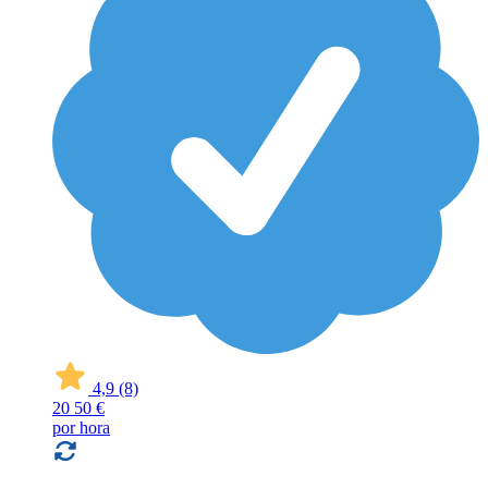
4,9
(8)
20
50 €
por hora