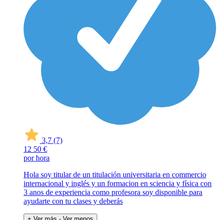
3,7
(7)
12
50 €
por hora
Hola soy titular de un titulación universitaria en commercio
internacional y inglés y un formacion en sciencia y física con
3 anos de experiencia como profesora soy disponible para
ayudarte con tu clases y deberás
+ Ver más
- Ver menos