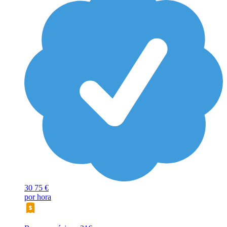
30
75 €
por hora