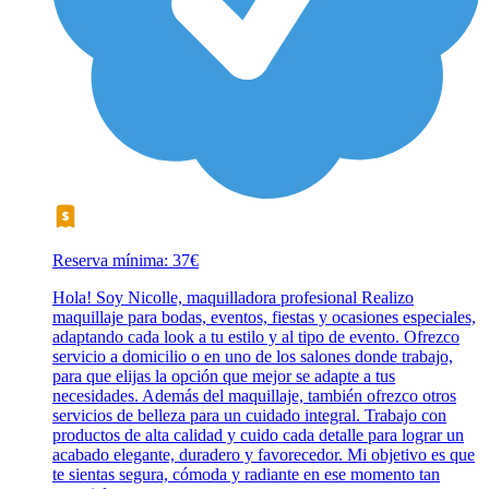
Reserva mínima: 37€
Hola! Soy Nicolle, maquilladora profesional Realizo
maquillaje para bodas, eventos, fiestas y ocasiones especiales,
adaptando cada look a tu estilo y al tipo de evento. Ofrezco
servicio a domicilio o en uno de los salones donde trabajo,
para que elijas la opción que mejor se adapte a tus
necesidades. Además del maquillaje, también ofrezco otros
servicios de belleza para un cuidado integral. Trabajo con
productos de alta calidad y cuido cada detalle para lograr un
acabado elegante, duradero y favorecedor. Mi objetivo es que
te sientas segura, cómoda y radiante en ese momento tan