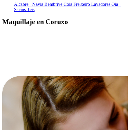
Alcabre - Navia
Bembrive
Coia
Freixeiro
Lavadores
Oia -
Saiáns
Teis
Maquillaje en Coruxo