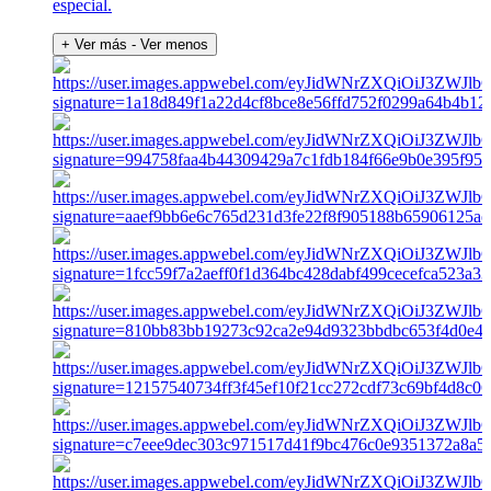
especial.
+ Ver más
- Ver menos