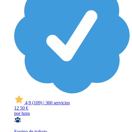
4,9
(109)
|
360 servicios
12
50 €
por hora
Equipo de trabajo