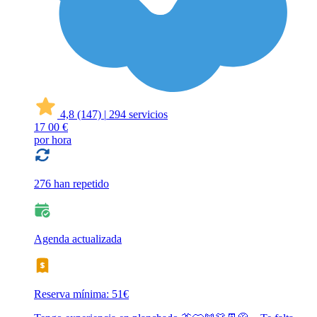
4,8
(147)
|
294 servicios
17
00 €
por hora
276 han repetido
Agenda actualizada
Reserva mínima: 51€