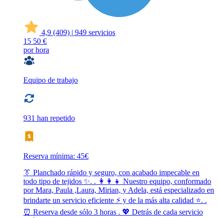
4,9
(409)
|
949 servicios
15
50 €
por hora
Equipo de trabajo
931 han repetido
Reserva mínima: 45€
👔 Planchado rápido y seguro, con acabado impecable en
todo tipo de tejidos ✨. . 👩‍👩‍👧 Nuestro equipo, conformado
por Mara, Paula ,Laura, Mirian, y Adela, está especializado en
brindarte un servicio eficiente ⚡ y de la más alta calidad ⭐. .
⏰ Reserva desde sólo 3 horas . 💖 Detrás de cada servicio