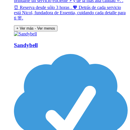
brindarte un servicio eficiente ⚡ y de la más alta calidad ⭐. .
⏰ Reserva desde sólo 3 horas . 💖 Detrás de cada servicio
está Nicol, fundadora de Essentia, cuidando cada detalle para
ti 🌸.
+ Ver más
- Ver menos
Sandybell