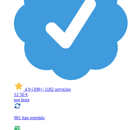
4,9
(298)
|
1182 servicios
12
50 €
por hora
981 han repetido