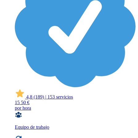
4,8
(189)
|
153 servicios
15
50 €
por hora
Equipo de trabajo