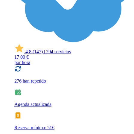
4,8
(147)
|
294 servicios
17
00 €
por hora
276 han repetido
Agenda actualizada
Reserva mínima: 51€