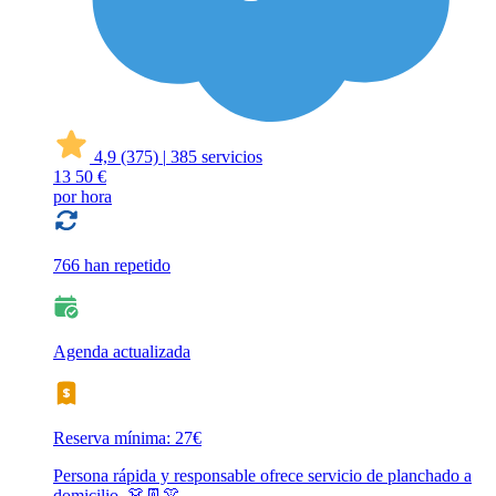
4,9
(375)
|
385 servicios
13
50 €
por hora
766 han repetido
Agenda actualizada
Reserva mínima: 27€
Persona rápida y responsable ofrece servicio de planchado a
domicilio. 👗👖👚