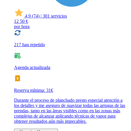
4,9
(74)
|
301 servicios
12
50 €
por hora
217 han repetido
Agenda actualizada
Reserva mínima: 31€
Durante el proceso de planchado presto especial atención a
los detalles y me aseguro de suavizar todas las arrugas de las
prendas, tanto en las áreas visibles como en las zonas más
complejas de alcanzar aplicando técnicas de vapor para
obtener resultados aún más impecables.