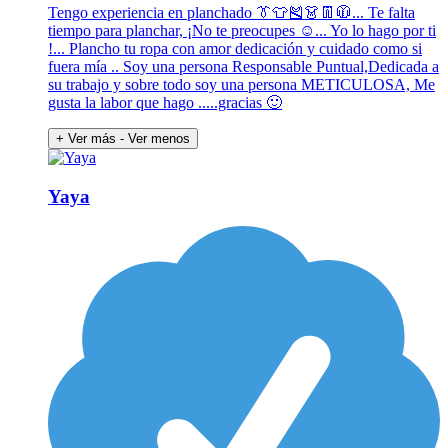
Tengo experiencia en planchado 👔👕🎽👗👖🧥... Te falta
tiempo para planchar, ¡No te preocupes ☺️... Yo lo hago por ti
!... Plancho tu ropa con amor dedicación y cuidado como si
fuera mía .. Soy una persona Responsable Puntual,Dedicada a
su trabajo y sobre todo soy una persona METICULOSA, Me
gusta la labor que hago .....gracias 🙂
+ Ver más
- Ver menos
Yaya