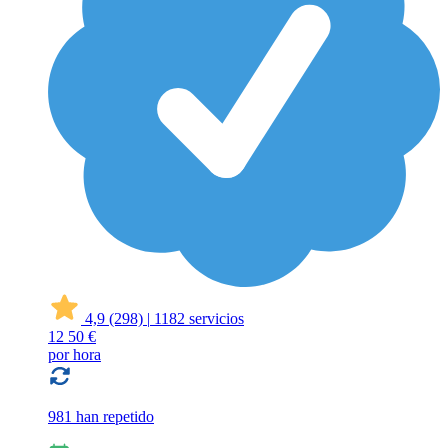
4,9
(298)
|
1182 servicios
12
50 €
por hora
981 han repetido