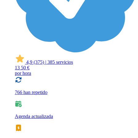
4,9
(375)
|
385 servicios
13
50 €
por hora
766 han repetido
Agenda actualizada