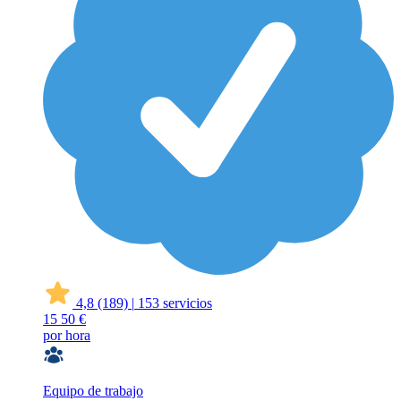
4,8
(189)
|
153 servicios
15
50 €
por hora
Equipo de trabajo