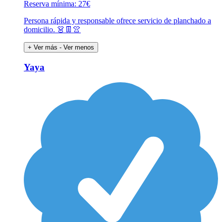
Reserva mínima: 27€
Persona rápida y responsable ofrece servicio de planchado a
domicilio. 👗👖👚
+ Ver más
- Ver menos
Yaya