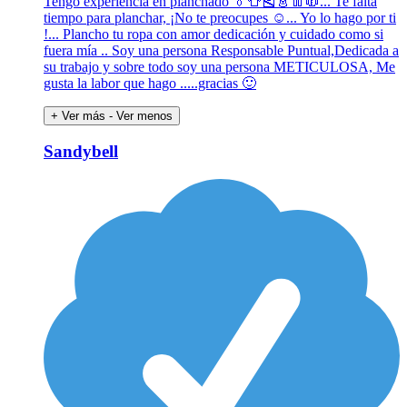
Tengo experiencia en planchado 👔👕🎽👗👖🧥... Te falta
tiempo para planchar, ¡No te preocupes ☺️... Yo lo hago por ti
!... Plancho tu ropa con amor dedicación y cuidado como si
fuera mía .. Soy una persona Responsable Puntual,Dedicada a
su trabajo y sobre todo soy una persona METICULOSA, Me
gusta la labor que hago .....gracias 🙂
+ Ver más
- Ver menos
Sandybell