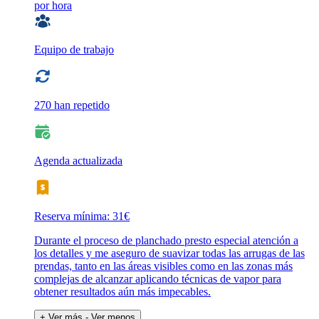
por hora
Equipo de trabajo
270 han repetido
Agenda actualizada
Reserva mínima: 31€
Durante el proceso de planchado presto especial atención a
los detalles y me aseguro de suavizar todas las arrugas de las
prendas, tanto en las áreas visibles como en las zonas más
complejas de alcanzar aplicando técnicas de vapor para
obtener resultados aún más impecables.
+ Ver más
- Ver menos