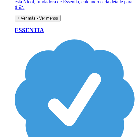
está Nicol, fundadora de Essentia, cuidando cada detalle para
ti 🌸.
+ Ver más
- Ver menos
ESSENTIA