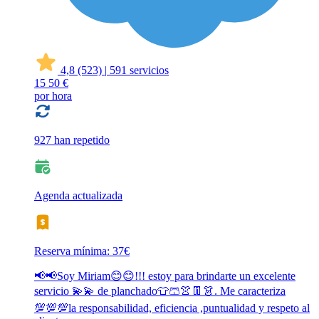
4,8
(523)
|
591 servicios
15
50 €
por hora
927 han repetido
Agenda actualizada
Reserva mínima: 37€
📢📢Soy Miriam😊😊!!! estoy para brindarte un excelente
servicio 💫💫 de planchado👕🩳👚👖👗. Me caracteriza
💯💯💯la responsabilidad, eficiencia ,puntualidad y respeto al