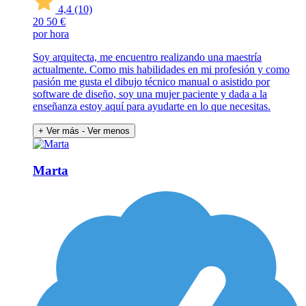
4,4
(10)
20
50 €
por hora
Soy arquitecta, me encuentro realizando una maestría
actualmente. Como mis habilidades en mi profesión y como
pasión me gusta el dibujo técnico manual o asistido por
software de diseño, soy una mujer paciente y dada a la
enseñanza estoy aquí para ayudarte en lo que necesitas.
+ Ver más
- Ver menos
Marta