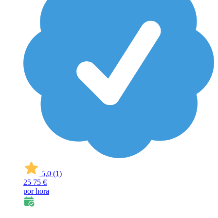
5,0
(1)
25
75 €
por hora