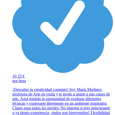
10
25 €
por hora
¡Descubre tu creatividad conmigo! Soy María Martínez,
profesora de Arte en vnzla y te invito a unirte a mis clases de
arte. Aquí tendrás la oportunidad de explorar diferentes
técnicas y expresarte libremente en un ambiente inspirador.
Clases para todos los niveles: No importa si eres principiante
o ya tienes experiencia, ¡todos son bienvenidos! Flexibilidad