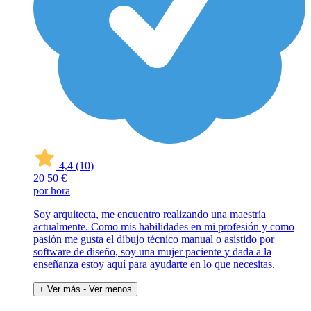
4,4
(10)
20
50 €
por hora
Soy arquitecta, me encuentro realizando una maestría
actualmente. Como mis habilidades en mi profesión y como
pasión me gusta el dibujo técnico manual o asistido por
software de diseño, soy una mujer paciente y dada a la
enseñanza estoy aquí para ayudarte en lo que necesitas.
+ Ver más
- Ver menos