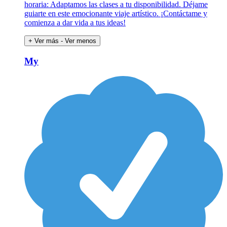
horaria: Adaptamos las clases a tu disponibilidad. Déjame
guiarte en este emocionante viaje artístico. ¡Contáctame y
comienza a dar vida a tus ideas!
+ Ver más
- Ver menos
My