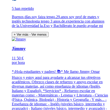
5 han repetido
Buenos días.soy faiza tengo.29.anos soy prof de mates y
inglés technologia tengo 3 anos.de.experiencia con alumnos
de la.Universidad la.Eso y Bachillerato le.puedo ayudar mi
+ Ver más
- Ver menos
Jimmy
11
50 €
por hora
*¡Hola estudiantes y padres! 📚* Me llamo Jimmy Omar
Huzco y estoy aquí para ayudarte a alcanzar tus objetivos
académicos. Ofrezco clases de refuerzo y apoyo escolar en
diversas materias, así como enseñanza de idiomas (Inglés,
Italiano y Español). *Servicios* - Refuerzo escolar en
materias como: - Matemáticas - Lengua y Literatura - Ciencias
(Física, Química, Biología) - Historia y Geografía - Y más... -
Enseñanza de idiomas: - Inglés (niveles básico, intermedio y
avanzado) - Italiano (niveles básico, intermedio y avanzado) -