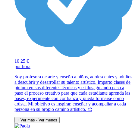
10
25 €
por hora
Soy profesora de arte y enseño a niños, adolescentes y adultos
a descubrir y desarrollar su talento artístico. Imparto clases de
pintura en sus diferentes técnicas y estilos, guiando paso a
paso el proceso creativo para que cada estudiante aprenda las
bases, experimente con confianza y pueda formarse como
artista. Mi objetivo es inspirar, enseñar y acompañar a cada
persona en su propio camino artístico. 🎨
+ Ver más
- Ver menos