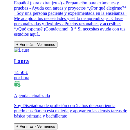
Español (para extranjeros) - Preparación para exámenes y
pruebas - Ayuda con tareas y proyectos *¿Por qué elegirme?*
- Soy una persona paciente y experimentada en la enseñanza -
Me adapto a tus necesidades y estilo de aprendizaje - Clases
personalizadas y flexibles - Precios razonables y accesibles
*¿Qué esperas? ¡Contáctame! 📱* Si necesitas ayuda con tus
estudios aquí..
+ Ver más
- Ver menos
Laura
14
50 €
por hora
Agenda actualizada
Soy Diseñadora de profesión con 5 años de experiencia,
puedo enseñar en esta materia y apoyar en las demás tareas de
básica primaria y bachillerato
+ Ver más
- Ver menos