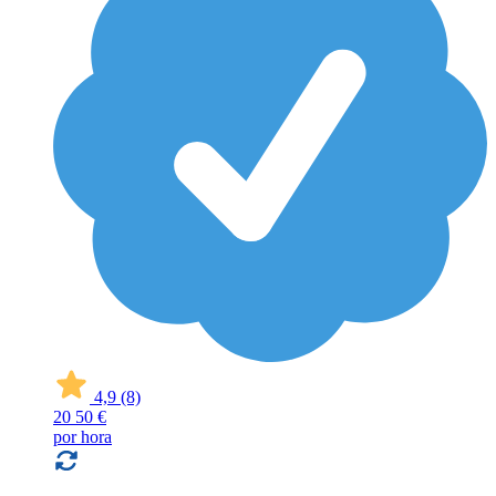
4,9
(8)
20
50 €
por hora