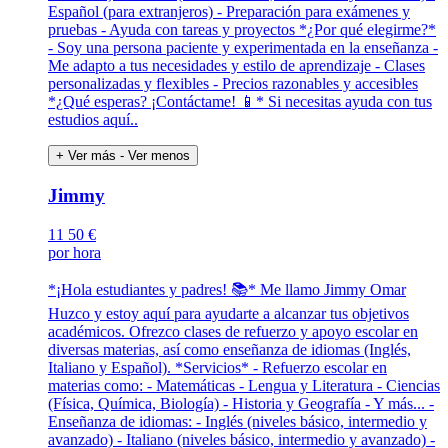
Español (para extranjeros) - Preparación para exámenes y
pruebas - Ayuda con tareas y proyectos *¿Por qué elegirme?*
- Soy una persona paciente y experimentada en la enseñanza -
Me adapto a tus necesidades y estilo de aprendizaje - Clases
personalizadas y flexibles - Precios razonables y accesibles
*¿Qué esperas? ¡Contáctame! 📱* Si necesitas ayuda con tus
estudios aquí..
+ Ver más
- Ver menos
Jimmy
11
50 €
por hora
*¡Hola estudiantes y padres! 📚* Me llamo Jimmy Omar
Huzco y estoy aquí para ayudarte a alcanzar tus objetivos
académicos. Ofrezco clases de refuerzo y apoyo escolar en
diversas materias, así como enseñanza de idiomas (Inglés,
Italiano y Español). *Servicios* - Refuerzo escolar en
materias como: - Matemáticas - Lengua y Literatura - Ciencias
(Física, Química, Biología) - Historia y Geografía - Y más... -
Enseñanza de idiomas: - Inglés (niveles básico, intermedio y
avanzado) - Italiano (niveles básico, intermedio y avanzado) -