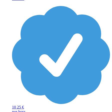
10
25 €
por hora