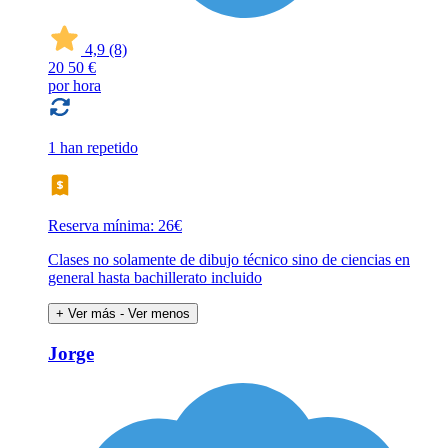
4,9
(8)
20
50 €
por hora
1 han repetido
Reserva mínima: 26€
Clases no solamente de dibujo técnico sino de ciencias en
general hasta bachillerato incluido
+ Ver más
- Ver menos
Jorge