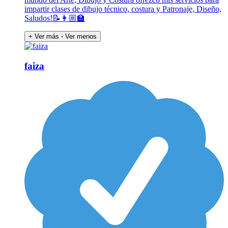
impartir clases de dibujo técnico, costura y Patronaje, Diseño,
Saludos!📝👩🏼‍🏫
+ Ver más
- Ver menos
faiza