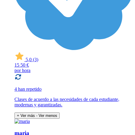
5,0
(3)
15
50 €
por hora
4 han repetido
Clases de acuerdo a las necesidades de cada estudiante,
modernas y garantizadas.
+ Ver más
- Ver menos
maria