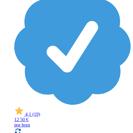
4,1
(19)
12
50 €
por hora