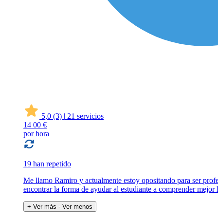
5,0
(3)
|
21 servicios
14
00 €
por hora
19 han repetido
Me llamo Ramiro y actualmente estoy opositando para ser profe
encontrar la forma de ayudar al estudiante a comprender mejor 
+ Ver más
- Ver menos