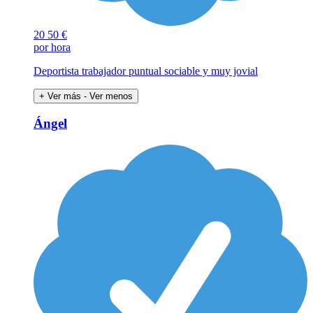
20
50 €
por hora
Deportista trabajador puntual sociable y muy jovial
+ Ver más
- Ver menos
Ángel