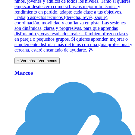
niños, jóvenes y adultos de todos los niveles. Tanto si quieres
empezar desde cero como si buscas mejorar tu técnica y
rendimiento en partido, adapto cada clase a tus objetivos.
Trabajo aspectos técnicos (derecha, revés, saque),
coordinación, movilidad y confianza en pista. Las sesiones
son dinámicas, claras y progresivas, para que aprendas
disfrutando y veas resultados reales. También ofrezco clases
en pareja o pequeños grupos. Si quieres aprender, mejorar o
simplemente disfrutar más del tenis con una guía profesional y
cercana, estaré encantado de ayudarte. 🎾
+ Ver más
- Ver menos
Marcos