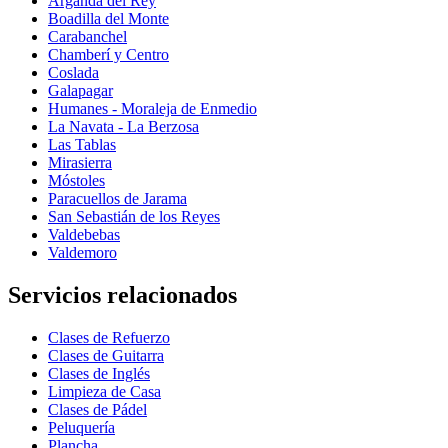
Arganda del Rey
Boadilla del Monte
Carabanchel
Chamberí y Centro
Coslada
Galapagar
Humanes - Moraleja de Enmedio
La Navata - La Berzosa
Las Tablas
Mirasierra
Móstoles
Paracuellos de Jarama
San Sebastián de los Reyes
Valdebebas
Valdemoro
Servicios relacionados
Clases de Refuerzo
Clases de Guitarra
Clases de Inglés
Limpieza de Casa
Clases de Pádel
Peluquería
Plancha