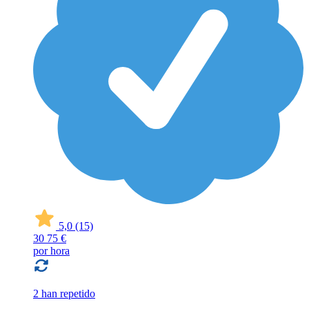
5,0
(15)
30
75 €
por hora
2 han repetido