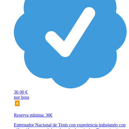
36
00 €
por hora
Reserva mínima: 36€
Entrenador Nacional de Tenis con experiencia trabajando con