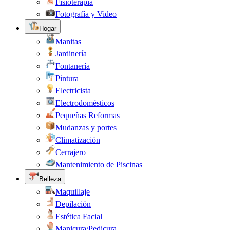
Fisioterapia
Fotografía y Video
Hogar
Manitas
Jardinería
Fontanería
Pintura
Electricista
Electrodomésticos
Pequeñas Reformas
Mudanzas y portes
Climatización
Cerrajero
Mantenimiento de Piscinas
Belleza
Maquillaje
Depilación
Estética Facial
Manicura/Pedicura