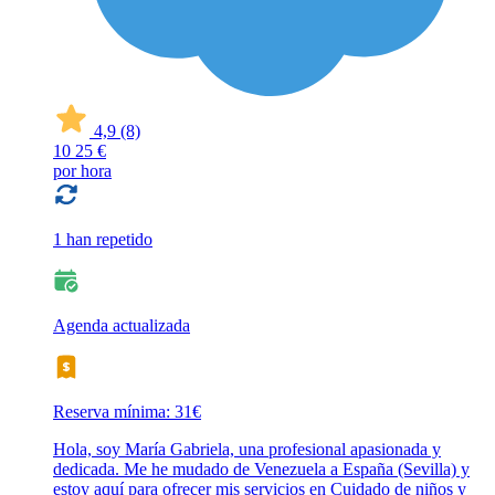
4,9
(8)
10
25 €
por hora
1 han repetido
Agenda actualizada
Reserva mínima: 31€
Hola, soy María Gabriela, una profesional apasionada y
dedicada. Me he mudado de Venezuela a España (Sevilla) y
estoy aquí para ofrecer mis servicios en Cuidado de niños y