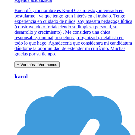
Agenda actualizada
Buen día , mi nombre es Karol Castro estoy interesada en
postularme , ya que tengo gran interés en el trabajo. Tengo
experiencia en cuidado de niños; soy maestra pedagoga lúdica
(construyendo o fortaleciendo su limpieza personal, su
desarrollo y crecimiento) . Me considero una chica
responsable, puntual, respetuosa, organizada, detallista en
todo lo que hago. Agradecería que considerara mi candidatura
dándome la oportunidad de extender mi currículo. Muchas
gracias por su tiempo.
+ Ver más
- Ver menos
karol