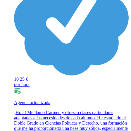
10
25 €
por hora
Agenda actualizada
¡Hola! Me llamo Carmen y ofrezco clases particulares
adaptadas a las necesidades de cada alumno. He estudiado el
Doble Grado en Ciencias Políticas y Derecho, una formación
que me ha proporcionado una base muy sólida, especialmente