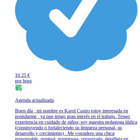
10
25 €
por hora
Agenda actualizada
Buen día , mi nombre es Karol Castro estoy interesada en
postularme , ya que tengo gran interés en el trabajo. Tengo
experiencia en cuidado de niños; soy maestra pedagoga lúdica
(construyendo o fortaleciendo su limpieza personal, su
desarrollo y crecimiento) . Me considero una chica
responsable, puntual, respetuosa, organizada, detallista en