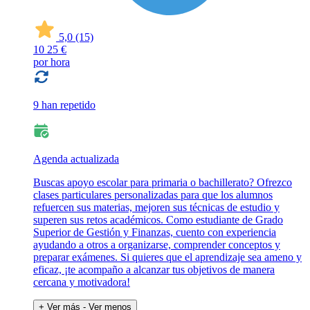
5,0
(15)
10
25 €
por hora
9 han repetido
Agenda actualizada
Buscas apoyo escolar para primaria o bachillerato? Ofrezco
clases particulares personalizadas para que los alumnos
refuercen sus materias, mejoren sus técnicas de estudio y
superen sus retos académicos. Como estudiante de Grado
Superior de Gestión y Finanzas, cuento con experiencia
ayudando a otros a organizarse, comprender conceptos y
preparar exámenes. Si quieres que el aprendizaje sea ameno y
eficaz, ¡te acompaño a alcanzar tus objetivos de manera
cercana y motivadora!
+ Ver más
- Ver menos