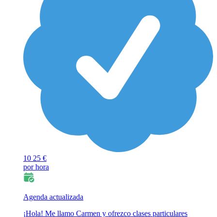
10
25 €
por hora
Agenda actualizada
¡Hola! Me llamo Carmen y ofrezco clases particulares