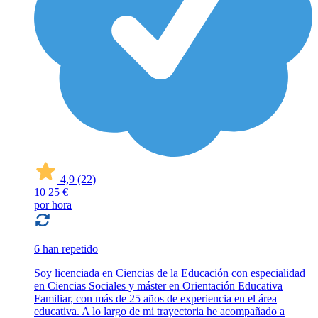
4,9
(22)
10
25 €
por hora
6 han repetido
Soy licenciada en Ciencias de la Educación con especialidad
en Ciencias Sociales y máster en Orientación Educativa
Familiar, con más de 25 años de experiencia en el área
educativa. A lo largo de mi trayectoria he acompañado a