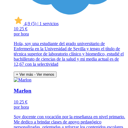
4,9
(5)
|
1 servicios
10
25 €
por hora
Hola, soy una estudiante del grado universitario de
Enfermería en la Universidad de Sevilla y tengo el título de
técnica superior de laboratorio clínico y biomedico, estudié el
bachillerato de ciencias de la salud y mi media actual es de
12,67 con la selectividad
+ Ver más
- Ver menos
Marlon
10
25 €
por hora
Soy docente con vocación por la enseñanza en nivel primario.
Me dedico a brindar clases de apoyo pedagógico
personalizadas, orientadas a reforzar los contenidos escolares,