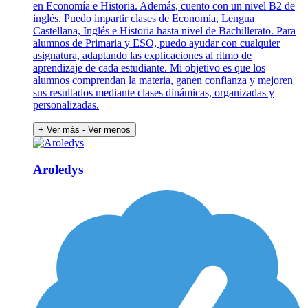
en Economía e Historia. Además, cuento con un nivel B2 de
inglés. Puedo impartir clases de Economía, Lengua
Castellana, Inglés e Historia hasta nivel de Bachillerato. Para
alumnos de Primaria y ESO, puedo ayudar con cualquier
asignatura, adaptando las explicaciones al ritmo de
aprendizaje de cada estudiante. Mi objetivo es que los
alumnos comprendan la materia, ganen confianza y mejoren
sus resultados mediante clases dinámicas, organizadas y
personalizadas.
+ Ver más
- Ver menos
Aroledys