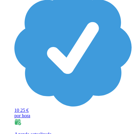
10
25 €
por hora