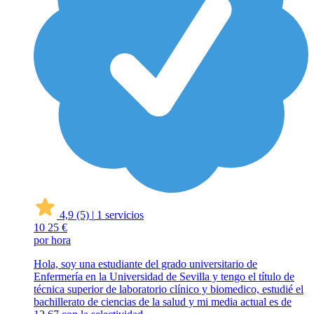
4,9
(5)
|
1 servicios
10
25 €
por hora
Hola, soy una estudiante del grado universitario de
Enfermería en la Universidad de Sevilla y tengo el título de
técnica superior de laboratorio clínico y biomedico, estudié el
bachillerato de ciencias de la salud y mi media actual es de