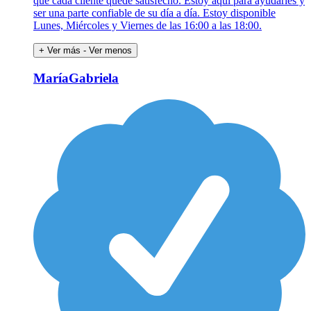
que cada cliente quede satisfecho. Estoy aquí para ayudarles y
ser una parte confiable de su día a día. Estoy disponible
Lunes, Miércoles y Viernes de las 16:00 a las 18:00.
+ Ver más
- Ver menos
MaríaGabriela