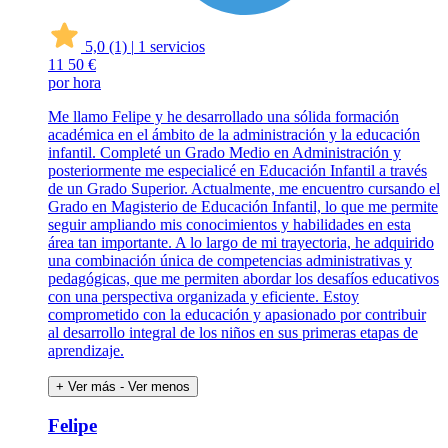
5,0
(1)
|
1 servicios
11
50 €
por hora
Me llamo Felipe y he desarrollado una sólida formación
académica en el ámbito de la administración y la educación
infantil. Completé un Grado Medio en Administración y
posteriormente me especialicé en Educación Infantil a través
de un Grado Superior. Actualmente, me encuentro cursando el
Grado en Magisterio de Educación Infantil, lo que me permite
seguir ampliando mis conocimientos y habilidades en esta
área tan importante. A lo largo de mi trayectoria, he adquirido
una combinación única de competencias administrativas y
pedagógicas, que me permiten abordar los desafíos educativos
con una perspectiva organizada y eficiente. Estoy
comprometido con la educación y apasionado por contribuir
al desarrollo integral de los niños en sus primeras etapas de
aprendizaje.
+ Ver más
- Ver menos
Felipe