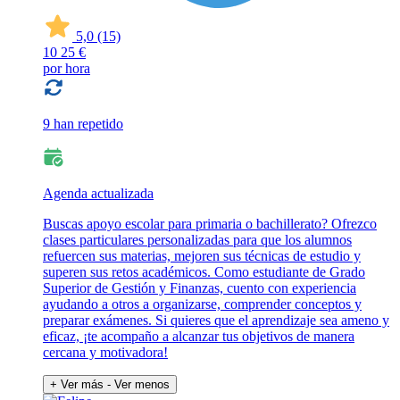
5,0
(15)
10
25 €
por hora
9 han repetido
Agenda actualizada
Buscas apoyo escolar para primaria o bachillerato? Ofrezco
clases particulares personalizadas para que los alumnos
refuercen sus materias, mejoren sus técnicas de estudio y
superen sus retos académicos. Como estudiante de Grado
Superior de Gestión y Finanzas, cuento con experiencia
ayudando a otros a organizarse, comprender conceptos y
preparar exámenes. Si quieres que el aprendizaje sea ameno y
eficaz, ¡te acompaño a alcanzar tus objetivos de manera
cercana y motivadora!
+ Ver más
- Ver menos