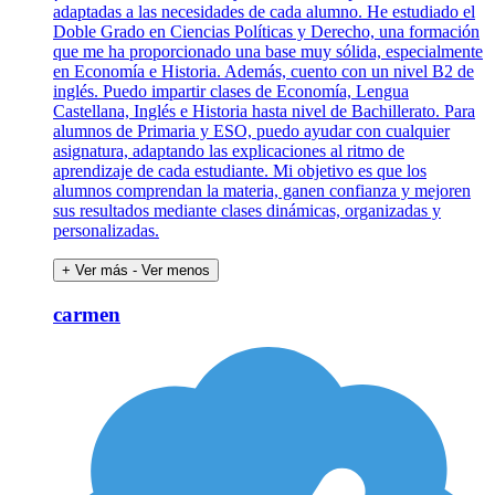
adaptadas a las necesidades de cada alumno. He estudiado el
Doble Grado en Ciencias Políticas y Derecho, una formación
que me ha proporcionado una base muy sólida, especialmente
en Economía e Historia. Además, cuento con un nivel B2 de
inglés. Puedo impartir clases de Economía, Lengua
Castellana, Inglés e Historia hasta nivel de Bachillerato. Para
alumnos de Primaria y ESO, puedo ayudar con cualquier
asignatura, adaptando las explicaciones al ritmo de
aprendizaje de cada estudiante. Mi objetivo es que los
alumnos comprendan la materia, ganen confianza y mejoren
sus resultados mediante clases dinámicas, organizadas y
personalizadas.
+ Ver más
- Ver menos
carmen