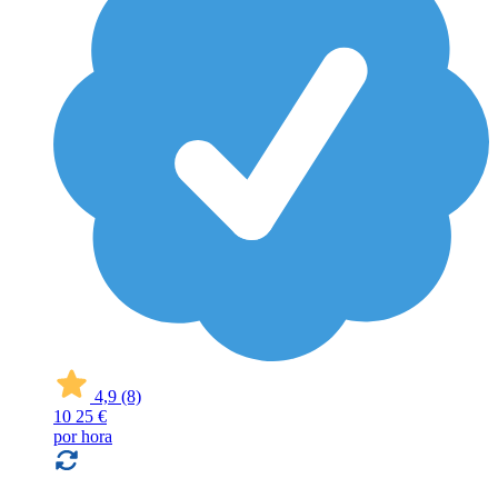
4,9
(8)
10
25 €
por hora