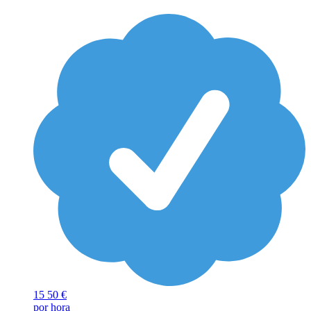
15
50 €
por hora