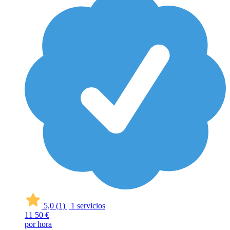
5,0
(1)
|
1 servicios
11
50 €
por hora