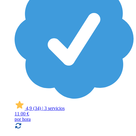
4,9
(34)
|
3 servicios
11
00 €
por hora