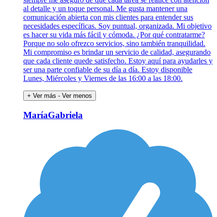
al detalle y un toque personal. Me gusta mantener una
comunicación abierta con mis clientes para entender sus
necesidades específicas. Soy puntual, organizada. Mi objetivo
es hacer su vida más fácil y cómoda. ¿Por qué contratarme?
Porque no solo ofrezco servicios, sino también tranquilidad.
Mi compromiso es brindar un servicio de calidad, asegurando
que cada cliente quede satisfecho. Estoy aquí para ayudarles y
ser una parte confiable de su día a día. Estoy disponible
Lunes, Miércoles y Viernes de las 16:00 a las 18:00.
+ Ver más
- Ver menos
MaríaGabriela