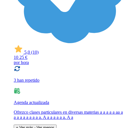
5,0
(10)
10
25 €
por hora
3 han repetido
Agenda actualizada
Ofrezco clases particulares en diversas materias a a a a a aa a
a a a a a a a a a. A a a a a a a. A a
+ Ver más
- Ver menos