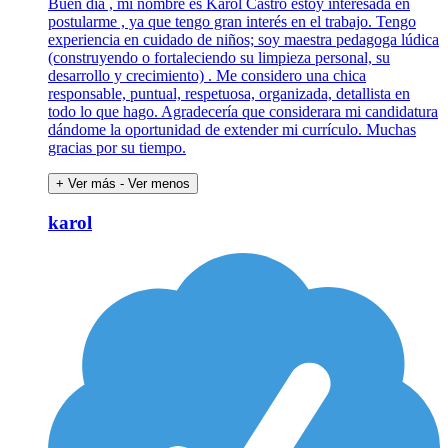
Buen día , mi nombre es Karol Castro estoy interesada en
postularme , ya que tengo gran interés en el trabajo. Tengo
experiencia en cuidado de niños; soy maestra pedagoga lúdica
(construyendo o fortaleciendo su limpieza personal, su
desarrollo y crecimiento) . Me considero una chica
responsable, puntual, respetuosa, organizada, detallista en
todo lo que hago. Agradecería que considerara mi candidatura
dándome la oportunidad de extender mi currículo. Muchas
gracias por su tiempo.
+ Ver más
- Ver menos
karol