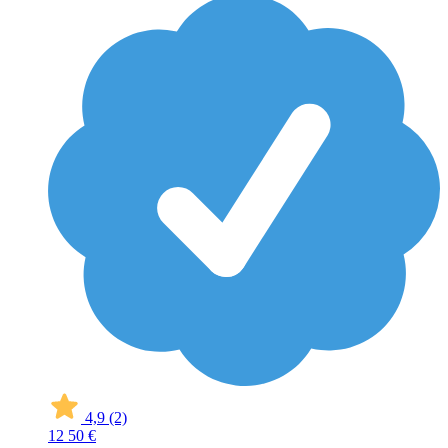
4,9
(2)
12
50 €