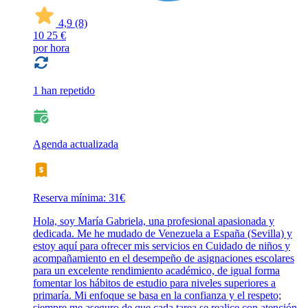
4,9
(8)
10
25 €
por hora
1 han repetido
Agenda actualizada
Reserva mínima: 31€
Hola, soy María Gabriela, una profesional apasionada y
dedicada. Me he mudado de Venezuela a España (Sevilla) y
estoy aquí para ofrecer mis servicios en Cuidado de niños y
acompañamiento en el desempeño de asignaciones escolares
para un excelente rendimiento académico, de igual forma
fomentar los hábitos de estudio para niveles superiores a
primaría. Mi enfoque se basa en la confianza y el respeto;
siempre me aseguro de que cada tarea se realice con atención