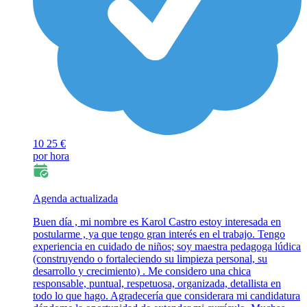
10
25 €
por hora
Agenda actualizada
Buen día , mi nombre es Karol Castro estoy interesada en
postularme , ya que tengo gran interés en el trabajo. Tengo
experiencia en cuidado de niños; soy maestra pedagoga lúdica
(construyendo o fortaleciendo su limpieza personal, su
desarrollo y crecimiento) . Me considero una chica
responsable, puntual, respetuosa, organizada, detallista en
todo lo que hago. Agradecería que considerara mi candidatura