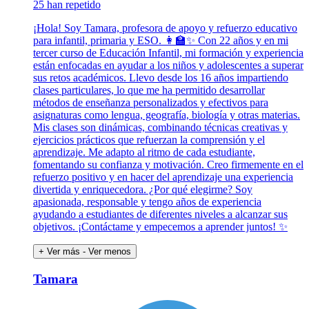
25 han repetido
¡Hola! Soy Tamara, profesora de apoyo y refuerzo educativo
para infantil, primaria y ESO. 👩‍🏫✨ Con 22 años y en mi
tercer curso de Educación Infantil, mi formación y experiencia
están enfocadas en ayudar a los niños y adolescentes a superar
sus retos académicos. Llevo desde los 16 años impartiendo
clases particulares, lo que me ha permitido desarrollar
métodos de enseñanza personalizados y efectivos para
asignaturas como lengua, geografía, biología y otras materias.
Mis clases son dinámicas, combinando técnicas creativas y
ejercicios prácticos que refuerzan la comprensión y el
aprendizaje. Me adapto al ritmo de cada estudiante,
fomentando su confianza y motivación. Creo firmemente en el
refuerzo positivo y en hacer del aprendizaje una experiencia
divertida y enriquecedora. ¿Por qué elegirme? Soy
apasionada, responsable y tengo años de experiencia
ayudando a estudiantes de diferentes niveles a alcanzar sus
objetivos. ¡Contáctame y empecemos a aprender juntos! ✨
+ Ver más
- Ver menos
Tamara