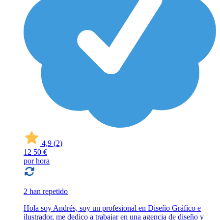
4,9
(2)
12
50 €
por hora
2 han repetido
Hola soy Andrés, soy un profesional en Diseño Gráfico e
ilustrador, me dedico a trabajar en una agencia de diseño y