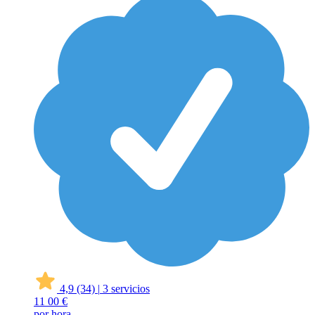
4,9
(34)
|
3 servicios
11
00 €
por hora