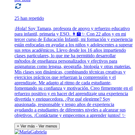
25 han repetido
¡Hola! Soy Tamara, profesora de apoyo y refuerzo educativo
para infantil, primaria y ESO. 👩‍🏫✨ Con 22 años y en mi
tercer curso de Educación Infantil, mi formación y experiencia
están enfocadas en ayudar a los niños y adolescentes a superar
sus retos académicos. Llevo desde los 16 años impartiendo
clases particulares, lo que me ha permitido desarrollar
métodos de enseñanza personalizados y efectivos para
asignaturas como lengua, geografía, biología y otras materias.
Mis clases son dinámicas, combinando técnicas creativas y
ejercicios prácticos que refuerzan la comprensión y el
aprendizaje. Me adapto al ritmo de cada estudiante,
fomentando su confianza y motivación. Creo firmemente en el
refuerzo positivo y en hacer del aprendizaje una experiencia
divertida y enriquecedora. ¿Por qué elegirme? Soy
apasionada, responsable y tengo años de experiencia
ayudando a estudiantes de diferentes niveles a alcanzar sus
objetivos. ¡Contáctame y empecemos a aprender juntos! ✨
+ Ver más
- Ver menos