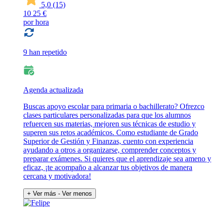
5,0
(15)
10
25 €
por hora
9 han repetido
Agenda actualizada
Buscas apoyo escolar para primaria o bachillerato? Ofrezco
clases particulares personalizadas para que los alumnos
refuercen sus materias, mejoren sus técnicas de estudio y
superen sus retos académicos. Como estudiante de Grado
Superior de Gestión y Finanzas, cuento con experiencia
ayudando a otros a organizarse, comprender conceptos y
preparar exámenes. Si quieres que el aprendizaje sea ameno y
eficaz, ¡te acompaño a alcanzar tus objetivos de manera
cercana y motivadora!
+ Ver más
- Ver menos