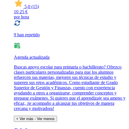
5,0
(15)
10
25 €
por hora
9 han repetido
Agenda actualizada
Buscas apoyo escolar para primaria o bachillerato? Ofrezco
clases particulares personalizadas para que los alumnos
refuercen sus materias, mejoren sus técnicas de estudio y
superen sus retos académicos. Como estudiante de Grado
Superior de Gestión y Finanzas, cuento con experiencia
ayudando a otros a organizarse, comprender conceptos y
preparar exámenes. Si quieres que el aprendizaje sea ameno y
eficaz, ¡te acompaño a alcanzar tus objetivos de manera
cercana y motivadora!
+ Ver más
- Ver menos