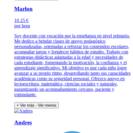
Marlon
10
25 €
por hora
Soy docente con vocación por la enseñanza en nivel primario.
Me dedico a brindar clases de apoyo pedagógico
personalizadas, orientadas a reforzar los contenidos escolares,
acompañar tareas y fortalecer hábitos de estudio. Trabajo con
estrategias didácticas adaptadas a la edad y necesidades de
cada estudiante, fomentando la motivación, la confianza y el
aprendizaje significativo. Mi objetivo es que cada niño logre
avanzar a su propio ritmo, desarrollando tanto sus capacidades
académicas como su seguridad personal. Ofrezco apoyo en
lectoescritura, matemática, ciencias sociales y naturales,
garantizando un acompañamiento cercano, paciente y
estimulante.
+ Ver más
- Ver menos
Andres