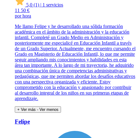
5,0
(1)
|
1 servicios
11
50 €
por hora
Me llamo Felipe y he desarrollado una sólida formación
académica en el ámbito de la administración y la educación
infantil. Completé un Grado Medio en Administración y
posteriormente me especialicé en Educación Infantil a través
de un Grado Superior. Actualmente, me encuentro cursando el
Grado en Magisterio de Educación Infantil, lo que me permite
seguir ampliando mis conocimientos y habilidades en esta
área tan importante. A lo largo de mi trayectoria, he adquirido
una combinación única de competencias administrativas y
pedagógicas, que me permiten abordar los desafíos educativos
con una perspectiva organizada y eficiente. Estoy
comprometido con la educación y apasionado por contribuir
al desarrollo integral de los niños en sus primeras etapas de
aprendizaje.
+ Ver más
- Ver menos
Felipe