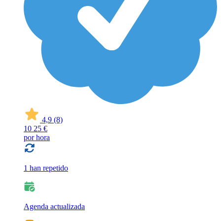
4,9
(8)
10
25 €
por hora
1 han repetido
Agenda actualizada