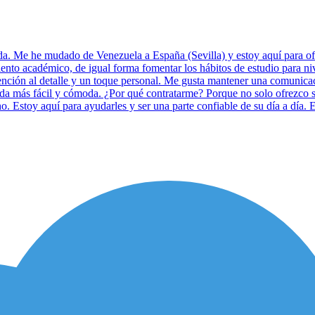
da. Me he mudado de Venezuela a España (Sevilla) y estoy aquí para o
nto académico, de igual forma fomentar los hábitos de estudio para nive
tención al detalle y un toque personal. Me gusta mantener una comunicac
vida más fácil y cómoda. ¿Por qué contratarme? Porque no solo ofrezco 
o. Estoy aquí para ayudarles y ser una parte confiable de su día a día. 