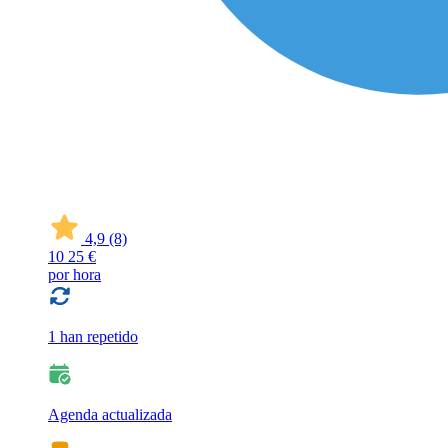
4,9
(8)
10
25 €
por hora
1 han repetido
Agenda actualizada