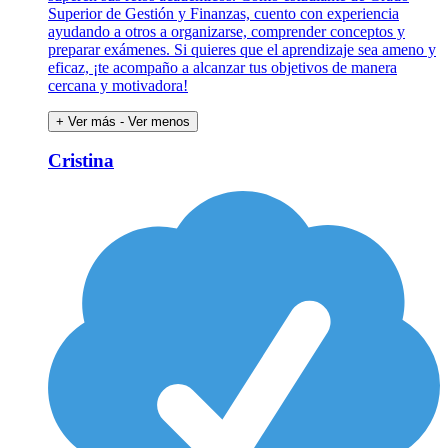
Superior de Gestión y Finanzas, cuento con experiencia
ayudando a otros a organizarse, comprender conceptos y
preparar exámenes. Si quieres que el aprendizaje sea ameno y
eficaz, ¡te acompaño a alcanzar tus objetivos de manera
cercana y motivadora!
+ Ver más
- Ver menos
Cristina