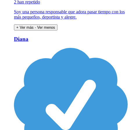
2 han repetido
Soy una persona responsable que adora pasar tiempo con los
más pequeños, deportista y alegre.
+ Ver más
- Ver menos
Diana