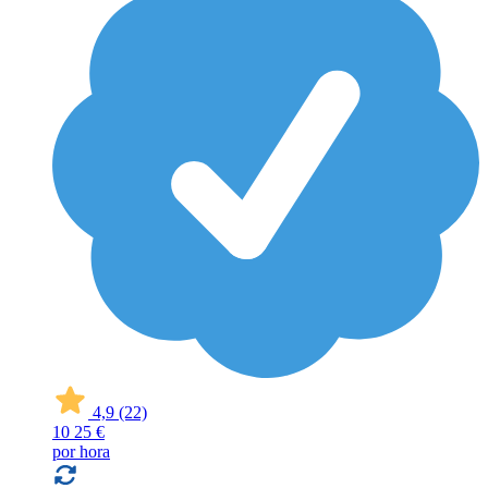
4,9
(22)
10
25 €
por hora