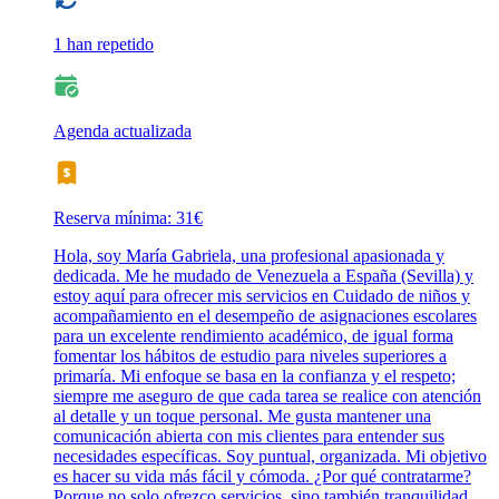
1 han repetido
Agenda actualizada
Reserva mínima: 31€
Hola, soy María Gabriela, una profesional apasionada y
dedicada. Me he mudado de Venezuela a España (Sevilla) y
estoy aquí para ofrecer mis servicios en Cuidado de niños y
acompañamiento en el desempeño de asignaciones escolares
para un excelente rendimiento académico, de igual forma
fomentar los hábitos de estudio para niveles superiores a
primaría. Mi enfoque se basa en la confianza y el respeto;
siempre me aseguro de que cada tarea se realice con atención
al detalle y un toque personal. Me gusta mantener una
comunicación abierta con mis clientes para entender sus
necesidades específicas. Soy puntual, organizada. Mi objetivo
es hacer su vida más fácil y cómoda. ¿Por qué contratarme?
Porque no solo ofrezco servicios, sino también tranquilidad.