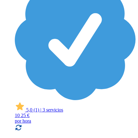
5,0
(1)
|
3 servicios
10
25 €
por hora