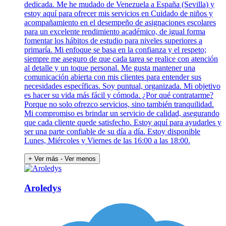
dedicada. Me he mudado de Venezuela a España (Sevilla) y
estoy aquí para ofrecer mis servicios en Cuidado de niños y
acompañamiento en el desempeño de asignaciones escolares
para un excelente rendimiento académico, de igual forma
fomentar los hábitos de estudio para niveles superiores a
primaría. Mi enfoque se basa en la confianza y el respeto;
siempre me aseguro de que cada tarea se realice con atención
al detalle y un toque personal. Me gusta mantener una
comunicación abierta con mis clientes para entender sus
necesidades específicas. Soy puntual, organizada. Mi objetivo
es hacer su vida más fácil y cómoda. ¿Por qué contratarme?
Porque no solo ofrezco servicios, sino también tranquilidad.
Mi compromiso es brindar un servicio de calidad, asegurando
que cada cliente quede satisfecho. Estoy aquí para ayudarles y
ser una parte confiable de su día a día. Estoy disponible
Lunes, Miércoles y Viernes de las 16:00 a las 18:00.
+ Ver más
- Ver menos
Aroledys