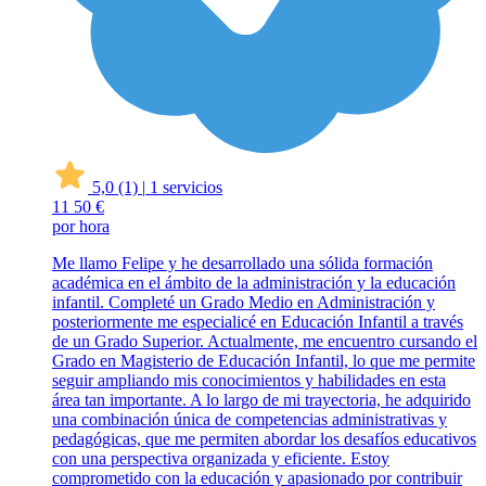
5,0
(1)
|
1 servicios
11
50 €
por hora
Me llamo Felipe y he desarrollado una sólida formación
académica en el ámbito de la administración y la educación
infantil. Completé un Grado Medio en Administración y
posteriormente me especialicé en Educación Infantil a través
de un Grado Superior. Actualmente, me encuentro cursando el
Grado en Magisterio de Educación Infantil, lo que me permite
seguir ampliando mis conocimientos y habilidades en esta
área tan importante. A lo largo de mi trayectoria, he adquirido
una combinación única de competencias administrativas y
pedagógicas, que me permiten abordar los desafíos educativos
con una perspectiva organizada y eficiente. Estoy
comprometido con la educación y apasionado por contribuir