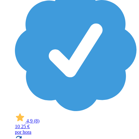
4,9
(8)
10
25 €
por hora