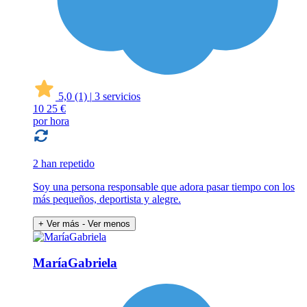
5,0
(1)
|
3 servicios
10
25 €
por hora
2 han repetido
Soy una persona responsable que adora pasar tiempo con los
más pequeños, deportista y alegre.
+ Ver más
- Ver menos
MaríaGabriela