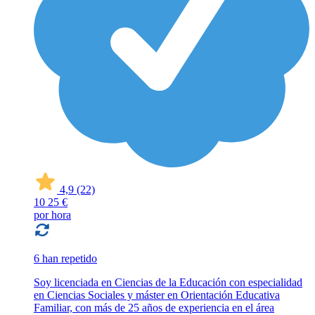
4,9
(22)
10
25 €
por hora
6 han repetido
Soy licenciada en Ciencias de la Educación con especialidad
en Ciencias Sociales y máster en Orientación Educativa
Familiar, con más de 25 años de experiencia en el área