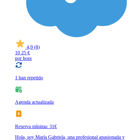
4,9
(8)
10
25 €
por hora
1 han repetido
Agenda actualizada
Reserva mínima: 31€
Hola, soy María Gabriela, una profesional apasionada y