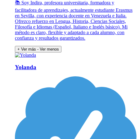
📚 Soy Indira, profesora universitaria, formadora y
facilitadora de aprendizajes, actualmente estudiante Erasmus
en Sevilla, con experiencia docente en Venezuela e Italia.
Ofrezco refuerzo en Lengua, Historia, Ciencias Sociales,
Filosofía e Idiomas (Español, Italiano e Inglés básico). Mi
método es claro, flexible y adaptado a cada alumno, con
confianza y resultados garantizados.
+ Ver más
- Ver menos
Yolanda