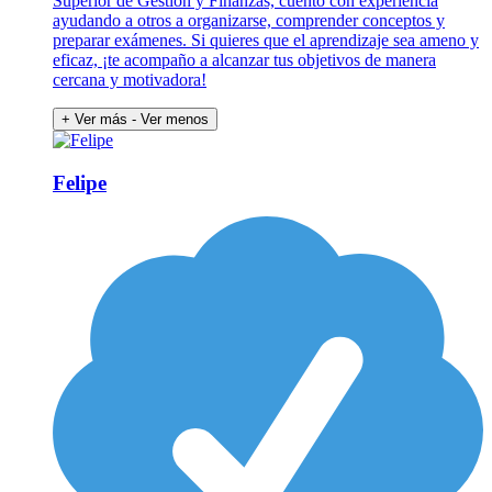
Superior de Gestión y Finanzas, cuento con experiencia
ayudando a otros a organizarse, comprender conceptos y
preparar exámenes. Si quieres que el aprendizaje sea ameno y
eficaz, ¡te acompaño a alcanzar tus objetivos de manera
cercana y motivadora!
+ Ver más
- Ver menos
Felipe