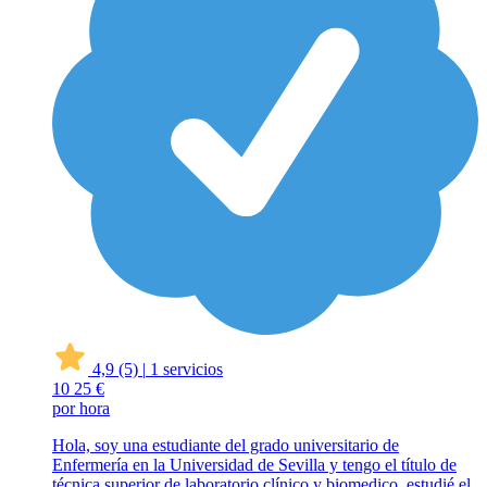
4,9
(5)
|
1 servicios
10
25 €
por hora
Hola, soy una estudiante del grado universitario de
Enfermería en la Universidad de Sevilla y tengo el título de
técnica superior de laboratorio clínico y biomedico, estudié el