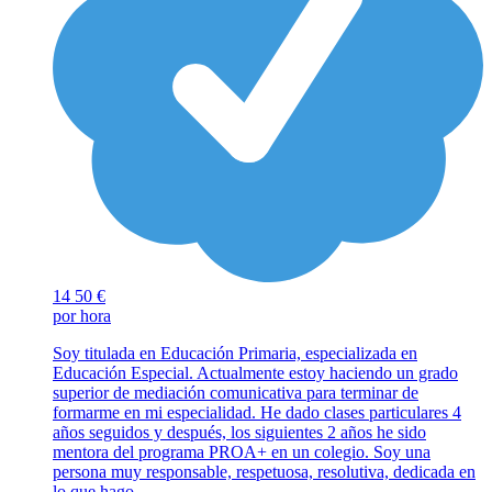
14
50 €
por hora
Soy titulada en Educación Primaria, especializada en
Educación Especial. Actualmente estoy haciendo un grado
superior de mediación comunicativa para terminar de
formarme en mi especialidad. He dado clases particulares 4
años seguidos y después, los siguientes 2 años he sido
mentora del programa PROA+ en un colegio. Soy una
persona muy responsable, respetuosa, resolutiva, dedicada en
lo que hago.