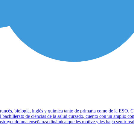
rancés, biología, inglés y química tanto de primaria como de la ESO. Cu
l bachillerato de ciencias de la salud cursado, cuento con un amplio c
struyendo una enseñanza dinámica que les motive y les haga sentir real