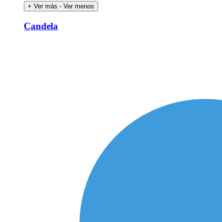
+ Ver más
- Ver menos
Candela