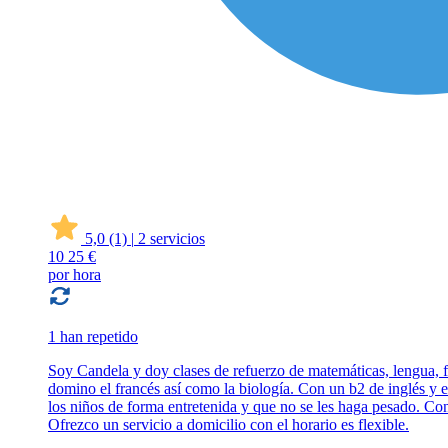
5,0
(1)
|
2 servicios
10
25 €
por hora
1 han repetido
Soy Candela y doy clases de refuerzo de matemáticas, lengua, f
domino el francés así como la biología. Con un b2 de inglés y e
los niños de forma entretenida y que no se les haga pesado. Con
Ofrezco un servicio a domicilio con el horario es flexible.