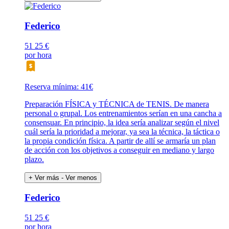
Federico
51
25 €
por hora
Reserva mínima: 41€
Preparación FÍSICA y TÉCNICA de TENIS. De manera
personal o grupal. Los entrenamientos serían en una cancha a
consensuar. En principio, la idea sería analizar según el nivel
cuál sería la prioridad a mejorar, ya sea la técnica, la táctica o
la propia condición física. A partir de allí se armaría un plan
de acción con los objetivos a conseguir en mediano y largo
plazo.
+ Ver más
- Ver menos
Federico
51
25 €
por hora