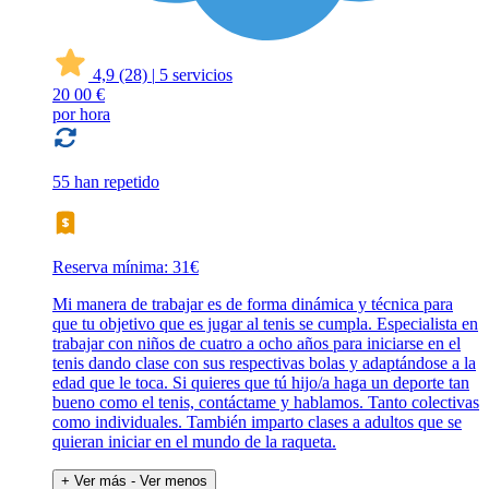
4,9
(28)
|
5 servicios
20
00 €
por hora
55 han repetido
Reserva mínima: 31€
Mi manera de trabajar es de forma dinámica y técnica para
que tu objetivo que es jugar al tenis se cumpla. Especialista en
trabajar con niños de cuatro a ocho años para iniciarse en el
tenis dando clase con sus respectivas bolas y adaptándose a la
edad que le toca. Si quieres que tú hijo/a haga un deporte tan
bueno como el tenis, contáctame y hablamos. Tanto colectivas
como individuales. También imparto clases a adultos que se
quieran iniciar en el mundo de la raqueta.
+ Ver más
- Ver menos