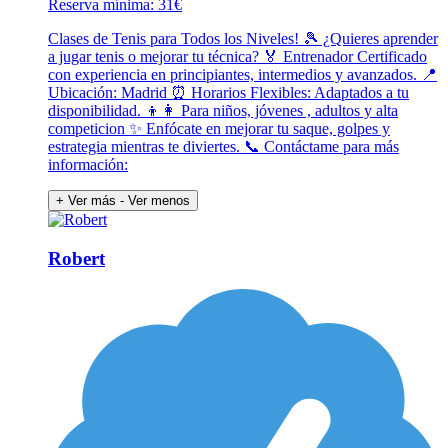
Reserva mínima: 31€
Clases de Tenis para Todos los Niveles! 🎾 ¿Quieres aprender
a jugar tenis o mejorar tu técnica? 🏅 Entrenador Certificado
con experiencia en principiantes, intermedios y avanzados. 📍
Ubicación: Madrid ⏰ Horarios Flexibles: Adaptados a tu
disponibilidad. 👦👩 Para niños, jóvenes , adultos y alta
competicion ✨ Enfócate en mejorar tu saque, golpes y
estrategia mientras te diviertes. 📞 Contáctame para más
información:
+ Ver más
- Ver menos
Robert