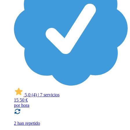
5,0
(4)
|
7 servicios
15
50 €
por hora
2 han repetido