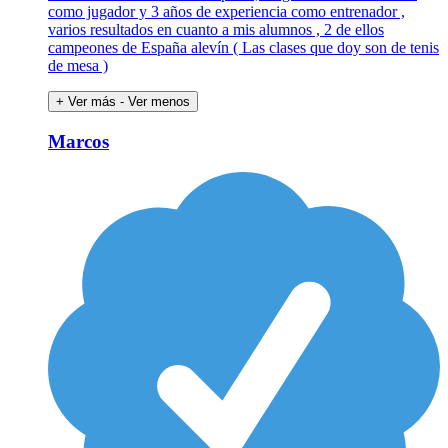
como jugador y 3 años de experiencia como entrenador ,
varios resultados en cuanto a mis alumnos , 2 de ellos
campeones de España alevín ( Las clases que doy son de tenis
de mesa )
+ Ver más
- Ver menos
Marcos