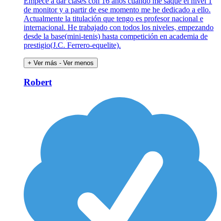
Empecé a dar clases con 16 años cuando me saqué el nivel 1
de monitor y a partir de ese momento me he dedicado a ello.
Actualmente la titulación que tengo es profesor nacional e
internacional. He trabajado con todos los niveles, empezando
desde la base(mini-tenis) hasta competición en academia de
prestigio(J.C. Ferrero-equelite).
+ Ver más
- Ver menos
Robert