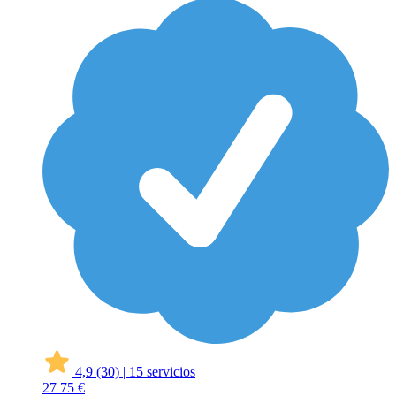
4,9
(30)
|
15 servicios
27
75 €