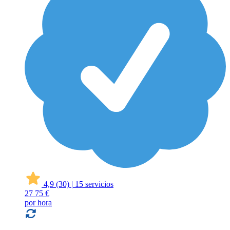
4,9
(30)
|
15 servicios
27
75 €
por hora