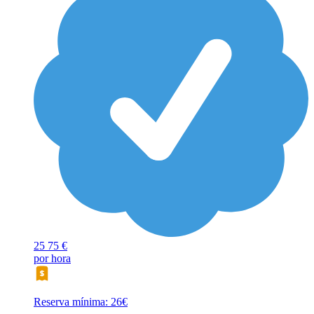
25
75 €
por hora
Reserva mínima: 26€