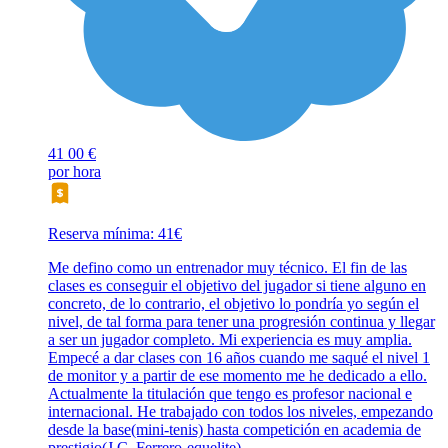
41
00 €
por hora
Reserva mínima: 41€
Me defino como un entrenador muy técnico. El fin de las
clases es conseguir el objetivo del jugador si tiene alguno en
concreto, de lo contrario, el objetivo lo pondría yo según el
nivel, de tal forma para tener una progresión continua y llegar
a ser un jugador completo. Mi experiencia es muy amplia.
Empecé a dar clases con 16 años cuando me saqué el nivel 1
de monitor y a partir de ese momento me he dedicado a ello.
Actualmente la titulación que tengo es profesor nacional e
internacional. He trabajado con todos los niveles, empezando
desde la base(mini-tenis) hasta competición en academia de
prestigio(J.C. Ferrero-equelite).