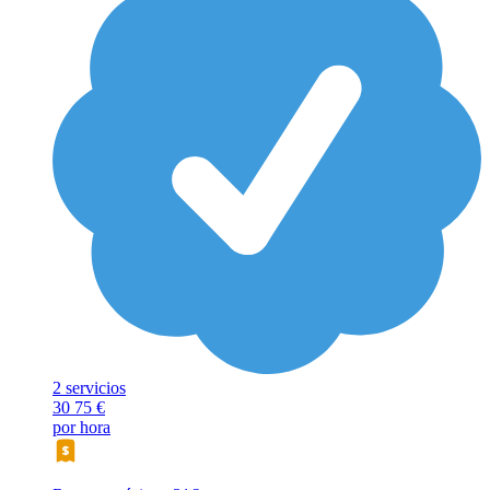
2 servicios
30
75 €
por hora