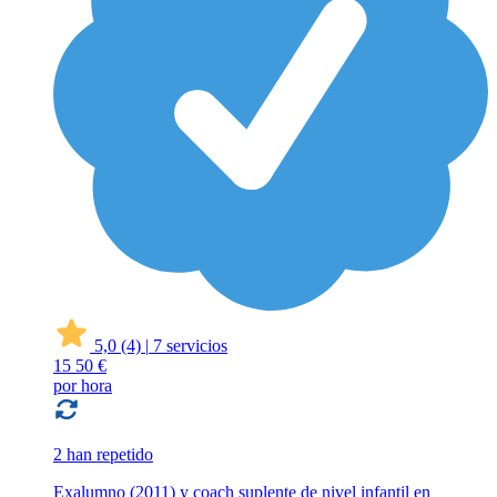
5,0
(4)
|
7 servicios
15
50 €
por hora
2 han repetido
Exalumno (2011) y coach suplente de nivel infantil en