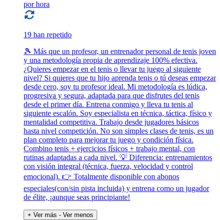
por hora
19 han repetido
🎾 Más que un profesor, un entrenador personal de tenis joven
y una metodología propia de aprendizaje 100% efectiva.
¿Quieres empezar en el tenis o llevar tu juego al siguiente
nivel? Si quieres que tu hijo aprenda tenis o tú deseas empezar
desde cero, soy tu profesor ideal. Mi metodología es lúdica,
progresiva y segura, adaptada para que disfrutes del tenis
desde el primer día. Entrena conmigo y lleva tu tenis al
siguiente escalón. Soy especialista en técnica, táctica, físico y
mentalidad competitiva. Trabajo desde jugadores básicos
hasta nivel competición. No son simples clases de tenis, es un
plan completo para mejorar tu juego y condición física.
Combino tenis + ejercicios físicos + trabajo mental, con
rutinas adaptadas a cada nivel. 💡 Diferencia: entrenamientos
con visión integral (técnica, fuerza, velocidad y control
emocional). 👉 Totalmente disponible con abonos
especiales(con/sin pista incluida) y entrena como un jugador
de élite, ¡aunque seas principiante!
+ Ver más
- Ver menos