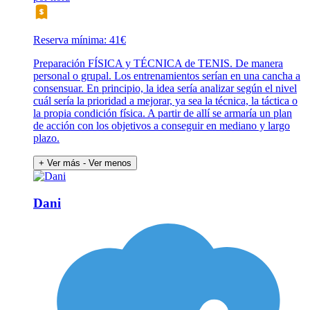
Reserva mínima: 41€
Preparación FÍSICA y TÉCNICA de TENIS. De manera
personal o grupal. Los entrenamientos serían en una cancha a
consensuar. En principio, la idea sería analizar según el nivel
cuál sería la prioridad a mejorar, ya sea la técnica, la táctica o
la propia condición física. A partir de allí se armaría un plan
de acción con los objetivos a conseguir en mediano y largo
plazo.
+ Ver más
- Ver menos
Dani