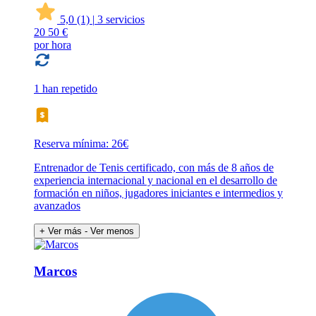
5,0
(1)
|
3 servicios
20
50 €
por hora
1 han repetido
Reserva mínima: 26€
Entrenador de Tenis certificado, con más de 8 años de
experiencia internacional y nacional en el desarrollo de
formación en niños, jugadores iniciantes e intermedios y
avanzados
+ Ver más
- Ver menos
Marcos