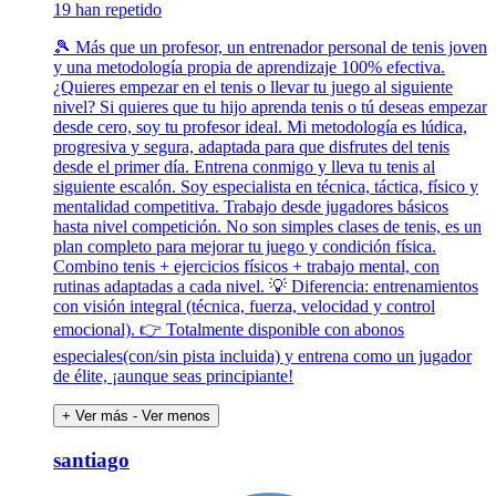
19 han repetido
🎾 Más que un profesor, un entrenador personal de tenis joven
y una metodología propia de aprendizaje 100% efectiva.
¿Quieres empezar en el tenis o llevar tu juego al siguiente
nivel? Si quieres que tu hijo aprenda tenis o tú deseas empezar
desde cero, soy tu profesor ideal. Mi metodología es lúdica,
progresiva y segura, adaptada para que disfrutes del tenis
desde el primer día. Entrena conmigo y lleva tu tenis al
siguiente escalón. Soy especialista en técnica, táctica, físico y
mentalidad competitiva. Trabajo desde jugadores básicos
hasta nivel competición. No son simples clases de tenis, es un
plan completo para mejorar tu juego y condición física.
Combino tenis + ejercicios físicos + trabajo mental, con
rutinas adaptadas a cada nivel. 💡 Diferencia: entrenamientos
con visión integral (técnica, fuerza, velocidad y control
emocional). 👉 Totalmente disponible con abonos
especiales(con/sin pista incluida) y entrena como un jugador
de élite, ¡aunque seas principiante!
+ Ver más
- Ver menos
santiago