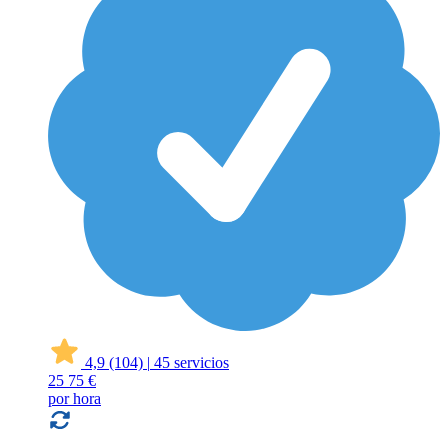
4,9
(104)
|
45 servicios
25
75 €
por hora