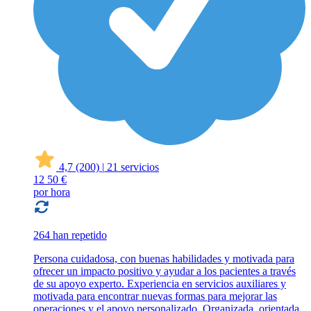
4,7
(200)
|
21 servicios
12
50 €
por hora
264 han repetido
Persona cuidadosa, con buenas habilidades y motivada para
ofrecer un impacto positivo y ayudar a los pacientes a través
de su apoyo experto. Experiencia en servicios auxiliares y
motivada para encontrar nuevas formas para mejorar las
operaciones y el apoyo personalizado. Organizada, orientada