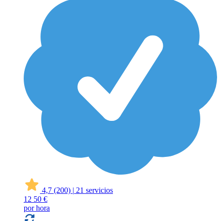
4,7
(200)
|
21 servicios
12
50 €
por hora