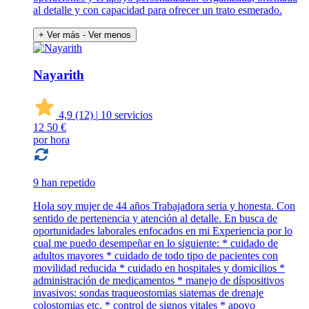
al detalle y con capacidad para ofrecer un trato esmerado.
+ Ver más
- Ver menos
Nayarith
4,9
(12)
|
10 servicios
12
50 €
por hora
9 han repetido
Hola soy mujer de 44 años Trabajadora seria y honesta. Con
sentido de pertenencia y atención al detalle. En busca de
oportunidades laborales enfocados en mi Experiencia por lo
cual me puedo desempeñar en lo siguiente: * cuidado de
adultos mayores * cuidado de todo tipo de pacientes con
movilidad reducida * cuidado en hospitales y domicilios *
administración de medicamentos * manejo de díspositivos
invasivos: sondas traqueostomias siatemas de drenaje
colostomias etc. * control de signos vitales * apoyo