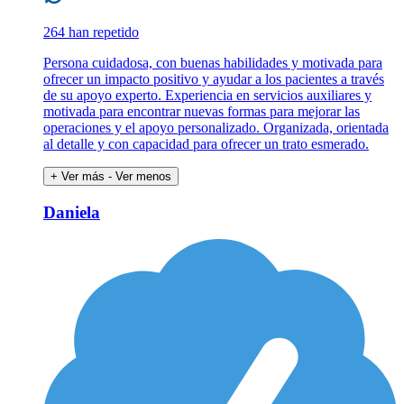
264 han repetido
Persona cuidadosa, con buenas habilidades y motivada para
ofrecer un impacto positivo y ayudar a los pacientes a través
de su apoyo experto. Experiencia en servicios auxiliares y
motivada para encontrar nuevas formas para mejorar las
operaciones y el apoyo personalizado. Organizada, orientada
al detalle y con capacidad para ofrecer un trato esmerado.
+ Ver más
- Ver menos
Daniela