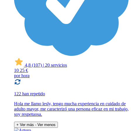
4,8
(107)
|
20 servicios
10
25 €
por hora
122 han repetido
Hola me llamo lesly, tengo mucha experiencia en cuidado de
adulto mayor, me caracterizó una persona eficaz en mi trabajo,
soy respetuosa.
+ Ver más
- Ver menos