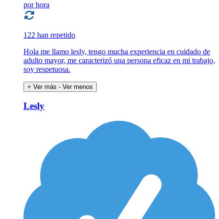
por hora
122 han repetido
Hola me llamo lesly, tengo mucha experiencia en cuidado de
adulto mayor, me caracterizó una persona eficaz en mi trabajo,
soy respetuosa.
+ Ver más
- Ver menos
Lesly