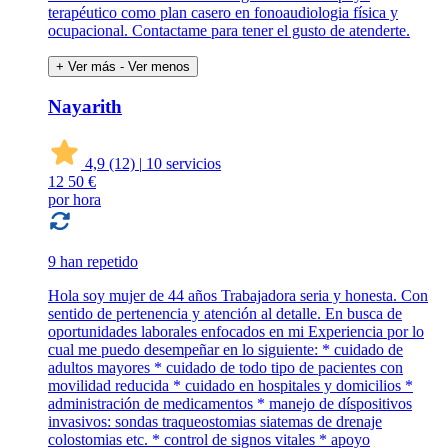
terapéutico como plan casero en fonoaudiologia física y
ocupacional. Contactame para tener el gusto de atenderte.
+ Ver más
- Ver menos
Nayarith
4,9
(12)
|
10 servicios
12
50 €
por hora
9 han repetido
Hola soy mujer de 44 años Trabajadora seria y honesta. Con
sentido de pertenencia y atención al detalle. En busca de
oportunidades laborales enfocados en mi Experiencia por lo
cual me puedo desempeñar en lo siguiente: * cuidado de
adultos mayores * cuidado de todo tipo de pacientes con
movilidad reducida * cuidado en hospitales y domicilios *
administración de medicamentos * manejo de díspositivos
invasivos: sondas traqueostomias siatemas de drenaje
colostomias etc. * control de signos vitales * apoyo