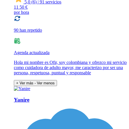
5,0
(6)
|
91 servicios
11
50 €
por hora
90 han repetido
Agenda actualizada
Hola mi nombre es Ofir, soy colombiana y ofrezco mi servicio
como cuidadora de adulto mayor, me caracterizo por ser una
persona, respetuosa, puntual y responsable
+ Ver más
- Ver menos
Yanire