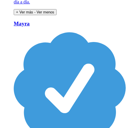
día a día.
+ Ver más
- Ver menos
Mayra