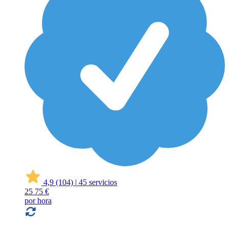
4,9
(104)
|
45 servicios
25
75 €
por hora