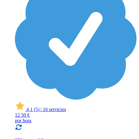
4,1
(5)
|
16 servicios
12
50 €
por hora