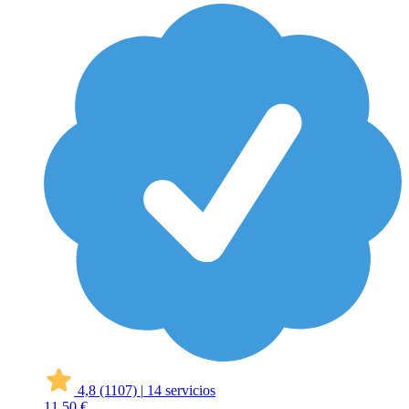
4,8
(1107)
|
14 servicios
11
50 €