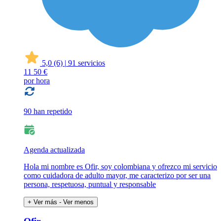
5,0
(6)
|
91 servicios
11
50 €
por hora
90 han repetido
Agenda actualizada
Hola mi nombre es Ofir, soy colombiana y ofrezco mi servicio
como cuidadora de adulto mayor, me caracterizo por ser una
persona, respetuosa, puntual y responsable
+ Ver más
- Ver menos