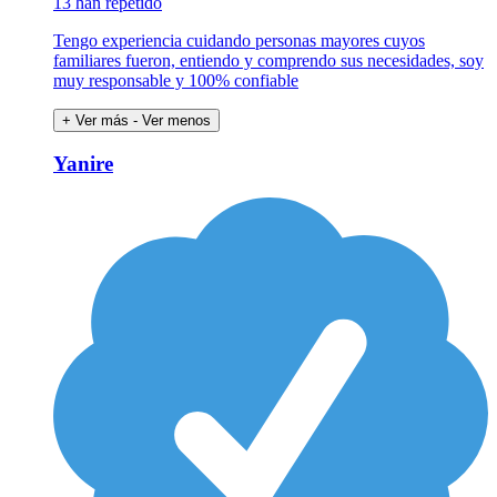
13 han repetido
Tengo experiencia cuidando personas mayores cuyos
familiares fueron, entiendo y comprendo sus necesidades, soy
muy responsable y 100% confiable
+ Ver más
- Ver menos
Yanire