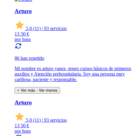
Arturo
5,0
(11)
|
93 servicios
13
50 €
por hora
86 han repetido
Mi nombre es arturo yanez, tengo cursos básicos de primeros
auxilios y Atención prehospitalaria. Soy una persona muy
cariñosa, paciente y responsable.
+ Ver más
- Ver menos
Arturo
5,0
(11)
|
93 servicios
13
50 €
por hora