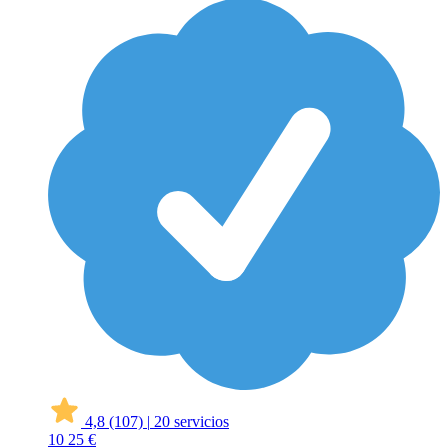
4,8
(107)
|
20 servicios
10
25 €