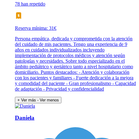
78 han repetido
Reserva mínima: 31€
Persona empática, dedicada y comprometida con la atención
del cuidado de mis pacientes. Tengo una experiencia de 9
años en cuidados individualizados incluyendo
implementación de protocolos médicos y atención según
patologías y necesidades. Sobre todo especializado en el
ámbito pediátrico y geriátrico tanto a nivel hospitalario como
domiciliario. Puntos destacados: - Atención y colaboración
con los pacientes y familiares - Fuerte dedicación a la mejora
y comodidad del paciente - Gran profesionalismo - Capacidad
de adaptación - Privacidad y confidencialidad
+ Ver más
- Ver menos
Daniela