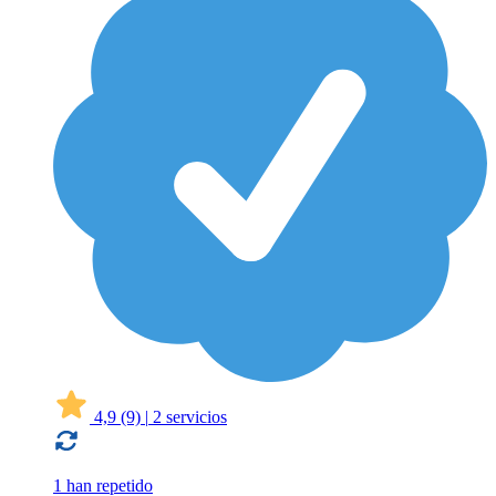
4,9
(9)
|
2 servicios
1 han repetido