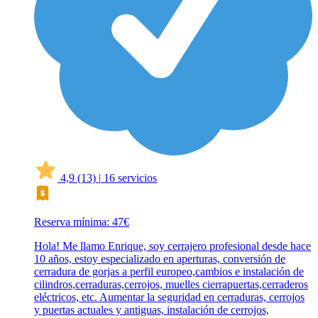
4,9
(13)
|
16 servicios
Reserva mínima: 47€
Hola! Me llamo Enrique, soy cerrajero profesional desde hace
10 años, estoy especializado en aperturas, conversión de
cerradura de gorjas a perfil europeo,cambios e instalación de
cilindros,cerraduras,cerrojos, muelles cierrapuertas,cerraderos
eléctricos, etc. Aumentar la seguridad en cerraduras, cerrojos
y puertas actuales y antiguas, instalación de cerrojos,