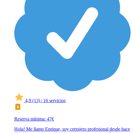
4,9
(13)
|
16 servicios
Reserva mínima: 47€
Hola! Me llamo Enrique, soy cerrajero profesional desde hace