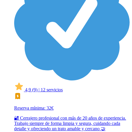
4,9
(9)
|
12 servicios
Reserva mínima: 32€
🔐 Cerrajero profesional con más de 20 años de experiencia.
Trabajo siempre de forma limpia y segura, cuidando cada
detalle y ofreciendo un trato amable y cercano 🤝