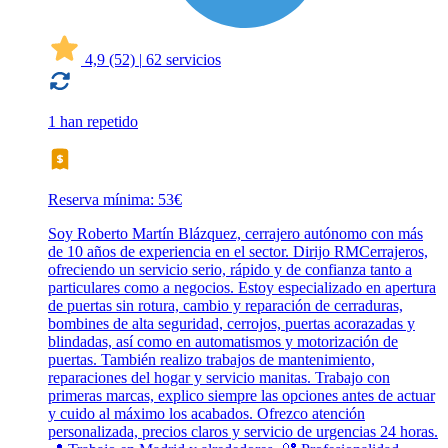
4,9
(52)
|
62 servicios
1 han repetido
Reserva mínima: 53€
Soy Roberto Martín Blázquez, cerrajero autónomo con más
de 10 años de experiencia en el sector. Dirijo RMCerrajeros,
ofreciendo un servicio serio, rápido y de confianza tanto a
particulares como a negocios. Estoy especializado en apertura
de puertas sin rotura, cambio y reparación de cerraduras,
bombines de alta seguridad, cerrojos, puertas acorazadas y
blindadas, así como en automatismos y motorización de
puertas. También realizo trabajos de mantenimiento,
reparaciones del hogar y servicio manitas. Trabajo con
primeras marcas, explico siempre las opciones antes de actuar
y cuido al máximo los acabados. Ofrezco atención
personalizada, precios claros y servicio de urgencias 24 horas.