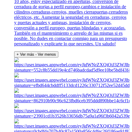
10 años, estoy especializado en aperturas, conversión de
cerradura de gorjas a perfil europeo,cambios e instalación de
cilindros,cerraduras,cerrojos, muelles cierrapuertas,cerraderos
eléctricos, etc. Aumentar la seguridad en cerraduras, cerrojos
y puertas actuales y antiguas, instalación de cerrojos,
conversión a perfil europeo, puertas blindadas y acorazadas.
También en el mantenimiento o arreglo de las mismas si es
posible. No dudes en contactar conmigo para un presupuesto
personalizado y explicarte lo que necesites. Un saludo!
+ Ver más
- Ver menos