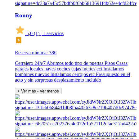
Ronny
5,0
(1)
|
1 servicios
Reserva mínima: 38€
Cerrajero 24h/7 Abrimos todo tipo de puertas Pisos Casas
garajes locales naves coches cajas fuertes ect Instalamos
bombines nuevos Instalamos cerrojos etc Presupuesto en el
acto y sin sorpresas desplazamiento incluido
+ Ver más
- Ver menos