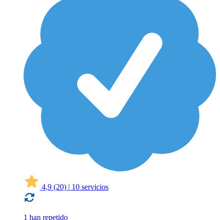
4,9
(20)
|
10 servicios
1 han repetido