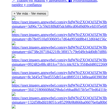
📍 Trabajo en Madrid y alrededores. 🔐 Profesionalidad,
rapidez y confianza
+ Ver más
- Ver menos