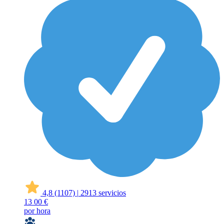
4,8
(1107)
|
2913 servicios
13
00 €
por hora