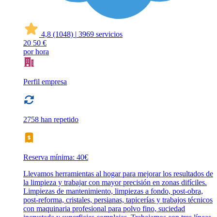
4,8
(1048)
|
3969 servicios
20
50 €
por hora
Perfil empresa
2758 han repetido
Reserva mínima: 40€
Llevamos herramientas al hogar para mejorar los resultados de
la limpieza y trabajar con mayor precisión en zonas difíciles.
Limpiezas de mantenimiento, limpiezas a fondo, post-obra,
post-reforma, cristales, persianas, tapicerías y trabajos técnicos
con maquinaria profesional para polvo fino, suciedad