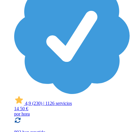
4,9
(230)
|
1126 servicios
14
50 €
por hora