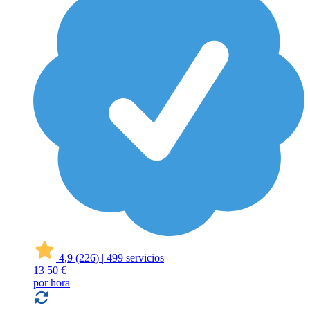
4,9
(226)
|
499 servicios
13
50 €
por hora