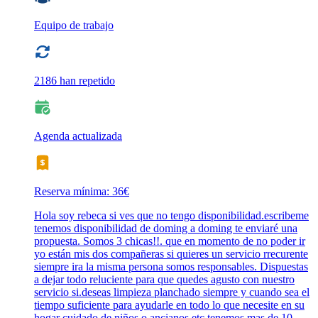
Equipo de trabajo
2186 han repetido
Agenda actualizada
Reserva mínima: 36€
Hola soy rebeca si ves que no tengo disponibilidad.escribeme
tenemos disponibilidad de doming a doming te enviaré una
propuesta. Somos 3 chicas!!. que en momento de no poder ir
yo están mis dos compañeras si quieres un servicio rrecurente
siempre ira la misma persona somos responsables. Dispuestas
a dejar todo reluciente para que quedes agusto con nuestro
servicio si.deseas limpieza planchado siempre y cuando sea el
tiempo suficiente para ayudarle en todo lo que necesite en su
hogar cuidado de niños o ancianos etc tenemos mas de 10