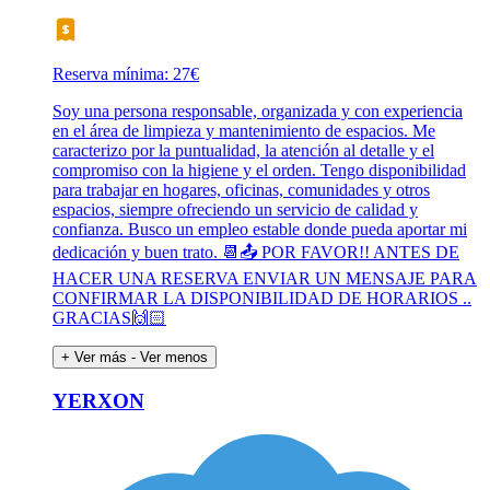
Reserva mínima: 27€
Soy una persona responsable, organizada y con experiencia
en el área de limpieza y mantenimiento de espacios. Me
caracterizo por la puntualidad, la atención al detalle y el
compromiso con la higiene y el orden. Tengo disponibilidad
para trabajar en hogares, oficinas, comunidades y otros
espacios, siempre ofreciendo un servicio de calidad y
confianza. Busco un empleo estable donde pueda aportar mi
dedicación y buen trato. 📆📤 POR FAVOR!! ANTES DE
HACER UNA RESERVA ENVIAR UN MENSAJE PARA
CONFIRMAR LA DISPONIBILIDAD DE HORARIOS ..
GRACIAS🙌🏻
+ Ver más
- Ver menos
YERXON