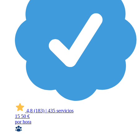
4,8
(183)
|
435 servicios
15
50 €
por hora