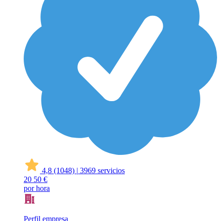
4,8
(1048)
|
3969 servicios
20
50 €
por hora
Perfil empresa