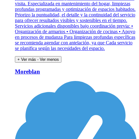
visita. Especializada en mantenimiento del hogar, limpiezas
profundas programadas y optimización de espacios habitados.
Priorizo la puntualidad, el detalle y la continuidad del servicio
para ofrecer resultados visibles y sostenibles en el tiempo.
Servicios adicionales disponibles bajo coordinación previa: •
Organización de armarios • Organización de cocinas • Apoyo
en procesos de mudanza Para limpiezas profundas específicas
se recomienda agendar con antelación, ya que Cada servicio
se planifica según las necesidades del espacio.
+ Ver más
- Ver menos
Moreblan