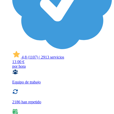
4,8
(1107)
|
2913 servicios
13
00 €
por hora
Equipo de trabajo
2186 han repetido