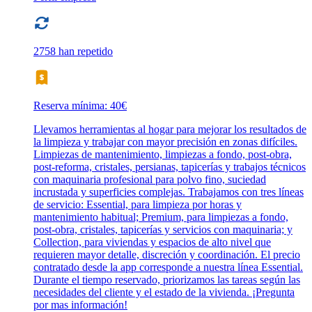
2758 han repetido
Reserva mínima: 40€
Llevamos herramientas al hogar para mejorar los resultados de
la limpieza y trabajar con mayor precisión en zonas difíciles.
Limpiezas de mantenimiento, limpiezas a fondo, post-obra,
post-reforma, cristales, persianas, tapicerías y trabajos técnicos
con maquinaria profesional para polvo fino, suciedad
incrustada y superficies complejas. Trabajamos con tres líneas
de servicio: Essential, para limpieza por horas y
mantenimiento habitual; Premium, para limpiezas a fondo,
post-obra, cristales, tapicerías y servicios con maquinaria; y
Collection, para viviendas y espacios de alto nivel que
requieren mayor detalle, discreción y coordinación. El precio
contratado desde la app corresponde a nuestra línea Essential.
Durante el tiempo reservado, priorizamos las tareas según las
necesidades del cliente y el estado de la vivienda. ¡Pregunta
por mas información!