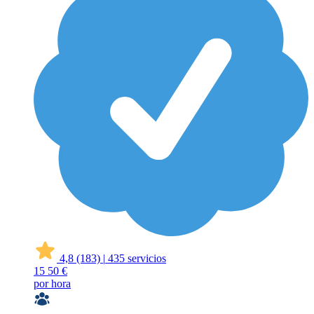
4,8
(183)
|
435 servicios
15
50 €
por hora