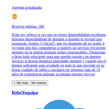
Agenda actualizada
Reserva mínima: 36€
Hola soy rebeca si ves que no tengo disponibilidad.escribeme
tenemos disponibilidad de doming a doming te enviaré una
propuesta. Somos 3 chicas!!. que en momento de no poder ir
yo están mis dos compañeras si quieres un servicio rrecurente
siempre ira la misma persona somos responsables. Dispuestas
a dejar todo reluciente para que quedes agusto con nuestro
servicio si.deseas limpieza planchado siempre y cuando sea el
tiempo suficiente para ayudarle en todo lo que necesite en su
hogar cuidado de niños o ancianos etc tenemos mas de 10
años de experiencia anímate acontratar nuestro servcio
+ Ver más
- Ver menos
RebeYequipo