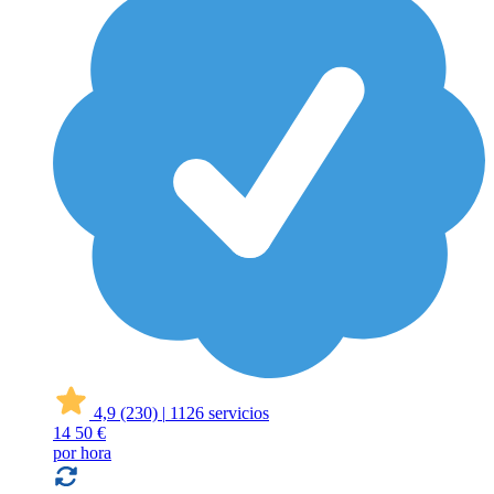
4,9
(230)
|
1126 servicios
14
50 €
por hora