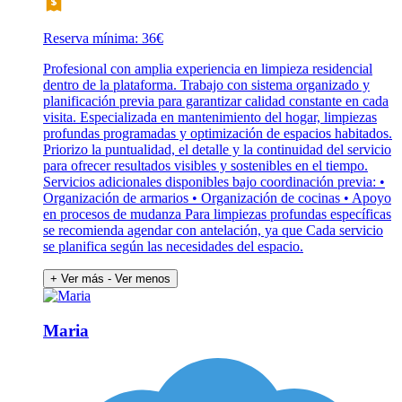
Reserva mínima: 36€
Profesional con amplia experiencia en limpieza residencial
dentro de la plataforma. Trabajo con sistema organizado y
planificación previa para garantizar calidad constante en cada
visita. Especializada en mantenimiento del hogar, limpiezas
profundas programadas y optimización de espacios habitados.
Priorizo la puntualidad, el detalle y la continuidad del servicio
para ofrecer resultados visibles y sostenibles en el tiempo.
Servicios adicionales disponibles bajo coordinación previa: •
Organización de armarios • Organización de cocinas • Apoyo
en procesos de mudanza Para limpiezas profundas específicas
se recomienda agendar con antelación, ya que Cada servicio
se planifica según las necesidades del espacio.
+ Ver más
- Ver menos
Maria