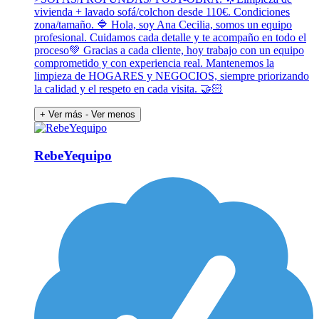
vivienda + lavado sofá/colchon desde 110€. Condiciones
zona/tamaño. 🔷 Hola, soy Ana Cecilia, somos un equipo
profesional. Cuidamos cada detalle y te acompaño en todo el
proceso💚 Gracias a cada cliente, hoy trabajo con un equipo
comprometido y con experiencia real. Mantenemos la
limpieza de HOGARES y NEGOCIOS, siempre priorizando
la calidad y el respeto en cada visita. 🤝🏻
+ Ver más
- Ver menos
RebeYequipo