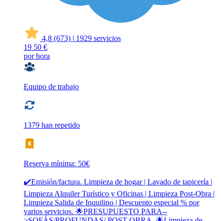
4,8
(673)
|
1929 servicios
19
50 €
por hora
Equipo de trabajo
1379 han repetido
Reserva mínima: 50€
✔️Emisión/factura. Limpieza de hogar | Lavado de tapicería |
Limpieza Alquiler Turístico y Oficinas | Limpieza Post-Obra |
Limpieza Salida de Inquilino | Descuento especial % por
varios servicios. 🌟PRESUPUESTO PARA--
>SOFÁS/PROFUNDAS/ POST-OBRA. 🌟Limpieza de