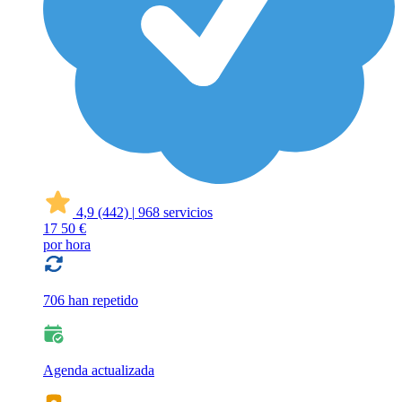
4,9
(442)
|
968 servicios
17
50 €
por hora
706 han repetido
Agenda actualizada