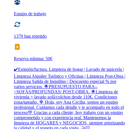
Equipo de trabajo
1379 han repetido
Reserva mínima: 50€
✔️Emisión/factura. Limpieza de hogar | Lavado de tapicería |
Limpieza Alquiler Turístico y Oficinas | Limpieza Post-Obra |
Limpieza Salida de Inquilino | Descuento especial % por
varios servicios. 🌟PRESUPUESTO PARA--
>SOFÁS/PROFUNDAS/ POST-OBRA. 🌟Limpieza de
vivienda + lavado sofá/colchon desde 110€. Condiciones
zona/tamaño. 🔷 Hola, soy Ana Cecilia, somos un equipo
profesional. Cuidamos cada detalle y te acompaño en todo el
proceso💚 Gracias a cada cliente, hoy trabajo con un equipo
comprometido y con experiencia real. Mantenemos la
limpieza de HOGARES y NEGOCIOS, siempre priorizando
la calidad y el respeto en cada visita. 🤝🏻