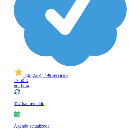
4,9
(226)
|
499 servicios
13
50 €
por hora
357 han repetido
Agenda actualizada