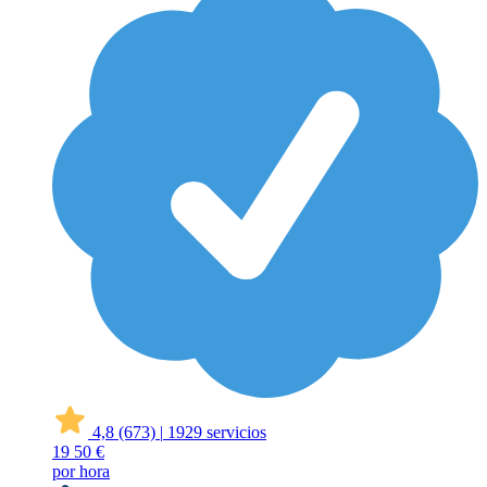
4,8
(673)
|
1929 servicios
19
50 €
por hora