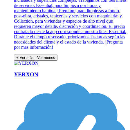
incrustada y superficies complejas. Trabajamos con tres líneas
de servicio: Essential, para limpieza por horas y
mantenimiento habitual; Premium, para limpiezas a fondo,
post-obra, cristales, tapicerías y servicios con maquinaria; y
Collection, para viviendas y espacios de alto nivel que
requieren mayor detalle, discreción y coordinación. El precio
contratado desde la app corresponde a nuestra línea Essential.
Durante el tiempo reservado, priorizamos las tareas según las
necesidades del cliente y el estado de la vivienda. ¡Pregunta
por mas información!
+ Ver más
- Ver menos
YERXON