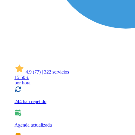
4,9
(77)
|
322 servicios
15
50 €
por hora
244 han repetido
Agenda actualizada