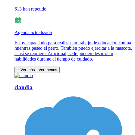
613 han repetido
Agenda actualizada
Estoy capacitado para realizar un trabajo de educación canina
mientras paseo el perro. También puedo ejercitar a la mascota,
si así se requiere. Adicional, se le pueden desarrollar
habilidades durante el tiempo de cuidado.
+ Ver más
- Ver menos
claudia