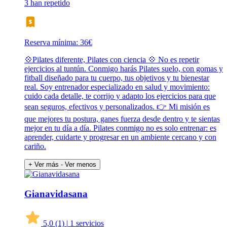
3 han repetido
Reserva mínima: 36€
💠Pilates diferente, Pilates con ciencia 💠 No es repetir
ejercicios al tuntún. Conmigo harás Pilates suelo, con gomas y
fitball diseñado para tu cuerpo, tus objetivos y tu bienestar
real. Soy entrenador especializado en salud y movimiento:
cuido cada detalle, te corrijo y adapto los ejercicios para que
sean seguros, efectivos y personalizados. 👉 Mi misión es
que mejores tu postura, ganes fuerza desde dentro y te sientas
mejor en tu día a día. Pilates conmigo no es solo entrenar: es
aprender, cuidarte y progresar en un ambiente cercano y con
cariño.
+ Ver más
- Ver menos
Gianavidasana
5,0
(1)
|
1 servicios