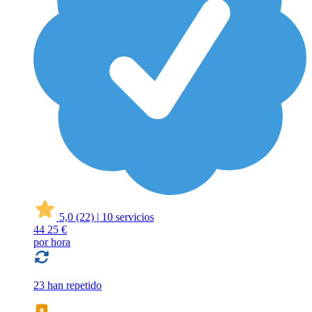
5,0
(22)
|
10 servicios
44
25 €
por hora
23 han repetido