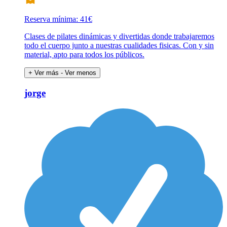
Reserva mínima: 41€
Clases de pilates dinámicas y divertidas donde trabajaremos
todo el cuerpo junto a nuestras cualidades fisicas. Con y sin
material, apto para todos los públicos.
+ Ver más
- Ver menos
jorge