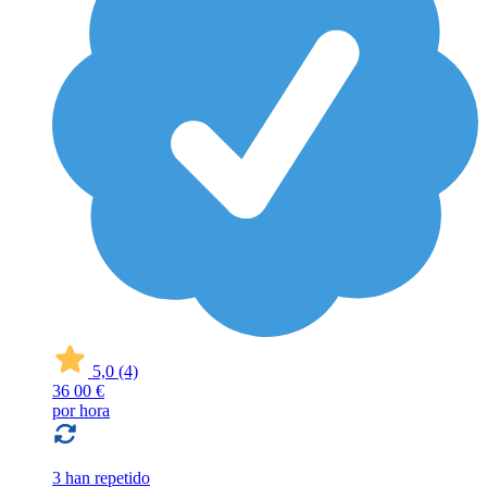
5,0
(4)
36
00 €
por hora
3 han repetido