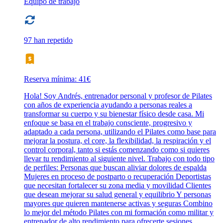
Equipo de trabajo
97 han repetido
Reserva mínima: 41€
Hola! Soy Andrés, entrenador personal y profesor de Pilates
con años de experiencia ayudando a personas reales a
transformar su cuerpo y su bienestar físico desde casa. Mi
enfoque se basa en el trabajo consciente, progresivo y
adaptado a cada persona, utilizando el Pilates como base para
mejorar la postura, el core, la flexibilidad, la respiración y el
control corporal, tanto si estás comenzando como si quieres
llevar tu rendimiento al siguiente nivel. Trabajo con todo tipo
de perfiles: Personas que buscan aliviar dolores de espalda
Mujeres en proceso de postparto o recuperación Deportistas
que necesitan fortalecer su zona media y movilidad Clientes
que desean mejorar su salud general y equilibrio Y personas
mayores que quieren mantenerse activas y seguras Combino
lo mejor del método Pilates con mi formación como militar y
entrenador de alto rendimiento para ofrecerte sesiones