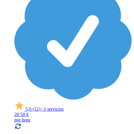
5,0
(12)
|
1 servicios
20
50 €
por hora