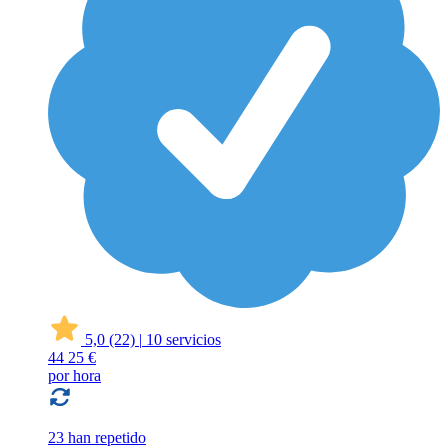
5,0
(22)
|
10 servicios
44
25 €
por hora
23 han repetido