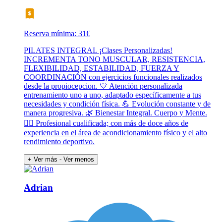
Reserva mínima: 31€
PILATES INTEGRAL ¡Clases Personalizadas!
INCREMENTA TONO MUSCULAR, RESISTENCIA,
FLEXIBILIDAD, ESTABILIDAD, FUERZA Y
COORDINACIÓN con ejercicios funcionales realizados
desde la propiocepcion. 💙 Atención personalizada
entrenamiento uno a uno, adaptado específicamente a tus
necesidades y condición física. 💪 Evolución constante y de
manera progresiva. 🌿 Bienestar Integral. Cuerpo y Mente.
🧘‍♀️ Profesional cualificada; con más de doce años de
experiencia en el área de acondicionamiento físico y el alto
rendimiento deportivo.
+ Ver más
- Ver menos
Adrian