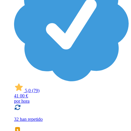
5,0
(79)
41
00 €
por hora
32 han repetido