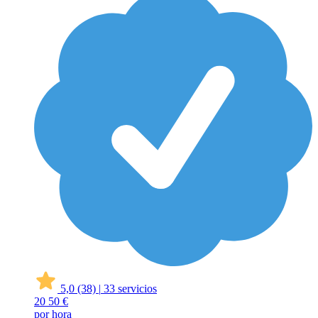
5,0
(38)
|
33 servicios
20
50 €
por hora