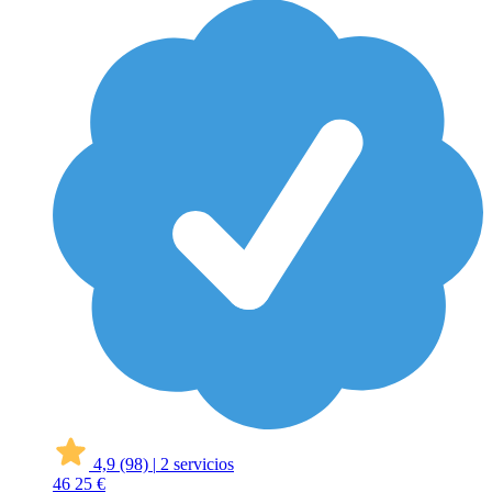
4,9
(98)
|
2 servicios
46
25 €