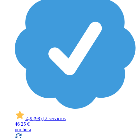
4,9
(98)
|
2 servicios
46
25 €
por hora