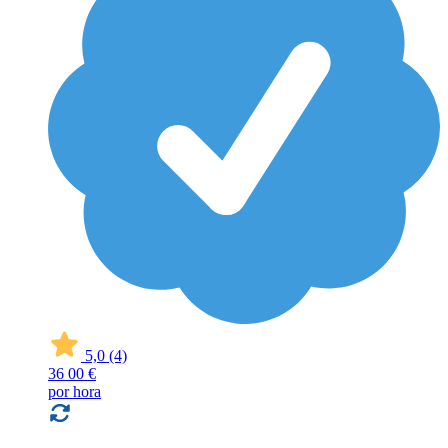
5,0
(4)
36
00 €
por hora