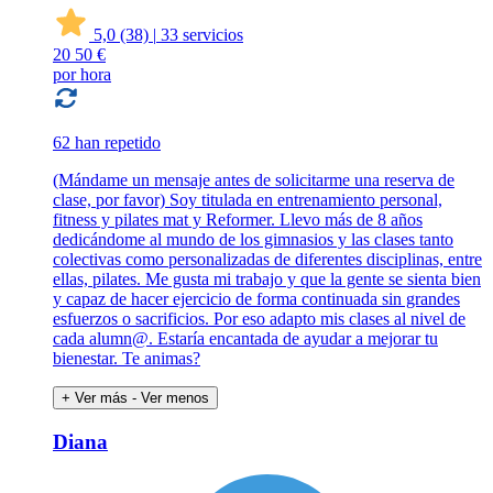
5,0
(38)
|
33 servicios
20
50 €
por hora
62 han repetido
(Mándame un mensaje antes de solicitarme una reserva de
clase, por favor) Soy titulada en entrenamiento personal,
fitness y pilates mat y Reformer. Llevo más de 8 años
dedicándome al mundo de los gimnasios y las clases tanto
colectivas como personalizadas de diferentes disciplinas, entre
ellas, pilates. Me gusta mi trabajo y que la gente se sienta bien
y capaz de hacer ejercicio de forma continuada sin grandes
esfuerzos o sacrificios. Por eso adapto mis clases al nivel de
cada alumn@. Estaría encantada de ayudar a mejorar tu
bienestar. Te animas?
+ Ver más
- Ver menos
Diana