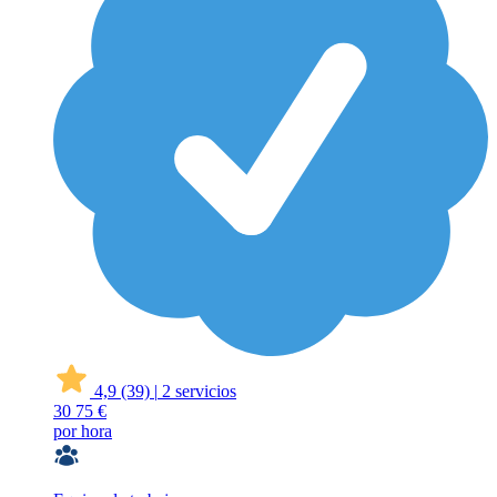
4,9
(39)
|
2 servicios
30
75 €
por hora