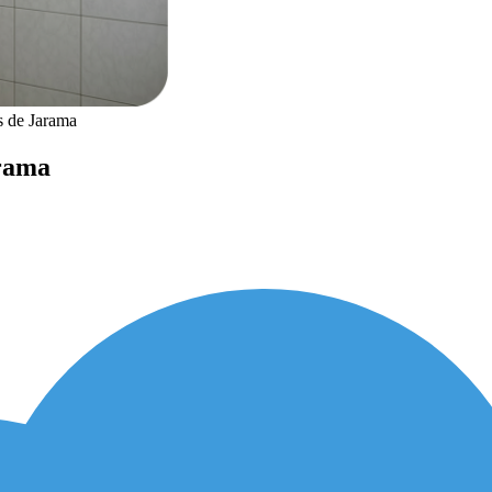
s de Jarama
arama