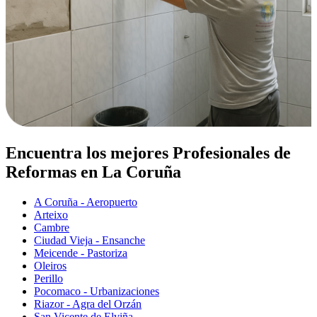
Encuentra los mejores Profesionales de
Reformas en La Coruña
A Coruña - Aeropuerto
Arteixo
Cambre
Ciudad Vieja - Ensanche
Meicende - Pastoriza
Oleiros
Perillo
Pocomaco - Urbanizaciones
Riazor - Agra del Orzán
San Vicente de Elviña