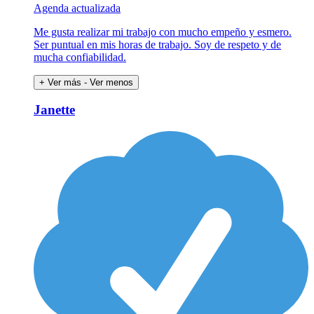
Agenda actualizada
Me gusta realizar mi trabajo con mucho empeño y esmero.
Ser puntual en mis horas de trabajo. Soy de respeto y de
mucha confiabilidad.
+ Ver más
- Ver menos
Janette