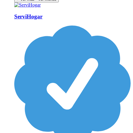
ServiHogar