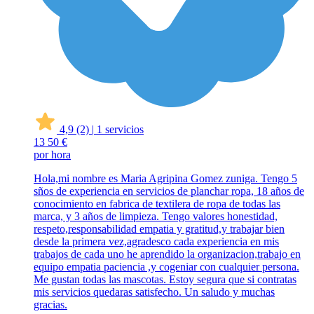
4,9
(2)
|
1 servicios
13
50 €
por hora
Hola,mi nombre es Maria Agripina Gomez zuniga. Tengo 5
sños de experiencia en servicios de planchar ropa, 18 años de
conocimiento en fabrica de textilera de ropa de todas las
marca, y 3 años de limpieza. Tengo valores honestidad,
respeto,responsabilidad empatia y gratitud,y trabajar bien
desde la primera vez,agradesco cada experiencia en mis
trabajos de cada uno he aprendido la organizacion,trabajo en
equipo empatia paciencia ,y cogeniar con cualquier persona.
Me gustan todas las mascotas. Estoy segura que si contratas
mis servicios quedaras satisfecho. Un saludo y muchas
gracias.