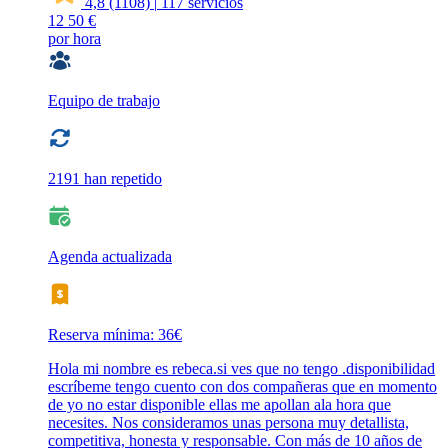
4,8
(1108)
|
117 servicios
12
50 €
por hora
Equipo de trabajo
2191 han repetido
Agenda actualizada
Reserva mínima: 36€
Hola mi nombre es rebeca.si ves que no tengo .disponibilidad
escríbeme tengo cuento con dos compañeras que en momento
de yo no estar disponible ellas me apollan ala hora que
necesites. Nos consideramos unas persona muy detallista,
competitiva, honesta y responsable. Con más de 10 años de