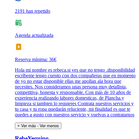
2191 han repetido
Agenda actualizada
Reserva mínima: 36€
Hola mi nombre es rebeca.si ves que no tengo .disponibilidad
escríbeme tengo cuento con dos compañeras que en momento
de yo no estar disponible ellas me apollan ala hora que
necesites. Nos consideramos unas persona muy detallista,
competitiva, honesta y responsable. Con más de 10 años de
experiencia realizando labores domesticas, de Plancha.y
limpieza si tambien lo requieres Contrata nuestros servicios y
tu casa y tu ropa quedarán reluciente, mi finalidad es que te
quedes a gusto con nuestros servicio y vuelvas a contratarnos
+ Ver más
- Ver menos
RebeYequipo