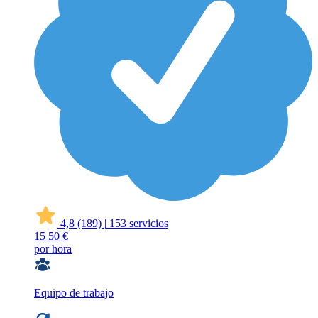
4,8
(189)
|
153 servicios
15
50 €
por hora
Equipo de trabajo