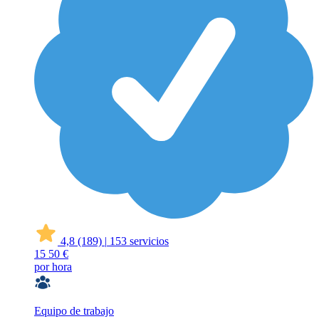
4,8
(189)
|
153 servicios
15
50 €
por hora
Equipo de trabajo