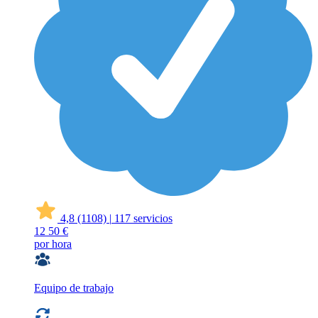
4,8
(1108)
|
117 servicios
12
50 €
por hora
Equipo de trabajo