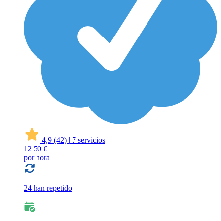
4,9
(42)
|
7 servicios
12
50 €
por hora
24 han repetido