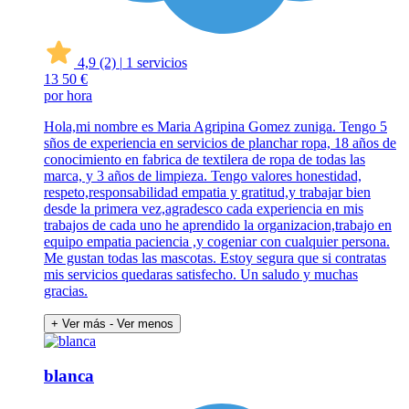
4,9
(2)
|
1 servicios
13
50 €
por hora
Hola,mi nombre es Maria Agripina Gomez zuniga. Tengo 5
sños de experiencia en servicios de planchar ropa, 18 años de
conocimiento en fabrica de textilera de ropa de todas las
marca, y 3 años de limpieza. Tengo valores honestidad,
respeto,responsabilidad empatia y gratitud,y trabajar bien
desde la primera vez,agradesco cada experiencia en mis
trabajos de cada uno he aprendido la organizacion,trabajo en
equipo empatia paciencia ,y cogeniar con cualquier persona.
Me gustan todas las mascotas. Estoy segura que si contratas
mis servicios quedaras satisfecho. Un saludo y muchas
gracias.
+ Ver más
- Ver menos
blanca