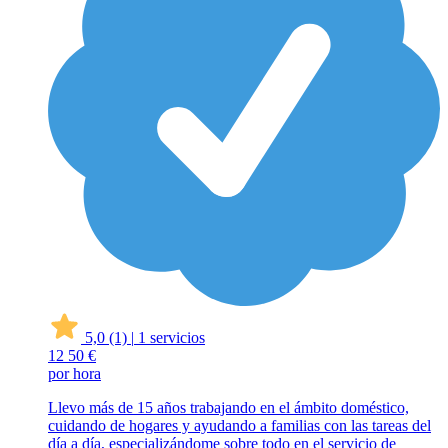
5,0
(1)
|
1 servicios
12
50 €
por hora
Llevo más de 15 años trabajando en el ámbito doméstico,
cuidando de hogares y ayudando a familias con las tareas del
día a día, especializándome sobre todo en el servicio de