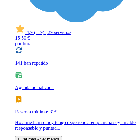
4,9
(119)
|
29 servicios
15
50 €
por hora
141 han repetido
Agenda actualizada
Reserva mínima: 31€
Hola me llamo lucy tengo experiencia en plancha soy amable
responsable y puntual...
+ Ver más
- Ver menos