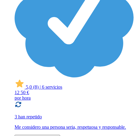
5,0
(8)
|
6 servicios
12
50 €
por hora
3 han repetido
Me considero una persona seria, respetuosa y responsable.