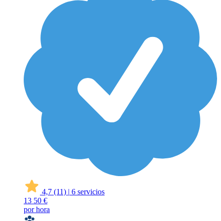
4,7
(11)
|
6 servicios
13
50 €
por hora