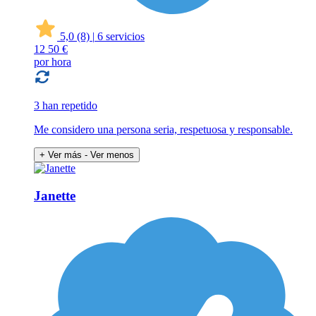
5,0
(8)
|
6 servicios
12
50 €
por hora
3 han repetido
Me considero una persona seria, respetuosa y responsable.
+ Ver más
- Ver menos
Janette