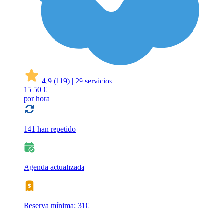
4,9
(119)
|
29 servicios
15
50 €
por hora
141 han repetido
Agenda actualizada
Reserva mínima: 31€