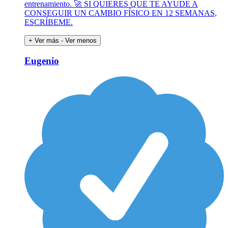
entrenamiento. 🚀 SI QUIERES QUE TE AYUDE A
CONSEGUIR UN CAMBIO FÍSICO EN 12 SEMANAS,
ESCRÍBEME.
+ Ver más
- Ver menos
Eugenio