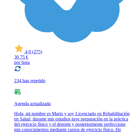
4,9
(275)
30
75 €
por hora
234 han repetido
Agenda actualizada
Hola, mi nombre es Mario y soy Licenciado en Rehabilitación
en Salud, durante mis estudios tuve preparación en la práctica
del ejercicio físico y el deporte y posteriormente perfeccione
mis conocimientos mediante cursos de ejercicio físico. He