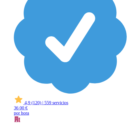
4,9
(120)
|
559 servicios
36
00 €
por hora