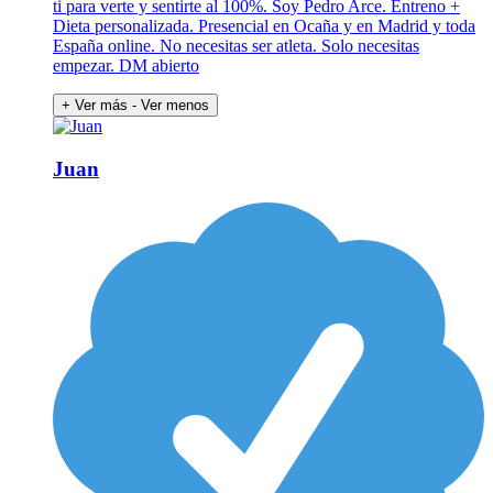
ti para verte y sentirte al 100%. Soy Pedro Arce. Entreno +
Dieta personalizada. Presencial en Ocaña y en Madrid y toda
España online. No necesitas ser atleta. Solo necesitas
empezar. DM abierto
+ Ver más
- Ver menos
Juan