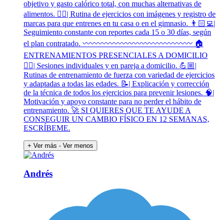
objetivo y gasto calórico total, con muchas alternativas de
alimentos. 🏋🏻| Rutina de ejercicios con imágenes y registro de
marcas para que entrenes en tu casa o en el gimnasio. 👨🏻‍💻|
Seguimiento constante con reportes cada 15 o 30 días, según
el plan contratado. 〰️〰️〰️〰️〰️〰️〰️〰️〰️〰️〰️〰️〰️〰️ 🏠
ENTRENAMIENTOS PRESENCIALES A DOMICILIO
🏋🏻| Sesiones individuales y en pareja a domicilio. 💪🏼|
Rutinas de entrenamiento de fuerza con variedad de ejercicios
y adaptadas a todas las edades. 📝| Explicación y corrección
de la técnica de todos los ejercicios para prevenir lesiones. 🧠|
Motivación y apoyo constante para no perder el hábito de
entrenamiento. 🚀 SI QUIERES QUE TE AYUDE A
CONSEGUIR UN CAMBIO FÍSICO EN 12 SEMANAS,
ESCRÍBEME.
+ Ver más
- Ver menos
Andrés