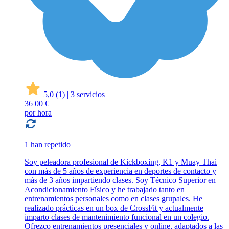
5,0
(1)
|
3 servicios
36
00 €
por hora
1 han repetido
Soy peleadora profesional de Kickboxing, K1 y Muay Thai
con más de 5 años de experiencia en deportes de contacto y
más de 3 años impartiendo clases. Soy Técnico Superior en
Acondicionamiento Físico y he trabajado tanto en
entrenamientos personales como en clases grupales. He
realizado prácticas en un box de CrossFit y actualmente
imparto clases de mantenimiento funcional en un colegio.
Ofrezco entrenamientos presenciales y online, adaptados a las