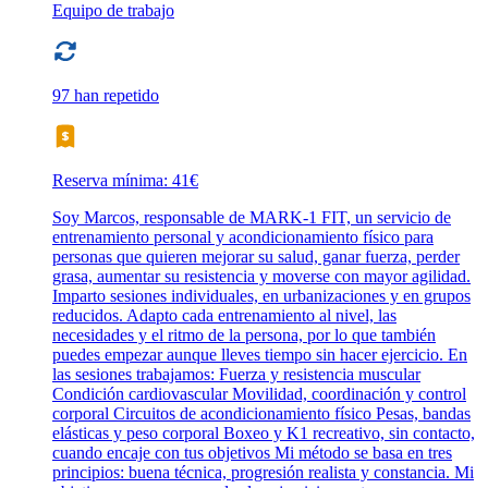
Equipo de trabajo
97 han repetido
Reserva mínima: 41€
Soy Marcos, responsable de MARK-1 FIT, un servicio de
entrenamiento personal y acondicionamiento físico para
personas que quieren mejorar su salud, ganar fuerza, perder
grasa, aumentar su resistencia y moverse con mayor agilidad.
Imparto sesiones individuales, en urbanizaciones y en grupos
reducidos. Adapto cada entrenamiento al nivel, las
necesidades y el ritmo de la persona, por lo que también
puedes empezar aunque lleves tiempo sin hacer ejercicio. En
las sesiones trabajamos: Fuerza y resistencia muscular
Condición cardiovascular Movilidad, coordinación y control
corporal Circuitos de acondicionamiento físico Pesas, bandas
elásticas y peso corporal Boxeo y K1 recreativo, sin contacto,
cuando encaje con tus objetivos Mi método se basa en tres
principios: buena técnica, progresión realista y constancia. Mi