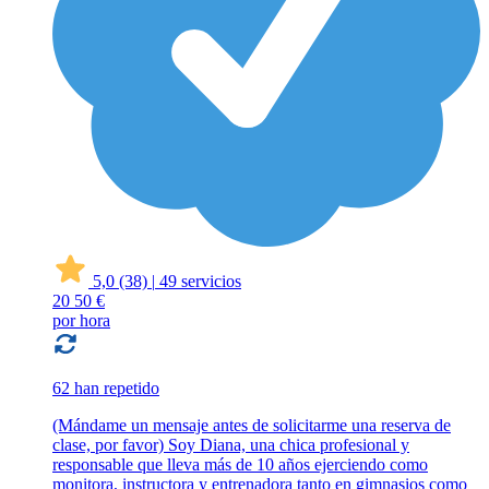
5,0
(38)
|
49 servicios
20
50 €
por hora
62 han repetido
(Mándame un mensaje antes de solicitarme una reserva de
clase, por favor) Soy Diana, una chica profesional y
responsable que lleva más de 10 años ejerciendo como
monitora, instructora y entrenadora tanto en gimnasios como