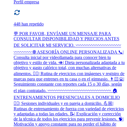
Perfil empresa
448 han repetido
💬 POR FAVOR, ENVÍAME UN MENSAJE PARA
CONSULTAR DISPONIBILIDAD Y PRECIOS ANTES
DE SOLICITAR MI SERVICIO. 〰️〰️〰️〰️〰️〰️〰️〰️〰️〰️
〰️〰️〰️〰️ 🌐 ASESORÍA ONLINE PERSONALIZADA 📞|
Consulta inicial por videollamada para conocer bien tu
objetivo y estilo de vida. 🥑| Dieta personalizada adaptada a tu
objetivo y gasto calórico total, con muchas alternativas de
alimentos. 🏋🏻| Rutina de ejercicios con imágenes y registro de
marcas para que entrenes en tu casa o en el gimnasio. 👨🏻‍💻|
Seguimiento constante con reportes cada 15 o 30 días, según
el plan contratado. 〰️〰️〰️〰️〰️〰️〰️〰️〰️〰️〰️〰️〰️〰️ 🏠
ENTRENAMIENTOS PRESENCIALES A DOMICILIO
🏋🏻| Sesiones individuales y en pareja a domicilio. 💪🏼|
Rutinas de entrenamiento de fuerza con variedad de ejercicios
y adaptadas a todas las edades. 📝| Explicación y corrección
de la técnica de todos los ejercicios para prevenir lesiones. 🧠|
Motivación y apoyo constante para no perder el hábito de