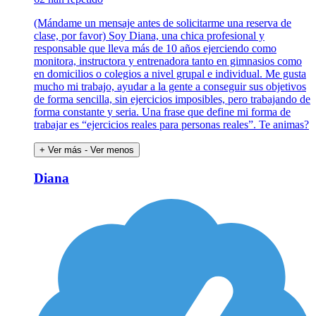
(Mándame un mensaje antes de solicitarme una reserva de
clase, por favor) Soy Diana, una chica profesional y
responsable que lleva más de 10 años ejerciendo como
monitora, instructora y entrenadora tanto en gimnasios como
en domicilios o colegios a nivel grupal e individual. Me gusta
mucho mi trabajo, ayudar a la gente a conseguir sus objetivos
de forma sencilla, sin ejercicios imposibles, pero trabajando de
forma constante y seria. Una frase que define mi forma de
trabajar es “ejercicios reales para personas reales”. Te animas?
+ Ver más
- Ver menos
Diana