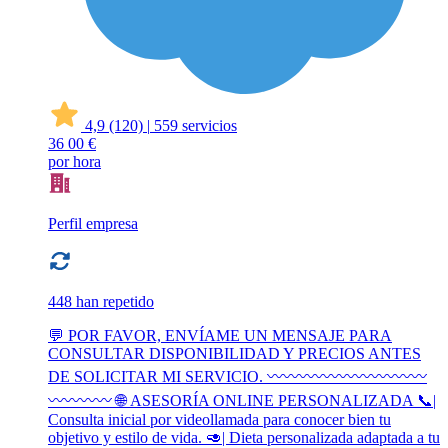
4,9
(120)
|
559 servicios
36
00 €
por hora
Perfil empresa
448 han repetido
💬 POR FAVOR, ENVÍAME UN MENSAJE PARA
CONSULTAR DISPONIBILIDAD Y PRECIOS ANTES
DE SOLICITAR MI SERVICIO. 〰️〰️〰️〰️〰️〰️〰️〰️〰️〰️
〰️〰️〰️〰️ 🌐 ASESORÍA ONLINE PERSONALIZADA 📞|
Consulta inicial por videollamada para conocer bien tu
objetivo y estilo de vida. 🥑| Dieta personalizada adaptada a tu