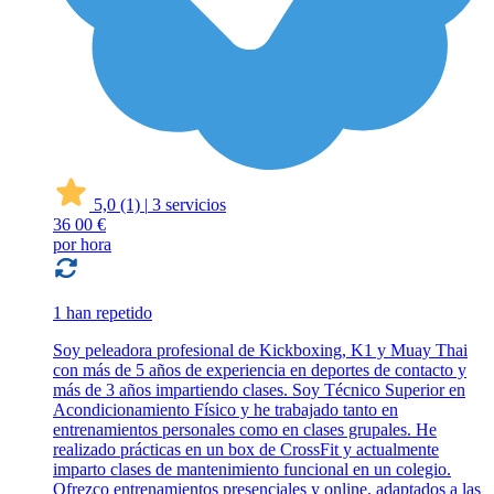
5,0
(1)
|
3 servicios
36
00 €
por hora
1 han repetido
Soy peleadora profesional de Kickboxing, K1 y Muay Thai
con más de 5 años de experiencia en deportes de contacto y
más de 3 años impartiendo clases. Soy Técnico Superior en
Acondicionamiento Físico y he trabajado tanto en
entrenamientos personales como en clases grupales. He
realizado prácticas en un box de CrossFit y actualmente
imparto clases de mantenimiento funcional en un colegio.
Ofrezco entrenamientos presenciales y online, adaptados a las