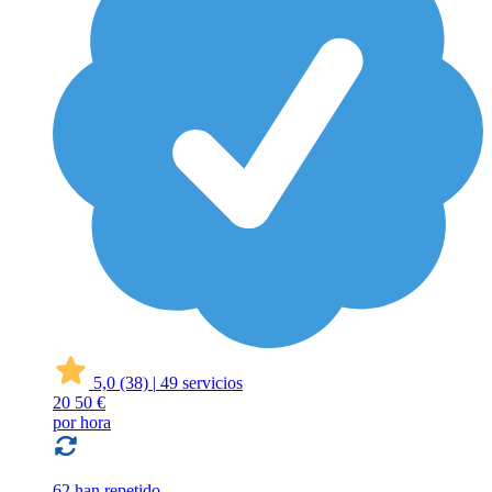
5,0
(38)
|
49 servicios
20
50 €
por hora
62 han repetido