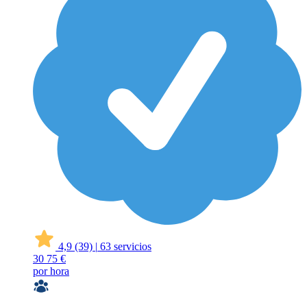
4,9
(39)
|
63 servicios
30
75 €
por hora