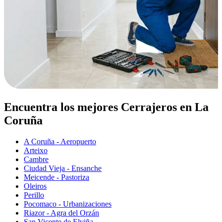
Encuentra los mejores Cerrajeros en La
Coruña
A Coruña - Aeropuerto
Arteixo
Cambre
Ciudad Vieja - Ensanche
Meicende - Pastoriza
Oleiros
Perillo
Pocomaco - Urbanizaciones
Riazor - Agra del Orzán
San Vicente de Elviña