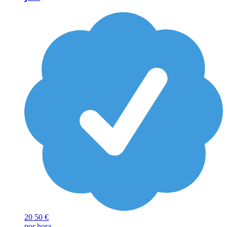
20
50 €
por hora