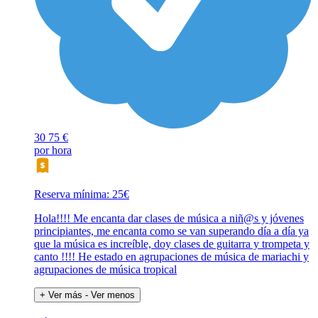
30
75 €
por hora
Reserva mínima: 25€
Hola!!!! Me encanta dar clases de música a niñ@s y jóvenes
principiantes, me encanta como se van superando día a día ya
que la música es increíble, doy clases de guitarra y trompeta y
canto !!!! He estado en agrupaciones de música de mariachi y
agrupaciones de música tropical
+ Ver más
- Ver menos