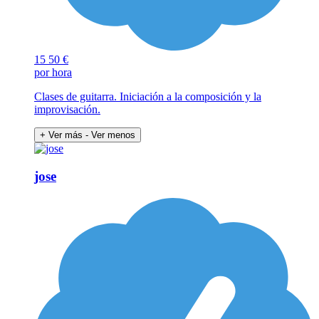
15
50 €
por hora
Clases de guitarra. Iniciación a la composición y la
improvisación.
+ Ver más
- Ver menos
jose