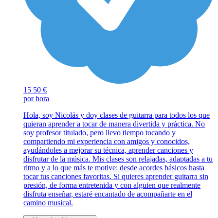
15
50 €
por hora
Hola, soy Nicolás y doy clases de guitarra para todos los que
quieran aprender a tocar de manera divertida y práctica. No
soy profesor titulado, pero llevo tiempo tocando y
compartiendo mi experiencia con amigos y conocidos,
ayudándoles a mejorar su técnica, aprender canciones y
disfrutar de la música. Mis clases son relajadas, adaptadas a tu
ritmo y a lo que más te motive: desde acordes básicos hasta
tocar tus canciones favoritas. Si quieres aprender guitarra sin
presión, de forma entretenida y con alguien que realmente
disfruta enseñar, estaré encantado de acompañarte en el
camino musical.