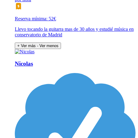
Reserva mínima: 52€
Llevo tocando la guitarra mas de 30 años y estudié música en
conservatorio de Madrid
+ Ver más
- Ver menos
Nicolas