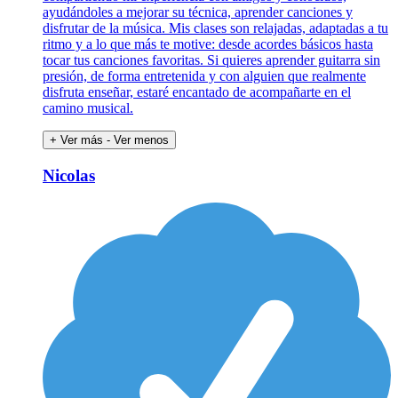
ayudándoles a mejorar su técnica, aprender canciones y
disfrutar de la música. Mis clases son relajadas, adaptadas a tu
ritmo y a lo que más te motive: desde acordes básicos hasta
tocar tus canciones favoritas. Si quieres aprender guitarra sin
presión, de forma entretenida y con alguien que realmente
disfruta enseñar, estaré encantado de acompañarte en el
camino musical.
+ Ver más
- Ver menos
Nicolas