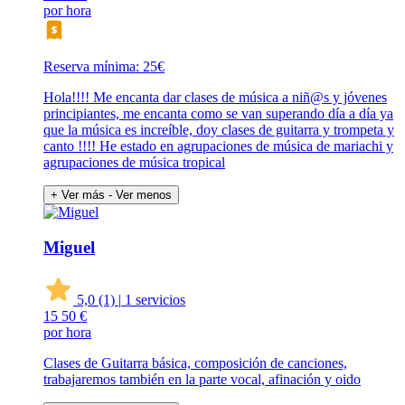
por hora
Reserva mínima: 25€
Hola!!!! Me encanta dar clases de música a niñ@s y jóvenes
principiantes, me encanta como se van superando día a día ya
que la música es increíble, doy clases de guitarra y trompeta y
canto !!!! He estado en agrupaciones de música de mariachi y
agrupaciones de música tropical
+ Ver más
- Ver menos
Miguel
5,0
(1)
|
1 servicios
15
50 €
por hora
Clases de Guitarra básica, composición de canciones,
trabajaremos también en la parte vocal, afinación y oido