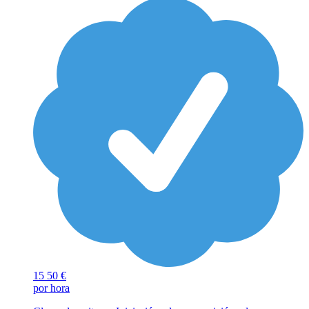
15
50 €
por hora