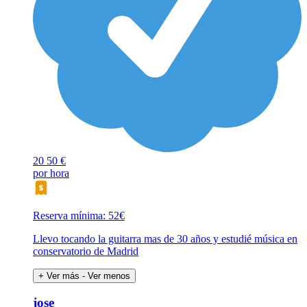
20
50 €
por hora
Reserva mínima: 52€
Llevo tocando la guitarra mas de 30 años y estudié música en
conservatorio de Madrid
+ Ver más
- Ver menos
jose