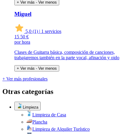
+ Ver más
- Ver menos
Miguel
5,0
(1)
|
1 servicios
15
50 €
por hora
Clases de Guitarra básica, composición de canciones,
trabajaremos también en la parte vocal, afinación y oido
+ Ver más
- Ver menos
+ Ver más profesionales
Otras categorías
Limpieza
Limpieza de Casa
Plancha
Limpieza de Alquiler Turístico