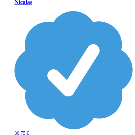
Nicolas
30
75 €