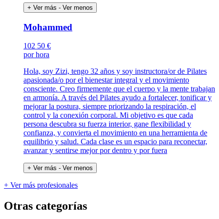
+ Ver más
- Ver menos
Mohammed
102
50 €
por hora
Hola, soy Zizi, tengo 32 años y soy instructora/or de Pilates
apasionada/o por el bienestar integral y el movimiento
consciente. Creo firmemente que el cuerpo y la mente trabajan
en armonía. A través del Pilates ayudo a fortalecer, tonificar y
mejorar la postura, siempre priorizando la respiración, el
control y la conexión corporal. Mi objetivo es que cada
persona descubra su fuerza interior, gane flexibilidad y
confianza, y convierta el movimiento en una herramienta de
equilibrio y salud. Cada clase es un espacio para reconectar,
avanzar y sentirse mejor por dentro y por fuera
+ Ver más
- Ver menos
+ Ver más profesionales
Otras categorías