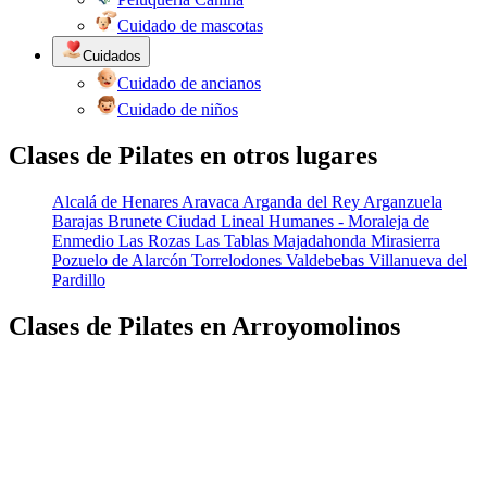
Cuidado de mascotas
Cuidados
Cuidado de ancianos
Cuidado de niños
Clases de Pilates en otros lugares
Alcalá de Henares
Aravaca
Arganda del Rey
Arganzuela
Barajas
Brunete
Ciudad Lineal
Humanes - Moraleja de
Enmedio
Las Rozas
Las Tablas
Majadahonda
Mirasierra
Pozuelo de Alarcón
Torrelodones
Valdebebas
Villanueva del
Pardillo
Clases de Pilates en Arroyomolinos