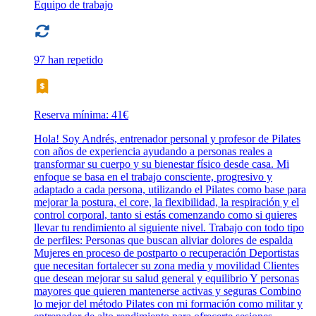
Equipo de trabajo
97 han repetido
Reserva mínima: 41€
Hola! Soy Andrés, entrenador personal y profesor de Pilates
con años de experiencia ayudando a personas reales a
transformar su cuerpo y su bienestar físico desde casa. Mi
enfoque se basa en el trabajo consciente, progresivo y
adaptado a cada persona, utilizando el Pilates como base para
mejorar la postura, el core, la flexibilidad, la respiración y el
control corporal, tanto si estás comenzando como si quieres
llevar tu rendimiento al siguiente nivel. Trabajo con todo tipo
de perfiles: Personas que buscan aliviar dolores de espalda
Mujeres en proceso de postparto o recuperación Deportistas
que necesitan fortalecer su zona media y movilidad Clientes
que desean mejorar su salud general y equilibrio Y personas
mayores que quieren mantenerse activas y seguras Combino
lo mejor del método Pilates con mi formación como militar y