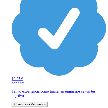
10
25 €
por hora
Tengo experiencia como trainer en gimnasios según tus
objetivos
+ Ver más
- Ver menos