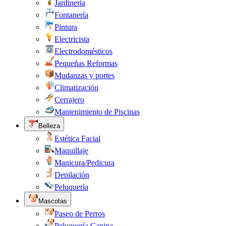
Jardinería
Fontanería
Pintura
Electricista
Electrodomésticos
Pequeñas Reformas
Mudanzas y portes
Climatización
Cerrajero
Mantenimiento de Piscinas
Belleza
Estética Facial
Maquillaje
Manicura/Pedicura
Depilación
Peluquería
Mascotas
Paseo de Perros
Peluquería Canina