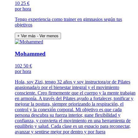
10
25 €
por hora
Tengo experiencia como trainer en gimnasios según tus
objetivos
+ Ver más
- Ver menos
Mohammed
102
50 €
por hora
Hola, soy Zizi, tengo 32 años y soy instructora/or de Pilates
apasionada/o por el bienestar integral y el movimiento
consciente. Creo firmemente que el cuerpo y la mente trabajan
en armonía. A través del Pilates ayudo a fortalecer, tonificar y
mejorar la postura, siempre priorizando la respiración, el
control y la conexión corporal. Mi objetivo es que cada
persona descubra su fuerza interior, gane flexibilidad y
confianza, y convierta el movimiento en una herramienta de
equilibrio y salud. Cada clase es un espacio para reconectar,
avanzar y sentirse mejor por dentro y por fuera