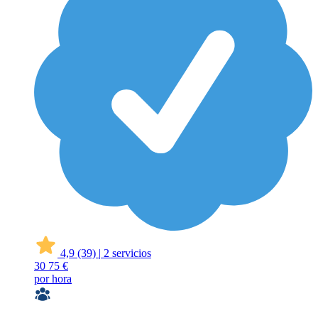
4,9
(39)
|
2 servicios
30
75 €
por hora