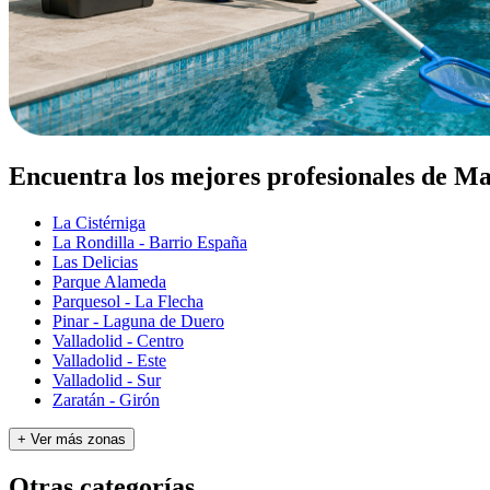
Encuentra los mejores profesionales de Ma
La Cistérniga
La Rondilla - Barrio España
Las Delicias
Parque Alameda
Parquesol - La Flecha
Pinar - Laguna de Duero
Valladolid - Centro
Valladolid - Este
Valladolid - Sur
Zaratán - Girón
+ Ver más zonas
Otras categorías