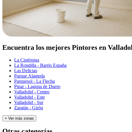
Encuentra los mejores Pintores en Vallado
La Cistérniga
La Rondilla - Barrio España
Las Delicias
Parque Alameda
Parquesol - La Flecha
Pinar - Laguna de Duero
Valladolid - Centro
Valladolid - Este
Valladolid - Sur
Zaratán - Girón
+ Ver más zonas
Otras categorías