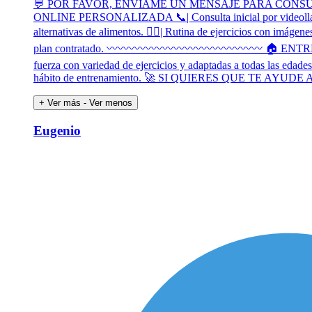
💬 POR FAVOR, ENVÍAME UN MENSAJE PARA CONSULT
ONLINE PERSONALIZADA 📞| Consulta inicial por videollamada p
alternativas de alimentos. 🏋🏻| Rutina de ejercicios con imágen
plan contratado. 〰️〰️〰️〰️〰️〰️〰️〰️〰️〰️〰️〰️〰️〰️ 🏠 ENTREN
fuerza con variedad de ejercicios y adaptadas a todas las edades
hábito de entrenamiento. 🚀 SI QUIERES QUE TE AY
+ Ver más
- Ver menos
Eugenio