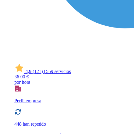
4,9
(121)
|
559 servicios
36
00 €
por hora
Perfil empresa
448 han repetido