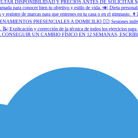
AR DISPONIBILIDAD Y PRECIOS ANTES DE SOLICITAR MI SE
ara conocer bien tu objetivo y estilo de vida. 🥑| Dieta personaliza
es y registro de marcas para que entrenes en tu casa o en el gimnasio. 
AMIENTOS PRESENCIALES A DOMICILIO 🏋🏻| Sesiones individuales
. 📝| Explicación y corrección de la técnica de todos los ejercicios par
UDE A CONSEGUIR UN CAMBIO FÍSICO EN 12 SEMANAS, ESCRÍ