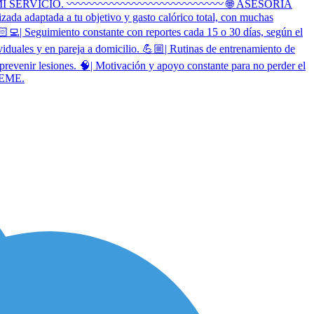
RVICIO. 〰️〰️〰️〰️〰️〰️〰️〰️〰️〰️〰️〰️〰️〰️ 🌐 ASESORÍA
da adaptada a tu objetivo y gasto calórico total, con muchas
🏻‍💻| Seguimiento constante con reportes cada 15 o 30 días, según el
 y en pareja a domicilio. 💪🏼| Rutinas de entrenamiento de
a prevenir lesiones. 🧠| Motivación y apoyo constante para no perder el
BEME.