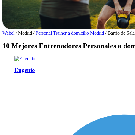
Webel
/
Madrid
/
Personal Trainer a domicilio Madrid
/
Barrio de Sal
10 Mejores Entrenadores Personales a dom
Eugenio