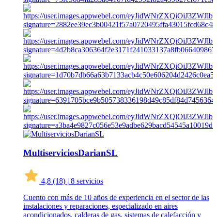
MultiserviciosDarianSL
4,8
(18)
|
8 servicios
Cuento con más de 10 años de experiencia en el sector de las
instalaciones y reparaciones, especializado en aires
acondicionados, calderas de gas, sistemas de calefacción y