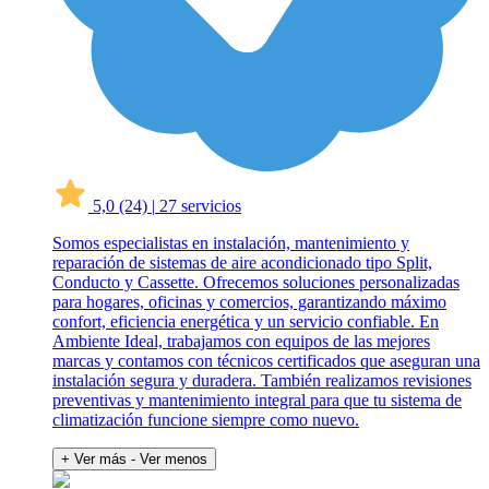
5,0
(24)
|
27 servicios
Somos especialistas en instalación, mantenimiento y
reparación de sistemas de aire acondicionado tipo Split,
Conducto y Cassette. Ofrecemos soluciones personalizadas
para hogares, oficinas y comercios, garantizando máximo
confort, eficiencia energética y un servicio confiable. En
Ambiente Ideal, trabajamos con equipos de las mejores
marcas y contamos con técnicos certificados que aseguran una
instalación segura y duradera. También realizamos revisiones
preventivas y mantenimiento integral para que tu sistema de
climatización funcione siempre como nuevo.
+ Ver más
- Ver menos