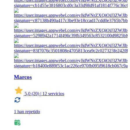
Marcos
5,0
(20)
|
12 servicios
1 han repetido