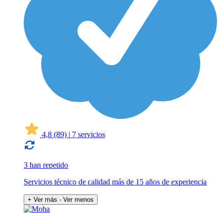
4,8
(89)
|
7 servicios
3 han repetido
Servicios técnico de calidad más de 15 años de experiencia
+ Ver más
- Ver menos