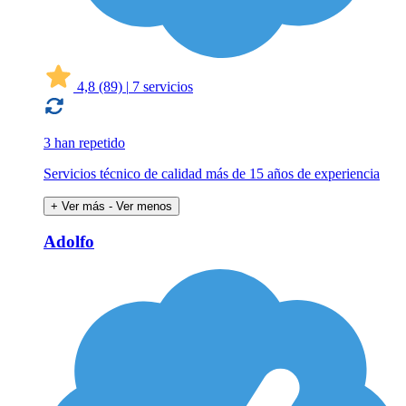
4,8
(89)
|
7 servicios
3 han repetido
Servicios técnico de calidad más de 15 años de experiencia
+ Ver más
- Ver menos
Adolfo