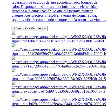
reparación de equipos de aire acondicionado, bombas de
calor. Dispongo de sólidos conocimientos en electricidad
aplicada a la climatización, lo que me permite realizar
diagnósticos precisos y resolver averías de forma rápida,
segura y eficaz, cumpliendo siempre con la normativa vigente.
+ Ver más
- Ver menos