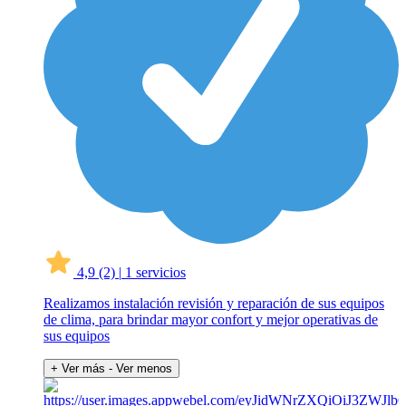
4,9
(2)
|
1 servicios
Realizamos instalación revisión y reparación de sus equipos
de clima, para brindar mayor confort y mejor operativas de
sus equipos
+ Ver más
- Ver menos