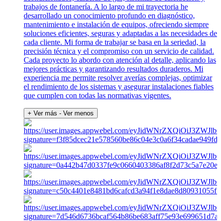
trabajos de fontanería. A lo largo de mi trayectoria he
desarrollado un conocimiento profundo en diagnóstico,
mantenimiento e instalación de equipos, ofreciendo siempre
soluciones eficientes, seguras y adaptadas a las necesidades de
cada cliente. Mi forma de trabajar se basa en la seriedad, la
precisión técnica y el compromiso con un servicio de calidad.
Cada proyecto lo abordo con atención al detalle, aplicando las
mejores prácticas y garantizando resultados duraderos. Mi
experiencia me permite resolver averías complejas, optimizar
el rendimiento de los sistemas y asegurar instalaciones fiables
que cumplen con todas las normativas vigentes.
+ Ver más
- Ver menos