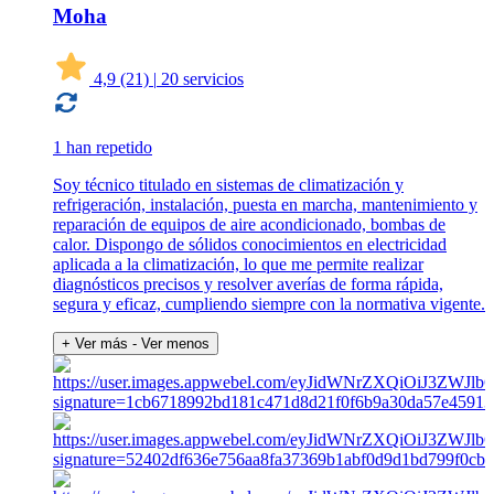
Moha
4,9
(21)
|
20 servicios
1 han repetido
Soy técnico titulado en sistemas de climatización y
refrigeración, instalación, puesta en marcha, mantenimiento y
reparación de equipos de aire acondicionado, bombas de
calor. Dispongo de sólidos conocimientos en electricidad
aplicada a la climatización, lo que me permite realizar
diagnósticos precisos y resolver averías de forma rápida,
segura y eficaz, cumpliendo siempre con la normativa vigente.
+ Ver más
- Ver menos