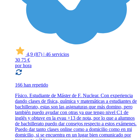
4,9
(87)
|
46 servicios
30
75 €
por hora
166 han repetido
Físico. Estudiante de Máster de F. Nuclear. Con experiencia
dando clases de física, química y matemáticas a estudiantes de
bachillerato, estas son las asignaturas que más domino, pero
también puedo ayudar con otras ya que tengo nivel C1 de
inglés y obtuve en la evau +13 de nota, por lo que a alumnos
de bachillerato puedo dar consejos respecto a estos exámenes.
Puedo dar tanto clases online como a domicilio como en mi
domicilio, si se encuentra en un lugar bien comunicado por