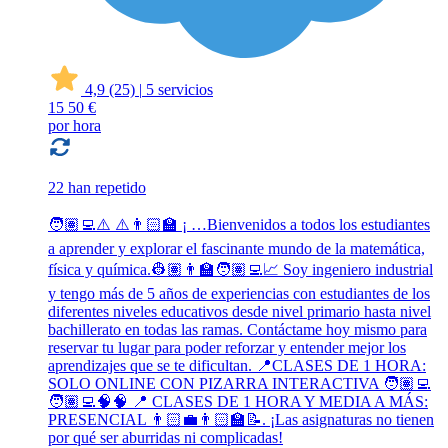
4,9
(25)
|
5 servicios
15
50 €
por hora
22 han repetido
🧑🏽‍💻⚠️ ⚠️👨🏻‍🏫 ¡ …Bienvenidos a todos los estudiantes
a aprender y explorar el fascinante mundo de la matemática,
física y química.👷🏽👨‍🏫🧑🏽‍💻📈 Soy ingeniero industrial
y tengo más de 5 años de experiencias con estudiantes de los
diferentes niveles educativos desde nivel primario hasta nivel
bachillerato en todas las ramas. Contáctame hoy mismo para
reservar tu lugar para poder reforzar y entender mejor los
aprendizajes que se te dificultan. 📍CLASES DE 1 HORA:
SOLO ONLINE CON PIZARRA INTERACTIVA 🧑🏽‍💻
🧑🏽‍💻🧠🧠 📍 CLASES DE 1 HORA Y MEDIA A MÁS:
PRESENCIAL 👨🏻‍💼👨🏻‍🏫📝. ¡Las asignaturas no tienen
por qué ser aburridas ni complicadas!