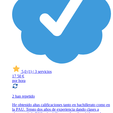
5,0
(1)
|
3 servicios
17
50 €
por hora
2 han repetido
He obtenido altas calificaciones tanto en bachillerato como en
la PAU. Tengo dos años de experiencia dando clases a