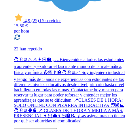
4,9
(25)
|
5 servicios
15
50 €
por hora
22 han repetido
🧑🏽‍💻⚠️ ⚠️👨🏻‍🏫 ¡ …Bienvenidos a todos los estudiantes
a aprender y explorar el fascinante mundo de la matemática,
física y química.👷🏽👨‍🏫🧑🏽‍💻📈 Soy ingeniero industrial
y tengo más de 5 años de experiencias con estudiantes de los
diferentes niveles educativos desde nivel primario hasta nivel
bachillerato en todas las ramas. Contáctame hoy mismo para
reservar tu lugar para poder reforzar y entender mejor los
aprendizajes que se te dificultan. 📍CLASES DE 1 HORA:
SOLO ONLINE CON PIZARRA INTERACTIVA 🧑🏽‍💻
🧑🏽‍💻🧠🧠 📍 CLASES DE 1 HORA Y MEDIA A MÁS:
PRESENCIAL 👨🏻‍💼👨🏻‍🏫📝. ¡Las asignaturas no tienen
por qué ser aburridas ni complicadas!