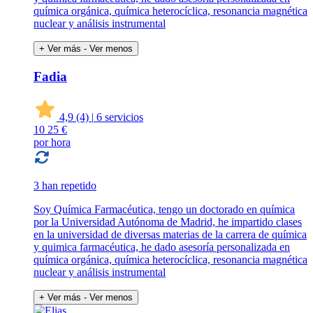
química orgánica, química heterocíclica, resonancia magnética
nuclear y análisis instrumental
+ Ver más
- Ver menos
Fadia
4,9
(4)
|
6 servicios
10
25 €
por hora
3 han repetido
Soy Química Farmacéutica, tengo un doctorado en química
por la Universidad Autónoma de Madrid, he impartido clases
en la universidad de diversas materias de la carrera de química
y quimica farmacéutica, he dado asesoría personalizada en
química orgánica, química heterocíclica, resonancia magnética
nuclear y análisis instrumental
+ Ver más
- Ver menos