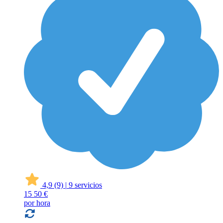
4,9
(9)
|
9 servicios
15
50 €
por hora