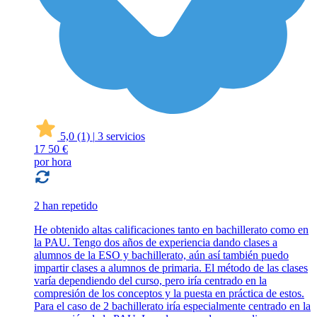
5,0
(1)
|
3 servicios
17
50 €
por hora
2 han repetido
He obtenido altas calificaciones tanto en bachillerato como en
la PAU. Tengo dos años de experiencia dando clases a
alumnos de la ESO y bachillerato, aún así también puedo
impartir clases a alumnos de primaria. El método de las clases
varía dependiendo del curso, pero iría centrado en la
compresión de los conceptos y la puesta en práctica de estos.
Para el caso de 2 bachillerato iría especialmente centrado en la