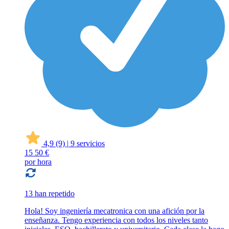
4,9
(9)
|
9 servicios
15
50 €
por hora
13 han repetido
Hola! Soy ingeniería mecatronica con una afición por la
enseñanza. Tengo experiencia con todos los niveles tanto