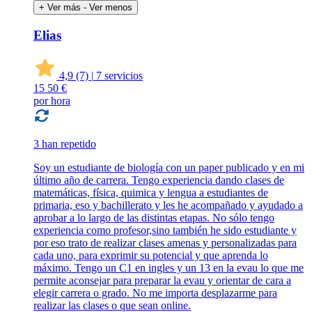
+ Ver más
- Ver menos
Elias
4,9
(7)
|
7 servicios
15
50 €
por hora
3 han repetido
Soy un estudiante de biología con un paper publicado y en mi
último año de carrera. Tengo experiencia dando clases de
matemáticas, física, quimica y lengua a estudiantes de
primaria, eso y bachillerato y les he acompañado y ayudado a
aprobar a lo largo de las distintas etapas. No sólo tengo
experiencia como profesor,sino también he sido estudiante y
por eso trato de realizar clases amenas y personalizadas para
cada uno, para exprimir su potencial y que aprenda lo
máximo. Tengo un C1 en ingles y un 13 en la evau lo que me
permite aconsejar para preparar la evau y orientar de cara a
elegir carrera o grado. No me importa desplazarme para
realizar las clases o que sean online.