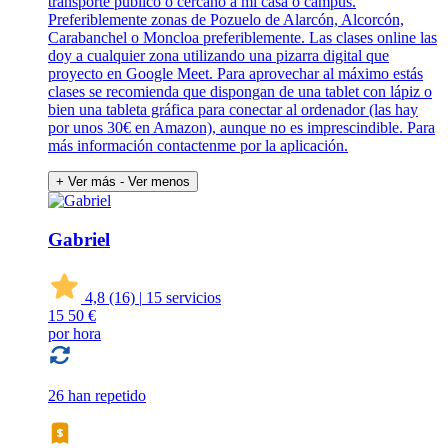
transporte público o cercano a mi casa o campus.
Preferiblemente zonas de Pozuelo de Alarcón, Alcorcón,
Carabanchel o Moncloa preferiblemente. Las clases online las
doy a cualquier zona utilizando una pizarra digital que
proyecto en Google Meet. Para aprovechar al máximo estás
clases se recomienda que dispongan de una tablet con lápiz o
bien una tableta gráfica para conectar al ordenador (las hay
por unos 30€ en Amazon), aunque no es imprescindible. Para
más información contactenme por la aplicación.
+ Ver más
- Ver menos
Gabriel
4,8
(16)
|
15 servicios
15
50 €
por hora
26 han repetido