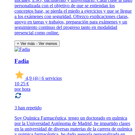
iniciales, ESO, bachillerato y universitario. Cada clase la hago
personalizada con el objetivo de que se entiendan los
conceptos base, se pierda el miedo a ejercicios y que se llegue
a los exámenes con seguridad. Ofrezco explicaciones claras,
apoyo en tareas y trabajos, preparación para exámenes y un
seguimiento continuo del progreso tanto en modalidad
presencial como online.
+ Ver más
- Ver menos
Fadia
4,9
(4)
|
6 servicios
10
25 €
por hora
3 han repetido
Soy Química Farmacéutica, tengo un doctorado en química
por la Universidad Autónoma de Madrid, he impartido clases
en la universidad de diversas materias de la carrera de química
y quimica farmacéutica, he dado asesoría personalizada en