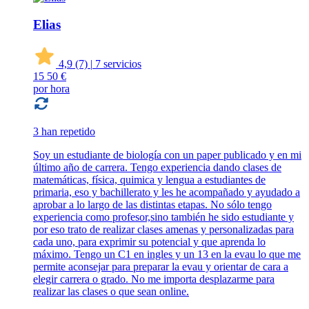
Elias
4,9
(7)
|
7 servicios
15
50 €
por hora
3 han repetido
Soy un estudiante de biología con un paper publicado y en mi
último año de carrera. Tengo experiencia dando clases de
matemáticas, física, quimica y lengua a estudiantes de
primaria, eso y bachillerato y les he acompañado y ayudado a
aprobar a lo largo de las distintas etapas. No sólo tengo
experiencia como profesor,sino también he sido estudiante y
por eso trato de realizar clases amenas y personalizadas para
cada uno, para exprimir su potencial y que aprenda lo
máximo. Tengo un C1 en ingles y un 13 en la evau lo que me
permite aconsejar para preparar la evau y orientar de cara a
elegir carrera o grado. No me importa desplazarme para
realizar las clases o que sean online.