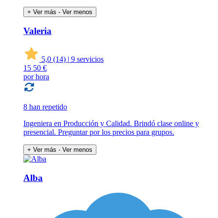
+ Ver más
- Ver menos
Valeria
5,0
(14)
|
9 servicios
15
50 €
por hora
8 han repetido
Ingeniera en Producción y Calidad. Brindó clase online y
presencial. Preguntar por los precios para grupos.
+ Ver más
- Ver menos
Alba