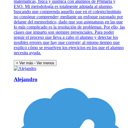
matemáticas, física y química con alumnos de Primaria y
ESO. Mi metodología es totalmente adptada al alumno,
buscando que comprenda aquello que en el colegio/instituto
no consigue comprender; mediante un enfoque razonado por
delante del memorístico, dado que son asignaturas en las que
lo más complicado es la resolución de problemas. Por ello, las
clases que imparto son siempre presenciales. Para poder
seguir el proceso que lleva a cabo el alumno y detectar los
posibles errores que hay que corregir; al mismo tiempo que
explico cómo se resuelven los ejercicios en los que el alumno
necesita ayuda.
+ Ver más
- Ver menos
Alejandro