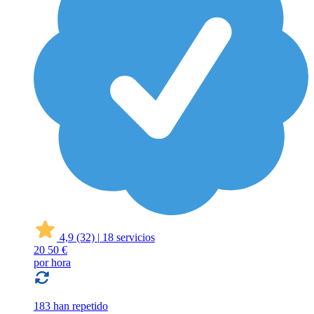
4,9
(32)
|
18 servicios
20
50 €
por hora
183 han repetido