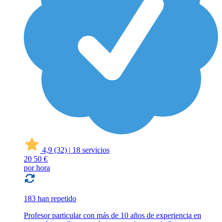
4,9
(32)
|
18 servicios
20
50 €
por hora
183 han repetido
Profesor particular con más de 10 años de experiencia en