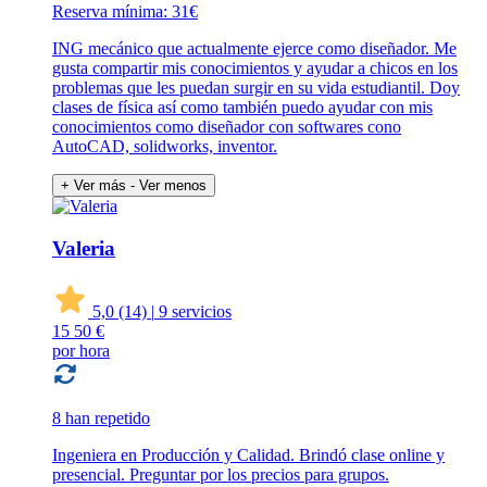
Reserva mínima: 31€
ING mecánico que actualmente ejerce como diseñador. Me
gusta compartir mis conocimientos y ayudar a chicos en los
problemas que les puedan surgir en su vida estudiantil. Doy
clases de física así como también puedo ayudar con mis
conocimientos como diseñador con softwares cono
AutoCAD, solidworks, inventor.
+ Ver más
- Ver menos
Valeria
5,0
(14)
|
9 servicios
15
50 €
por hora
8 han repetido
Ingeniera en Producción y Calidad. Brindó clase online y
presencial. Preguntar por los precios para grupos.