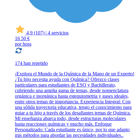
4,9
(107)
|
4 servicios
16
50 €
por hora
174 han repetido
¡Explora el Mundo de la Química de la Mano de un Experto!
¿Tu hijo necesita ayuda con Química? Ofrezco clases
particulares para estudiantes de ESO y Bachillerato,
cubriendo una amplia gama de temas, desde nomenclatura
orgánica e inorgánica hasta estequiometria y gases ideales,
entre otros temas de importancia. Experiencia Integral: Con
una sólida trayectoria educativa, tengo el conocimiento para
guiar a tu hijo a través de los desafiantes temas de Química.
Mi enseñanza abarca todo, desde estructuras moleculares
hasta reacciones químicas y mucho más. Enfoque
Personalizado: Cada estudiante es único, por lo que adapto
mis métodos para abordar las necesidades individuales..