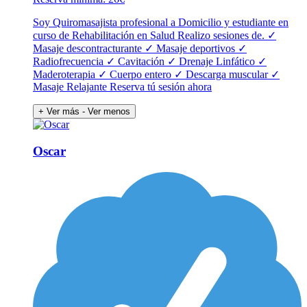
Soy Quiromasajista profesional a Domicilio y estudiante en
curso de Rehabilitación en Salud Realizo sesiones de. ✓
Masaje descontracturante ✓ Masaje deportivos ✓
Radiofrecuencia ✓ Cavitación ✓ Drenaje Linfático ✓
Maderoterapia ✓ Cuerpo entero ✓ Descarga muscular ✓
Masaje Relajante Reserva tú sesión ahora
+ Ver más
- Ver menos
Oscar