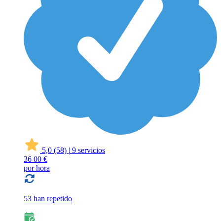
5,0
(58)
|
9 servicios
36
00 €
por hora
53 han repetido