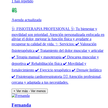
1 han repetido
Agenda actualizada
🩺 FISIOTERAPIA PROFESIONAL 🩺 Tu bienestar y
movilidad son prioridad. Atención personalizada enfocada en
aliviar el dolor, mejorar la función física y ayudarte a
recuperar tu calidad de vida. ✨ Servicios: ✔️ Valoración
fisioterapéutica ✔️ Tratamiento del dolor muscular y articular
✔️ Terapia manual y masoterapia ✔️ Descarga muscular y
deportiva ✔️ Rehabilitación física ✔️ Movilidad y
fortalecimiento ✔️ Ejercicio terapéutico ✔️ Drenaje linfático
✔️ Fisioterapia cardiorrespiratoria 👩‍⚕️ Atención profesional,
cercana y adaptada a tus necesidades.
+ Ver más
- Ver menos
Fernanda