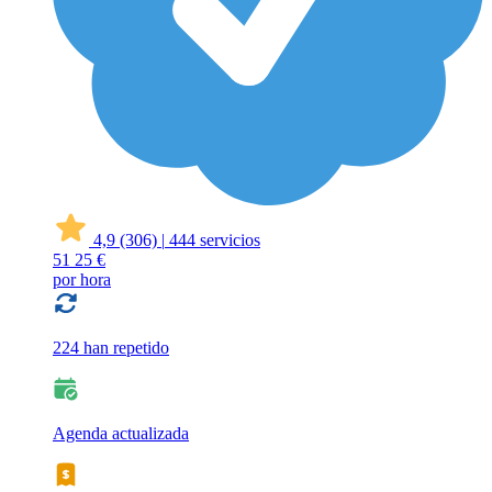
4,9
(306)
|
444 servicios
51
25 €
por hora
224 han repetido
Agenda actualizada