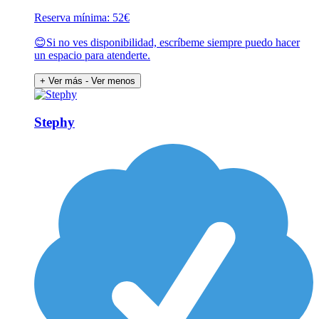
Reserva mínima: 52€
😊Si no ves disponibilidad, escríbeme siempre puedo hacer
un espacio para atenderte.
+ Ver más
- Ver menos
Stephy