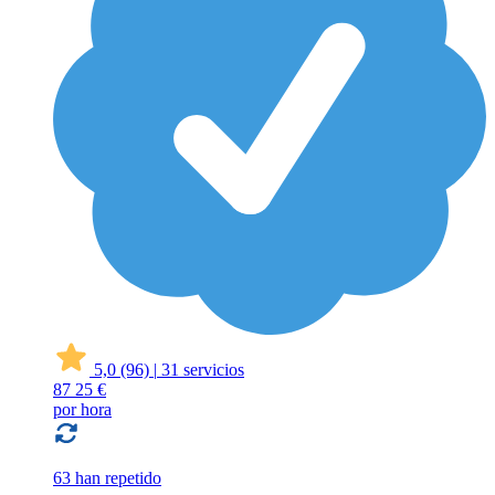
5,0
(96)
|
31 servicios
87
25 €
por hora
63 han repetido