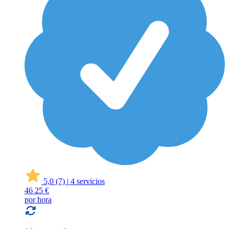
5,0
(7)
|
4 servicios
46
25 €
por hora