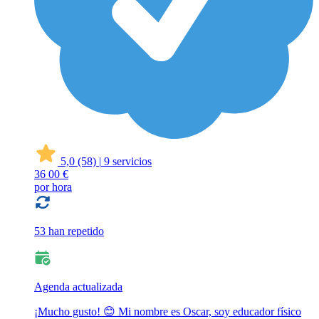
5,0
(58)
|
9 servicios
36
00 €
por hora
53 han repetido
Agenda actualizada
¡Mucho gusto! 😊 Mi nombre es Oscar, soy educador físico