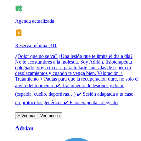
Agenda actualizada
Reserva mínima: 31€
¿Dolor que no se va? ¿Una lesión que te limita el día a día?
No te acostumbres a la molestia. Soy Adrián, fisioterapeuta
colegiado, voy a tu casa para tratarte, sin salas de espera ni
desplazamientos y cuando te venga bien. Valoración +
Tratamiento + Pautas para que la recuperación dure, no solo el
alivio del momento. ✔️ Tratamiento de lesiones y dolor
(espalda, cuello, deportivas…) ✔️ Sesión adaptada a tu caso,
no protocolos genéricos ✔️ Fisioterapeuta colegiado
+ Ver más
- Ver menos
Adrian