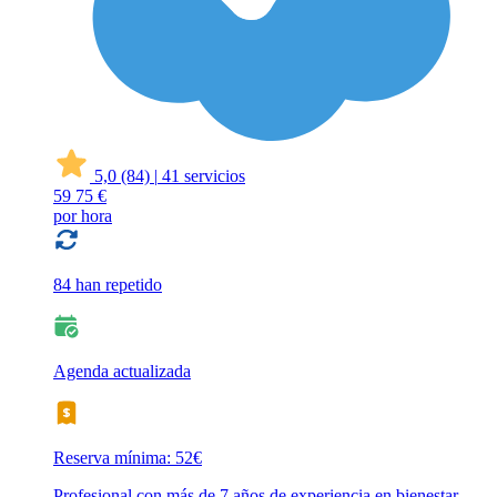
5,0
(84)
|
41 servicios
59
75 €
por hora
84 han repetido
Agenda actualizada
Reserva mínima: 52€
Profesional con más de 7 años de experiencia en bienestar