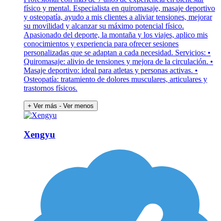
físico y mental. Especialista en quiromasaje, masaje deportivo
y osteopatía, ayudo a mis clientes a aliviar tensiones, mejorar
su movilidad y alcanzar su máximo potencial físico.
Apasionado del deporte, la montaña y los viajes, aplico mis
conocimientos y experiencia para ofrecer sesiones
personalizadas que se adaptan a cada necesidad. Servicios: •
Quiromasaje: alivio de tensiones y mejora de la circulación. •
Masaje deportivo: ideal para atletas y personas activas. •
Osteopatía: tratamiento de dolores musculares, articulares y
trastornos físicos.
+ Ver más
- Ver menos
Xengyu