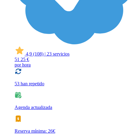
4,9
(108)
|
23 servicios
51
25 €
por hora
53 han repetido
Agenda actualizada
Reserva mínima: 26€