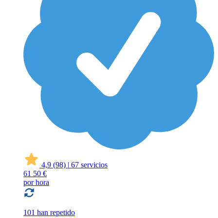
4,9
(98)
|
67 servicios
61
50 €
por hora
101 han repetido