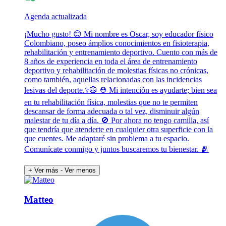
Agenda actualizada
¡Mucho gusto! 😊 Mi nombre es Oscar, soy educador físico
Colombiano, poseo ámplios conocimientos en fisioterapia,
rehabilitación y entrenamiento deportivo. Cuento con más de
8 años de experiencia en toda el área de entrenamiento
deportivo y rehabilitación de molestias físicas no crónicas,
como también, aquellas relacionadas con las incidencias
lesivas del deporte.⚕️🥼 ⛑️ Mi intención es ayudarte; bien sea
en tu rehabilitación física, molestias que no te permiten
descansar de forma adecuada o tal vez, disminuir algún
malestar de tu día a día. 🚫 Por ahora no tengo camilla, así
que tendría que atenderte en cualquier otra superficie con la
que cuentes. Me adaptaré sin problema a tu espacio.
Comunícate conmigo y juntos buscaremos tu bienestar. 🫂
+ Ver más
- Ver menos
Matteo