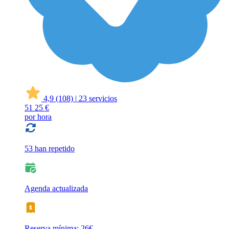
4,9
(108)
|
23 servicios
51
25 €
por hora
53 han repetido
Agenda actualizada
Reserva mínima: 26€