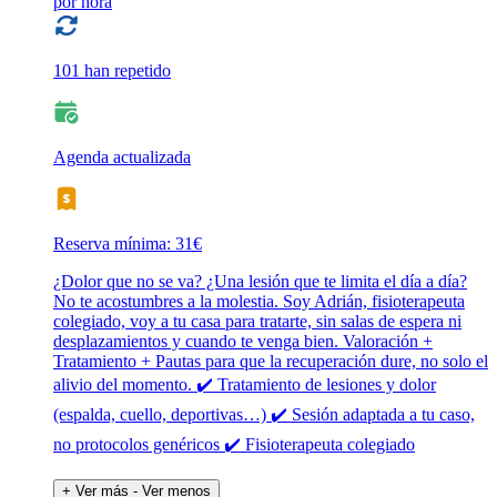
por hora
101 han repetido
Agenda actualizada
Reserva mínima: 31€
¿Dolor que no se va? ¿Una lesión que te limita el día a día?
No te acostumbres a la molestia. Soy Adrián, fisioterapeuta
colegiado, voy a tu casa para tratarte, sin salas de espera ni
desplazamientos y cuando te venga bien. Valoración +
Tratamiento + Pautas para que la recuperación dure, no solo el
alivio del momento. ✔️ Tratamiento de lesiones y dolor
(espalda, cuello, deportivas…) ✔️ Sesión adaptada a tu caso,
no protocolos genéricos ✔️ Fisioterapeuta colegiado
+ Ver más
- Ver menos