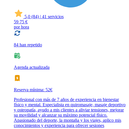
5,0
(84)
|
41 servicios
59
75 €
por hora
84 han repetido
Agenda actualizada
Reserva mínima: 52€
Profesional con más de 7 años de experiencia en bienestar
físico y mental. Especialista en quiromasaje, masaje deportivo
y osteopatía, ayudo a mis clientes a aliviar tensiones, mejorar
su movilidad y alcanzar su máximo potencial físico.
Apasionado del deporte, la montaña y los viajes, aplico mis
conocimientos y experiencia para ofrecer sesiones