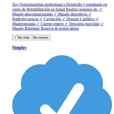
Soy Quiromasajista profesional a Domicilio y estudiante en
curso de Rehabilitación en Salud Realizo sesiones de. ✓
Masaje descontracturante ✓ Masaje deportivos ✓
Radiofrecuencia ✓ Cavitación ✓ Drenaje Linfático ✓
Maderoterapia ✓ Cuerpo entero ✓ Descarga muscular ✓
Masaje Relajante Reserva tú sesión ahora
+ Ver más
- Ver menos
Stephy