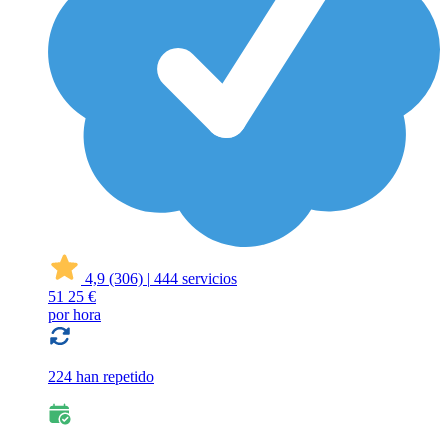
4,9
(306)
|
444 servicios
51
25 €
por hora
224 han repetido