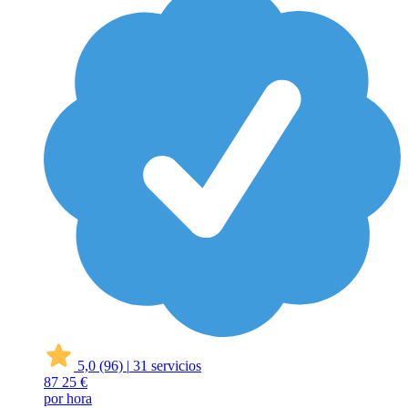
5,0
(96)
|
31 servicios
87
25 €
por hora