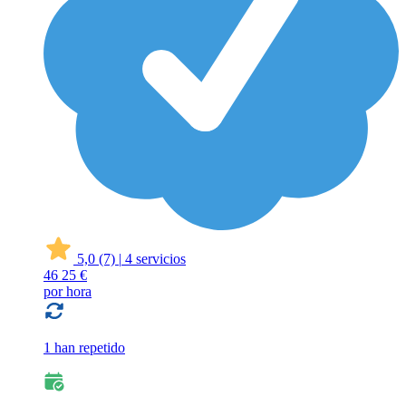
5,0
(7)
|
4 servicios
46
25 €
por hora
1 han repetido