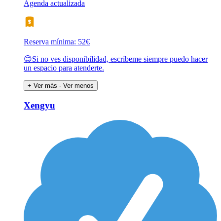
Agenda actualizada
Reserva mínima: 52€
😊Si no ves disponibilidad, escríbeme siempre puedo hacer
un espacio para atenderte.
+ Ver más
- Ver menos
Xengyu