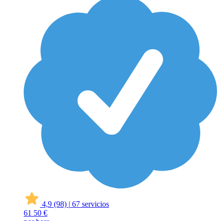
4,9
(98)
|
67 servicios
61
50 €