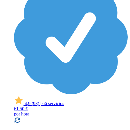
4,9
(98)
|
66 servicios
61
50 €
por hora