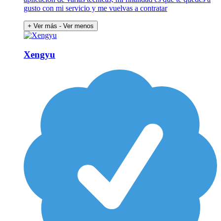
gusto con mi servicio y me vuelvas a contratar
+ Ver más
- Ver menos
Xengyu