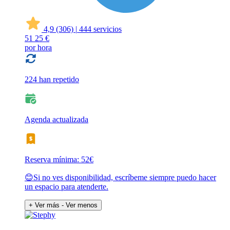
4,9
(306)
|
444 servicios
51
25 €
por hora
224 han repetido
Agenda actualizada
Reserva mínima: 52€
😊Si no ves disponibilidad, escríbeme siempre puedo hacer
un espacio para atenderte.
+ Ver más
- Ver menos