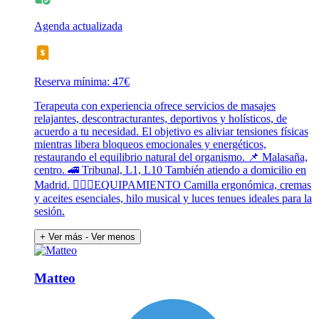
Agenda actualizada
Reserva mínima: 47€
Terapeuta con experiencia ofrece servicios de masajes
relajantes, descontracturantes, deportivos y holísticos, de
acuerdo a tu necesidad. El objetivo es aliviar tensiones físicas
mientras libera bloqueos emocionales y energéticos,
restaurando el equilibrio natural del organismo. 📌 Malasaña,
centro. 🚄 Tribunal, L1, L10 También atiendo a domicilio en
Madrid. 💆🏻‍♂️EQUIPAMIENTO Camilla ergonómica, cremas
y aceites esenciales, hilo musical y luces tenues ideales para la
sesión.
+ Ver más
- Ver menos
Matteo