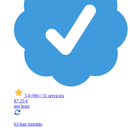
5,0
(96)
|
31 servicios
87
25 €
por hora
63 han repetido