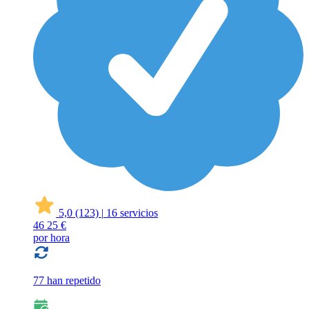
5,0
(123)
|
16 servicios
46
25 €
por hora
77 han repetido