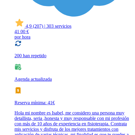
4,9
(207)
|
303 servicios
41
00 €
por hora
200 han repetido
Agenda actualizada
Reserva mínima: 41€
Hola mi nombre es Isabel, me considero una persona muy
detallista, seria ,honesta y muy responsable con mi profesión
con más de 10 años de experiencia en fisioterapia. Contrata
mis servicios y disfruta de los mejores tratamientos con
aplicación de varias técnicas, mi finalidad es que te quedes a