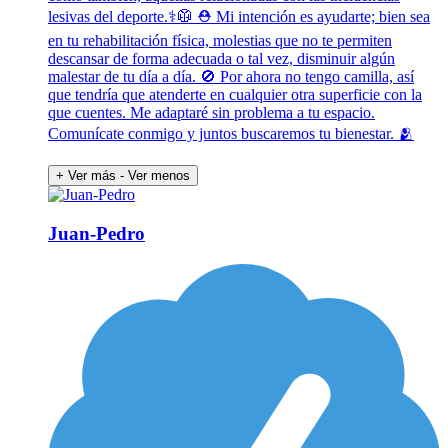
lesivas del deporte.⚕️🥼 ⛑️ Mi intención es ayudarte; bien sea
en tu rehabilitación física, molestias que no te permiten
descansar de forma adecuada o tal vez, disminuir algún
malestar de tu día a día. 🚫 Por ahora no tengo camilla, así
que tendría que atenderte en cualquier otra superficie con la
que cuentes. Me adaptaré sin problema a tu espacio.
Comunícate conmigo y juntos buscaremos tu bienestar. 🫂
+ Ver más
- Ver menos
Juan-Pedro