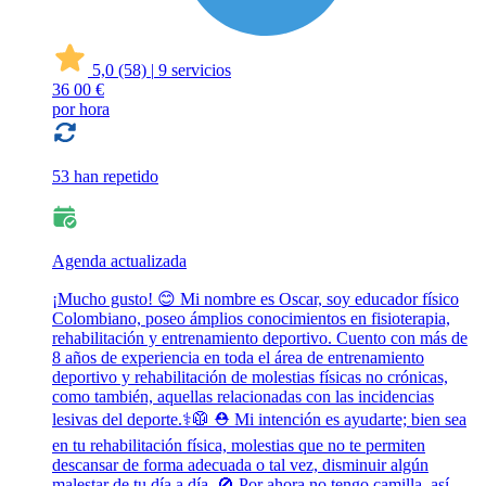
5,0
(58)
|
9 servicios
36
00 €
por hora
53 han repetido
Agenda actualizada
¡Mucho gusto! 😊 Mi nombre es Oscar, soy educador físico
Colombiano, poseo ámplios conocimientos en fisioterapia,
rehabilitación y entrenamiento deportivo. Cuento con más de
8 años de experiencia en toda el área de entrenamiento
deportivo y rehabilitación de molestias físicas no crónicas,
como también, aquellas relacionadas con las incidencias
lesivas del deporte.⚕️🥼 ⛑️ Mi intención es ayudarte; bien sea
en tu rehabilitación física, molestias que no te permiten
descansar de forma adecuada o tal vez, disminuir algún
malestar de tu día a día. 🚫 Por ahora no tengo camilla, así