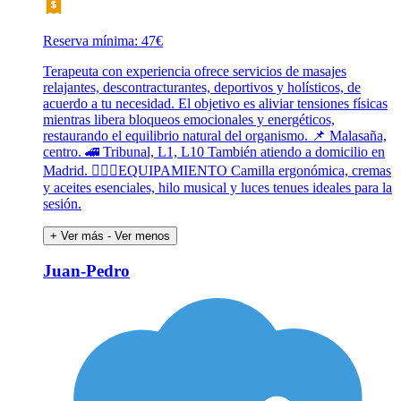
Reserva mínima: 47€
Terapeuta con experiencia ofrece servicios de masajes
relajantes, descontracturantes, deportivos y holísticos, de
acuerdo a tu necesidad. El objetivo es aliviar tensiones físicas
mientras libera bloqueos emocionales y energéticos,
restaurando el equilibrio natural del organismo. 📌 Malasaña,
centro. 🚄 Tribunal, L1, L10 También atiendo a domicilio en
Madrid. 💆🏻‍♂️EQUIPAMIENTO Camilla ergonómica, cremas
y aceites esenciales, hilo musical y luces tenues ideales para la
sesión.
+ Ver más
- Ver menos
Juan-Pedro