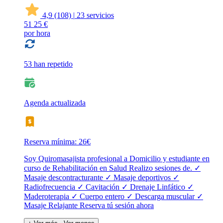
4,9
(108)
|
23 servicios
51
25 €
por hora
53 han repetido
Agenda actualizada
Reserva mínima: 26€
Soy Quiromasajista profesional a Domicilio y estudiante en
curso de Rehabilitación en Salud Realizo sesiones de. ✓
Masaje descontracturante ✓ Masaje deportivos ✓
Radiofrecuencia ✓ Cavitación ✓ Drenaje Linfático ✓
Maderoterapia ✓ Cuerpo entero ✓ Descarga muscular ✓
Masaje Relajante Reserva tú sesión ahora