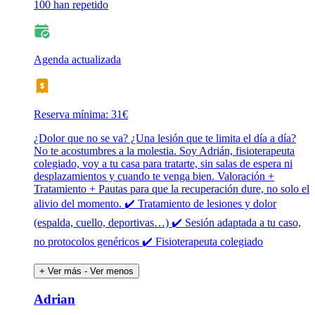
100 han repetido
Agenda actualizada
Reserva mínima: 31€
¿Dolor que no se va? ¿Una lesión que te limita el día a día?
No te acostumbres a la molestia. Soy Adrián, fisioterapeuta
colegiado, voy a tu casa para tratarte, sin salas de espera ni
desplazamientos y cuando te venga bien. Valoración +
Tratamiento + Pautas para que la recuperación dure, no solo el
alivio del momento. ✔️ Tratamiento de lesiones y dolor
(espalda, cuello, deportivas…) ✔️ Sesión adaptada a tu caso,
no protocolos genéricos ✔️ Fisioterapeuta colegiado
+ Ver más
- Ver menos
Adrian