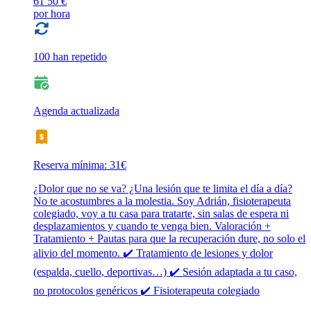
61
50 €
por hora
100 han repetido
Agenda actualizada
Reserva mínima: 31€
¿Dolor que no se va? ¿Una lesión que te limita el día a día?
No te acostumbres a la molestia. Soy Adrián, fisioterapeuta
colegiado, voy a tu casa para tratarte, sin salas de espera ni
desplazamientos y cuando te venga bien. Valoración +
Tratamiento + Pautas para que la recuperación dure, no solo el
alivio del momento. ✔️ Tratamiento de lesiones y dolor
(espalda, cuello, deportivas…) ✔️ Sesión adaptada a tu caso,
no protocolos genéricos ✔️ Fisioterapeuta colegiado