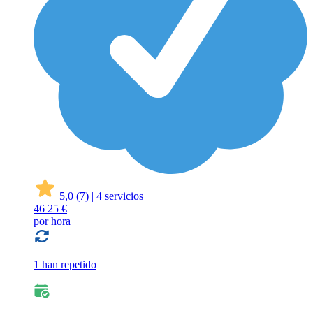
5,0
(7)
|
4 servicios
46
25 €
por hora
1 han repetido