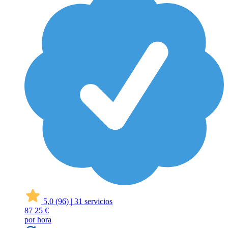
5,0
(96)
|
31 servicios
87
25 €
por hora