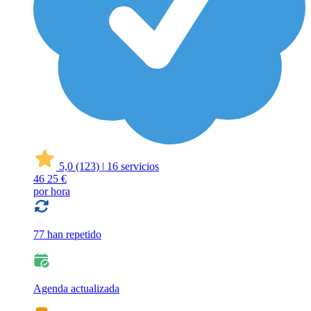
5,0
(123)
|
16 servicios
46
25 €
por hora
77 han repetido
Agenda actualizada