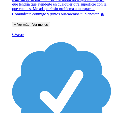
que tendría que atenderte en cualquier otra superficie con la
que cuentes. Me adaptaré sin problema a tu espacio.
Comunícate conmigo y juntos buscaremos tu bienestar. 🫂
+ Ver más
- Ver menos
Oscar