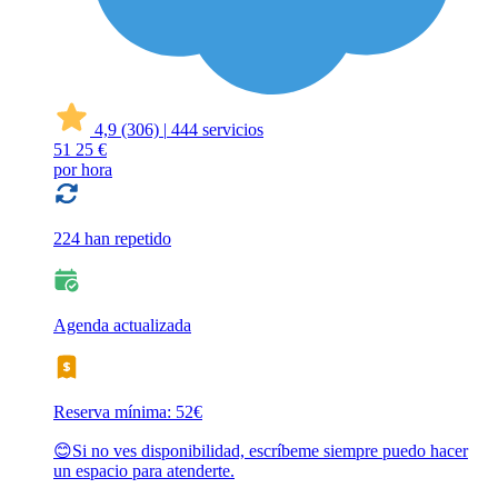
4,9
(306)
|
444 servicios
51
25 €
por hora
224 han repetido
Agenda actualizada
Reserva mínima: 52€
😊Si no ves disponibilidad, escríbeme siempre puedo hacer
un espacio para atenderte.