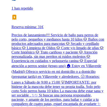
1 han repetido
Reserva mínima: 31€
Precios de lanzamiento!!! Servicio de baño para perros de
pelo corto, pequeños y medianos hasta 10 kilos 🐶 Baños con
productos adecuados para mascotas 🐶 Secado y cepillado
básico 🐶 Limpieza de Oídos 🐶 Corte y/o limado de uñas 🐶
Corte higiénico 🐶 Trato cariñoso y paciente 🐶 Atención
personalizada, sin mas perritos ni ruidos molestos 🐶
Experiencia en cuidados y peluqueria canina 🐶 Especial
atención a perros senior (tengo uno) 🏠 Estoy en Villaverde
(Madrid) Ofrezco servicio en mi domicilio o a domicilio
(preguntar tarifa) en Villaverde y alrededores. 🕝 Horarios:
Lunes a Sábado de 9:00 a 15:00 💡IMPORTANTE: por
higiene de la mascota debe tener su propia toalla. Solo pelo
corto Solo perros hasta 10 kilos La mascota debe estar sana y
ser sociable . ✨️✨️ Si buscas una persona responsable,
paciente, y amante de los perritos, para bañar y cuidar a tu
compañero de cuatro patas, estaré encantada de ayudarte ✨️