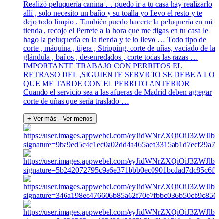
Realizó peluquería canina … puedo ir a tu casa hay realizarlo
allí , solo necesito un baño y su toalla yo llevo el resto y te
dejo todo limpio . También puedo hacerte la peluquería en mi
tienda , recojo el Perrete a la hora que me digas en tu casa le
hago la peluquería en la tienda y te lo llevo … Todo tipo de
corte , máquina , tijera , Stripping, corte de uñas, vaciado de la
glándula , baños , desenredados , corte todas las razas …
IMPORTANTE TRABAJO CON PERRITOS EL
RETRASO DEL ,SIGUIENTE SERVICIO SE DEBE A LO
QUE ME TARDE CON EL PERRITO ANTERIOR
Cuando el servicio sea a las afueras de Madrid deben agregar
corte de uñas que sería traslado …
+ Ver más
- Ver menos