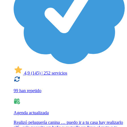
4,9
(145)
|
252 servicios
99 han repetido
Agenda actualizada
Realizó peluquería canina … puedo ir a tu casa hay realizarlo