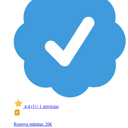
4,4
(1)
|
1 servicios
Reserva mínima: 26€