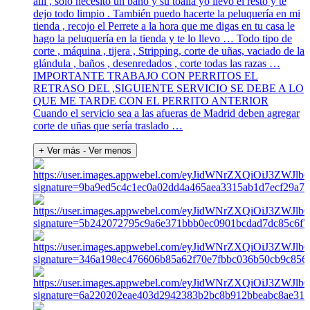
allí , solo necesito un baño y su toalla yo llevo el resto y te
dejo todo limpio . También puedo hacerte la peluquería en mi
tienda , recojo el Perrete a la hora que me digas en tu casa le
hago la peluquería en la tienda y te lo llevo … Todo tipo de
corte , máquina , tijera , Stripping, corte de uñas, vaciado de la
glándula , baños , desenredados , corte todas las razas …
IMPORTANTE TRABAJO CON PERRITOS EL
RETRASO DEL ,SIGUIENTE SERVICIO SE DEBE A LO
QUE ME TARDE CON EL PERRITO ANTERIOR
Cuando el servicio sea a las afueras de Madrid deben agregar
corte de uñas que sería traslado …
+ Ver más
- Ver menos