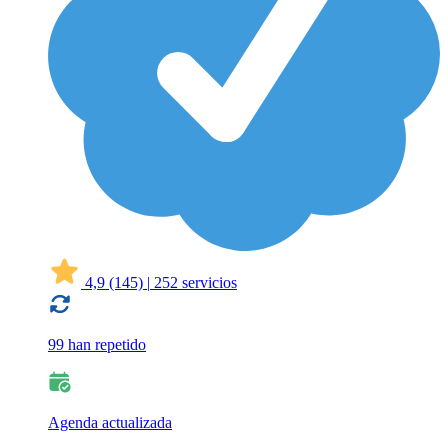
4,9
(145)
|
252 servicios
99 han repetido
Agenda actualizada