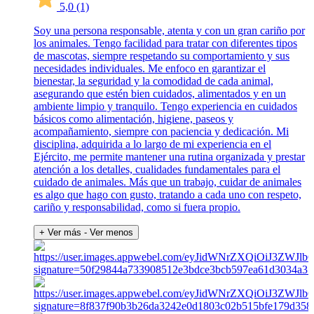
5,0
(1)
Soy una persona responsable, atenta y con un gran cariño por
los animales. Tengo facilidad para tratar con diferentes tipos
de mascotas, siempre respetando su comportamiento y sus
necesidades individuales. Me enfoco en garantizar el
bienestar, la seguridad y la comodidad de cada animal,
asegurando que estén bien cuidados, alimentados y en un
ambiente limpio y tranquilo. Tengo experiencia en cuidados
básicos como alimentación, higiene, paseos y
acompañamiento, siempre con paciencia y dedicación. Mi
disciplina, adquirida a lo largo de mi experiencia en el
Ejército, me permite mantener una rutina organizada y prestar
atención a los detalles, cualidades fundamentales para el
cuidado de animales. Más que un trabajo, cuidar de animales
es algo que hago con gusto, tratando a cada uno con respeto,
cariño y responsabilidad, como si fuera propio.
+ Ver más
- Ver menos