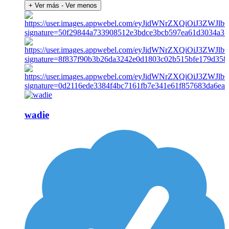
+ Ver más
- Ver menos
wadie