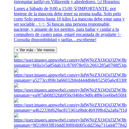
(preguntar tarifa) en Villaverde y alrededores. 🕝 Horarios:
Lunes a Sábado de 9:00 a 15:00 💡IMPORTANTE: por
higiene de la mascota debe tener su propia toalla. Solo pelo
corto Solo perros hasta 10 kilos La mascota debe estar sana y
ser sociable . ✨️✨️ Si buscas una persona responsable,
paciente, y amante de los perritos, para bañar y cuidar a tu
compañero de cuatro patas, estaré encantada de ayudarte ✨️
Consulta disponibilidad y tarifas....escribeme!
+ Ver más
- Ver menos