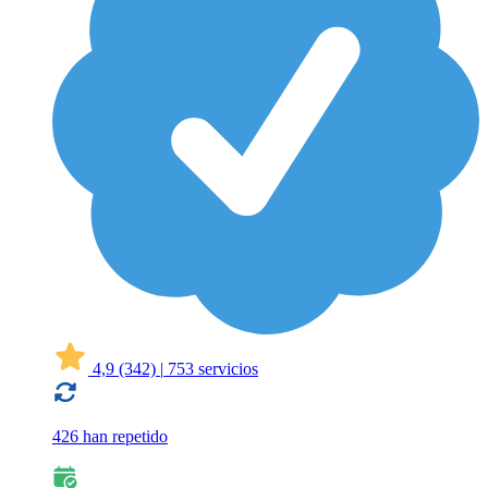
4,9
(342)
|
753 servicios
426 han repetido