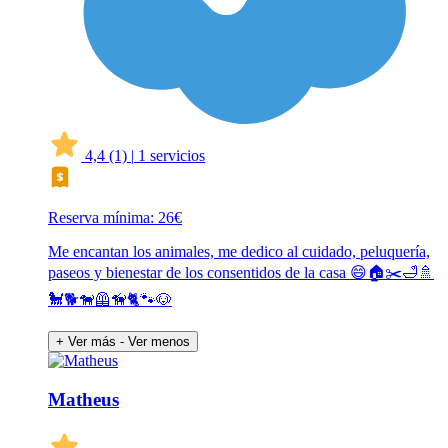
4,4
(1)
|
1 servicios
Reserva mínima: 26€
Me encantan los animales, me dedico al cuidado, peluquería,
paseos y bienestar de los consentidos de la casa 😄🏠✂️🛁🚿
🐩🐕🐕‍🦺🦮🐈🐾🐶
+ Ver más
- Ver menos
Matheus