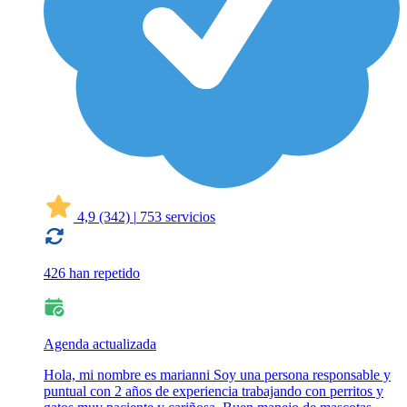
4,9
(342)
|
753 servicios
426 han repetido
Agenda actualizada
Hola, mi nombre es marianni Soy una persona responsable y
puntual con 2 años de experiencia trabajando con perritos y