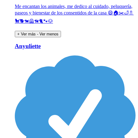
Me encantan los animales, me dedico al cuidado, peluquería,
paseos y bienestar de los consentidos de la casa 😄🏠✂️🛁🚿
🐩🐕🐕‍🦺🦮🐈🐾🐶
+ Ver más
- Ver menos
Anyuliette