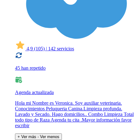
4,9
(105)
|
142 servicios
45 han repetido
Agenda actualizada
Hola mi Nombre es Veronica. Soy auxiliar veterinaria.
Conocimientos Peluqueria Canina.Limpieza profunda.
Lavado y Secado. Hago domicilios.. Combo Limpieza Total
todo tipo de Raza Agenda tu cita .Mayor información favor
escribir
+ Ver más
- Ver menos