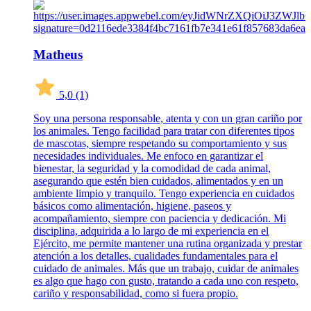
Matheus
5,0
(1)
Soy una persona responsable, atenta y con un gran cariño por
los animales. Tengo facilidad para tratar con diferentes tipos
de mascotas, siempre respetando su comportamiento y sus
necesidades individuales. Me enfoco en garantizar el
bienestar, la seguridad y la comodidad de cada animal,
asegurando que estén bien cuidados, alimentados y en un
ambiente limpio y tranquilo. Tengo experiencia en cuidados
básicos como alimentación, higiene, paseos y
acompañamiento, siempre con paciencia y dedicación. Mi
disciplina, adquirida a lo largo de mi experiencia en el
Ejército, me permite mantener una rutina organizada y prestar
atención a los detalles, cualidades fundamentales para el
cuidado de animales. Más que un trabajo, cuidar de animales
es algo que hago con gusto, tratando a cada uno con respeto,
cariño y responsabilidad, como si fuera propio.