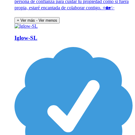
persona de confianza para cuidar tu propiedad como si fuera
propia, estaré encantada de colaborar contigo. ⭐️🏡✨
+ Ver más
- Ver menos
Iglow-SL