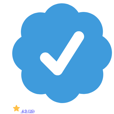
4,9
(16)