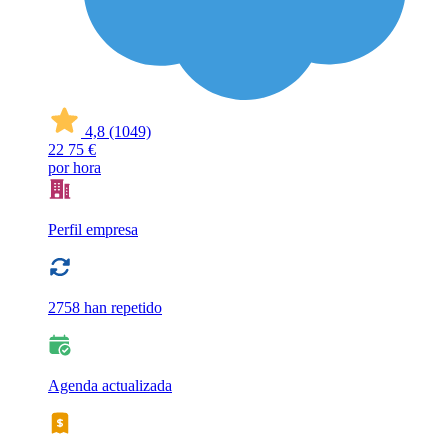
4,8
(1049)
22
75 €
por hora
Perfil empresa
2758 han repetido
Agenda actualizada