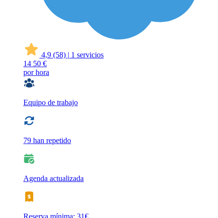
4,9
(58)
|
1 servicios
14
50 €
por hora
Equipo de trabajo
79 han repetido
Agenda actualizada
Reserva mínima: 31€