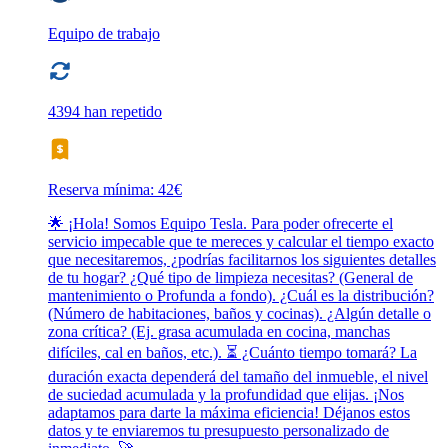
Equipo de trabajo
4394 han repetido
Reserva mínima: 42€
🌟 ¡Hola! Somos Equipo Tesla. Para poder ofrecerte el
servicio impecable que te mereces y calcular el tiempo exacto
que necesitaremos, ¿podrías facilitarnos los siguientes detalles
de tu hogar? ¿Qué tipo de limpieza necesitas? (General de
mantenimiento o Profunda a fondo). ¿Cuál es la distribución?
(Número de habitaciones, baños y cocinas). ¿Algún detalle o
zona crítica? (Ej. grasa acumulada en cocina, manchas
difíciles, cal en baños, etc.). ⏳ ¿Cuánto tiempo tomará? La
duración exacta dependerá del tamaño del inmueble, el nivel
de suciedad acumulada y la profundidad que elijas. ¡Nos
adaptamos para darte la máxima eficiencia! Déjanos estos
datos y te enviaremos tu presupuesto personalizado de