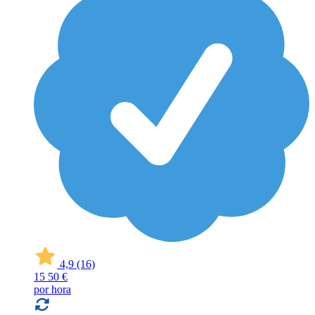
4,9
(16)
15
50 €
por hora