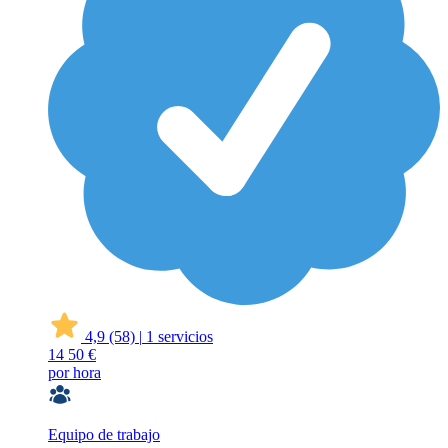
4,9
(58)
|
1 servicios
14
50 €
por hora
Equipo de trabajo