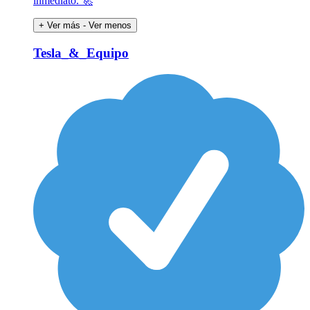
inmediato. 🚀
+ Ver más
- Ver menos
Tesla_&_Equipo