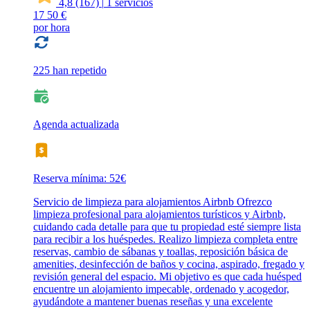
4,8
(167)
|
1 servicios
17
50 €
por hora
225 han repetido
Agenda actualizada
Reserva mínima: 52€
Servicio de limpieza para alojamientos Airbnb Ofrezco
limpieza profesional para alojamientos turísticos y Airbnb,
cuidando cada detalle para que tu propiedad esté siempre lista
para recibir a los huéspedes. Realizo limpieza completa entre
reservas, cambio de sábanas y toallas, reposición básica de
amenities, desinfección de baños y cocina, aspirado, fregado y
revisión general del espacio. Mi objetivo es que cada huésped
encuentre un alojamiento impecable, ordenado y acogedor,
ayudándote a mantener buenas reseñas y una excelente