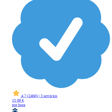
4,7
(2460)
|
3 servicios
15
00 €
por hora