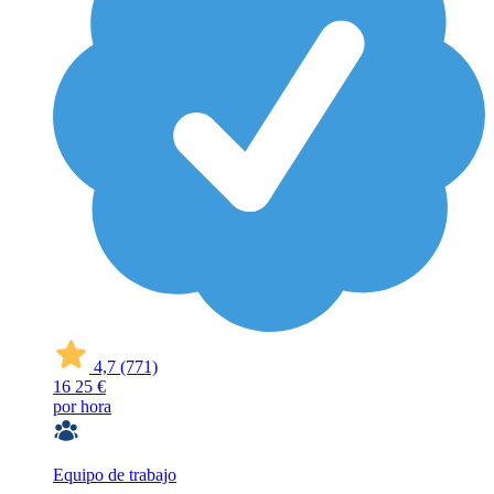
4,7
(771)
16
25 €
por hora
Equipo de trabajo