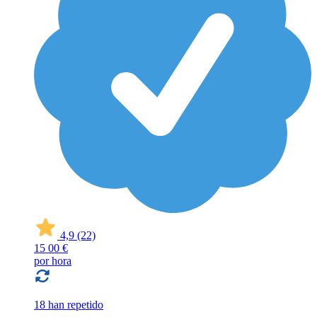
4,9
(22)
15
00 €
por hora
18 han repetido