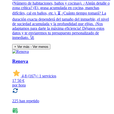
(Número de habitaciones, baños y cocinas). ¿Algún detalle o
zona crítica? (Ej. grasa acumulada en cocina, manchas
difíciles, cal en baños, etc.). ⏳ ¿Cuánto tiempo tomará? La
duración exacta dependerá del tamaño del inmueble, el nivel
de suciedad acumulada y la profundidad que elijas. ¡Nos
adaptamos para darte la máxima eficiencia! Déjanos estos
datos y te enviaremos tu presupuesto personalizado de
inmediato. 🚀
+ Ver más
- Ver menos
Renova
4,8
(167)
|
1 servicios
17
50 €
por hora
225 han repetido