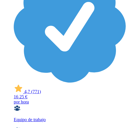
4,7
(771)
16
25 €
por hora
Equipo de trabajo