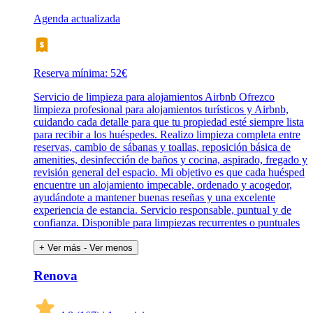
Agenda actualizada
Reserva mínima: 52€
Servicio de limpieza para alojamientos Airbnb Ofrezco
limpieza profesional para alojamientos turísticos y Airbnb,
cuidando cada detalle para que tu propiedad esté siempre lista
para recibir a los huéspedes. Realizo limpieza completa entre
reservas, cambio de sábanas y toallas, reposición básica de
amenities, desinfección de baños y cocina, aspirado, fregado y
revisión general del espacio. Mi objetivo es que cada huésped
encuentre un alojamiento impecable, ordenado y acogedor,
ayudándote a mantener buenas reseñas y una excelente
experiencia de estancia. Servicio responsable, puntual y de
confianza. Disponible para limpiezas recurrentes o puntuales
+ Ver más
- Ver menos
Renova