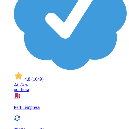
4,8
(1049)
22
75 €
por hora
Perfil empresa