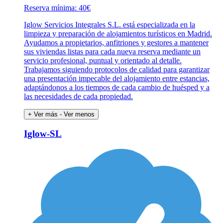
Reserva mínima: 40€
Iglow Servicios Integrales S.L. está especializada en la
limpieza y preparación de alojamientos turísticos en Madrid.
Ayudamos a propietarios, anfitriones y gestores a mantener
sus viviendas listas para cada nueva reserva mediante un
servicio profesional, puntual y orientado al detalle.
Trabajamos siguiendo protocolos de calidad para garantizar
una presentación impecable del alojamiento entre estancias,
adaptándonos a los tiempos de cada cambio de huésped y a
las necesidades de cada propiedad.
+ Ver más
- Ver menos
Iglow-SL