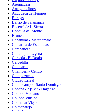
Arganzuela
Arroyomolinos
Azuqueca de Henares
Barajas
Barrio de Salamanca
Becerril de la Sierra
Boadilla del Monte
Brunete
Cabanillas - Marchamalo
Camarma de Esteruelas
Carabanchel
Carranque - Ugena
Cerceda - El Boalo
Cercedilla
Chamartín
Chamberí y Centro
Ciempozuelos
Ciudad Lineal
Ciudalcampo - Santo Domingo
Cobeña - Ajalvir - Daganzo
Collado Mediano
Collado Villalba
Colmenar Viejo
Colmenarejo