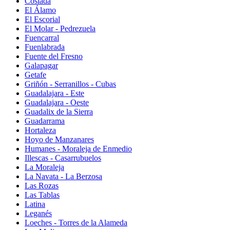
Coslada
El Álamo
El Escorial
El Molar - Pedrezuela
Fuencarral
Fuenlabrada
Fuente del Fresno
Galapagar
Getafe
Griñón - Serranillos - Cubas
Guadalajara - Este
Guadalajara - Oeste
Guadalix de la Sierra
Guadarrama
Hortaleza
Hoyo de Manzanares
Humanes - Moraleja de Enmedio
Illescas - Casarrubuelos
La Moraleja
La Navata - La Berzosa
Las Rozas
Las Tablas
Latina
Leganés
Loeches - Torres de la Alameda