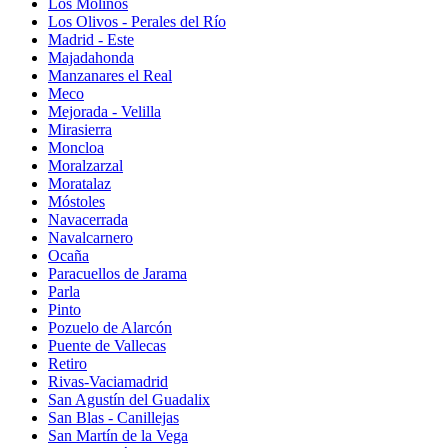
Los Molinos
Los Olivos - Perales del Río
Madrid - Este
Majadahonda
Manzanares el Real
Meco
Mejorada - Velilla
Mirasierra
Moncloa
Moralzarzal
Moratalaz
Móstoles
Navacerrada
Navalcarnero
Ocaña
Paracuellos de Jarama
Parla
Pinto
Pozuelo de Alarcón
Puente de Vallecas
Retiro
Rivas-Vaciamadrid
San Agustín del Guadalix
San Blas - Canillejas
San Martín de la Vega