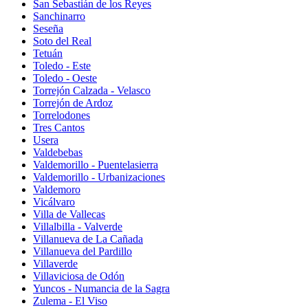
San Sebastián de los Reyes
Sanchinarro
Seseña
Soto del Real
Tetuán
Toledo - Este
Toledo - Oeste
Torrejón Calzada - Velasco
Torrejón de Ardoz
Torrelodones
Tres Cantos
Usera
Valdebebas
Valdemorillo - Puentelasierra
Valdemorillo - Urbanizaciones
Valdemoro
Vicálvaro
Villa de Vallecas
Villalbilla - Valverde
Villanueva de La Cañada
Villanueva del Pardillo
Villaverde
Villaviciosa de Odón
Yuncos - Numancia de la Sagra
Zulema - El Viso