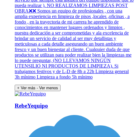
pueda realizar ). NO REALIZAMOS LIMPIEZAS POST
OBRA❌️❌️ Somos un equipo de profesionales , con una
amplia experiencia en limpieza de pisos ,locales ,oficinas , a
fondo , en la trayectoria de mi carrera he aprendido de
conocimientos en mantener lugares ordenados y limpios ,
nuestra dedicación a ser comprometidas y ala excelencia de
brindar un servicio de calidad al ser muy detallistas y
meticulosas a cada detalle asegurando un buen ambiente
fresco y un buen bienestar al cliente. Cualquier duda de que
productos se utilizan para poder realizar bien la limpiezas me
lo puede preguntar, (NO LLEVAMOS NINGÚN
UTENSILIO NI PRODUCTOS DE LIMPIEZA). Si
trabajamos festivos y de L-D de 8h a 22h Limpieza general
3h mínimo Limpieza a fondo 5h mínimo
+ Ver más
- Ver menos
RebeYequipo