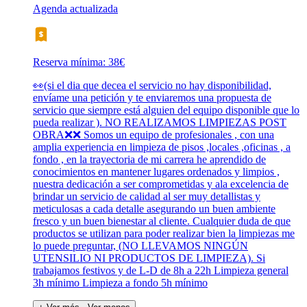
Agenda actualizada
Reserva mínima: 38€
👀(si el dia que decea el servicio no hay disponibilidad,
envíame una petición y te enviaremos una propuesta de
servicio que siempre está alguien del equipo disponible que lo
pueda realizar ). NO REALIZAMOS LIMPIEZAS POST
OBRA❌️❌️ Somos un equipo de profesionales , con una
amplia experiencia en limpieza de pisos ,locales ,oficinas , a
fondo , en la trayectoria de mi carrera he aprendido de
conocimientos en mantener lugares ordenados y limpios ,
nuestra dedicación a ser comprometidas y ala excelencia de
brindar un servicio de calidad al ser muy detallistas y
meticulosas a cada detalle asegurando un buen ambiente
fresco y un buen bienestar al cliente. Cualquier duda de que
productos se utilizan para poder realizar bien la limpiezas me
lo puede preguntar, (NO LLEVAMOS NINGÚN
UTENSILIO NI PRODUCTOS DE LIMPIEZA). Si
trabajamos festivos y de L-D de 8h a 22h Limpieza general
3h mínimo Limpieza a fondo 5h mínimo