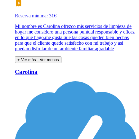
Reserva mínima: 31€
Mi nombre es Carolina ofrezco mis servicios de limpieza de
hogar me considero una persona puntual responsable y eficaz
en lo que hago.me gusta que las cosas queden bien hechas
para que el cliente quede satisfecho con mi trabajo y así
puedan disfrutar de un ambiente familiar agradable
+ Ver más
- Ver menos
Carolina