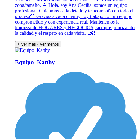
zona/tamaño. 🔷 Hola, soy Ana Cecilia, somos un equipo
profesional. Cuidamos cada detalle y te acompaño en todo el
proceso💚 Gracias a cada cliente, hoy trabajo con un equipo
comprometido y con experiencia real. Mantenemos la
limpieza de HOGARES y NEGOCIOS, siempre priorizando
la calidad y el respeto en cada visita. 🤝🏻
+ Ver más
- Ver menos
Equipo_Katthy