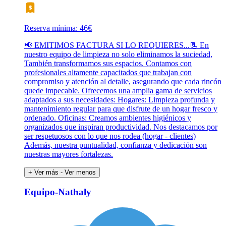
Reserva mínima: 46€
📢 EMITIMOS FACTURA SI LO REQUIERES...📃 En
nuestro equipo de limpieza no solo eliminamos la suciedad,
También transformamos sus espacios. Contamos con
profesionales altamente capacitados que trabajan con
compromiso y atención al detalle, asegurando que cada rincón
quede impecable. Ofrecemos una amplia gama de servicios
adaptados a sus necesidades: Hogares: Limpieza profunda y
mantenimiento regular para que disfrute de un hogar fresco y
ordenado. Oficinas: Creamos ambientes higiénicos y
organizados que inspiran productividad. Nos destacamos por
ser respetuosos con lo que nos rodea (hogar - clientes)
Además, nuestra puntualidad, confianza y dedicación son
nuestras mayores fortalezas.
+ Ver más
- Ver menos
Equipo-Nathaly