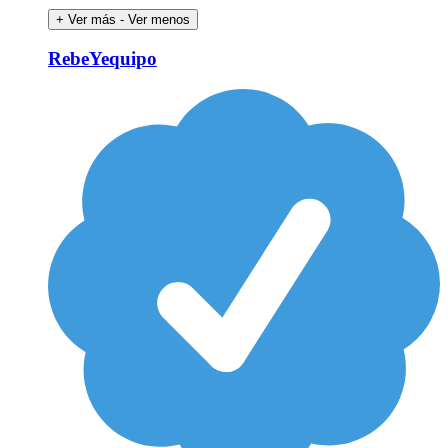
+ Ver más
- Ver menos
RebeYequipo