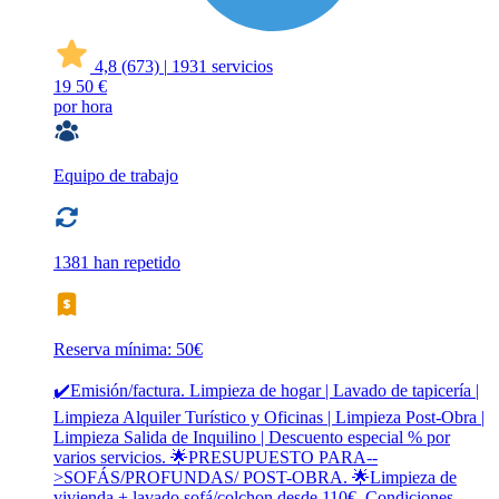
4,8
(673)
|
1931 servicios
19
50 €
por hora
Equipo de trabajo
1381 han repetido
Reserva mínima: 50€
✔️Emisión/factura. Limpieza de hogar | Lavado de tapicería |
Limpieza Alquiler Turístico y Oficinas | Limpieza Post-Obra |
Limpieza Salida de Inquilino | Descuento especial % por
varios servicios. 🌟PRESUPUESTO PARA--
>SOFÁS/PROFUNDAS/ POST-OBRA. 🌟Limpieza de
vivienda + lavado sofá/colchon desde 110€. Condiciones