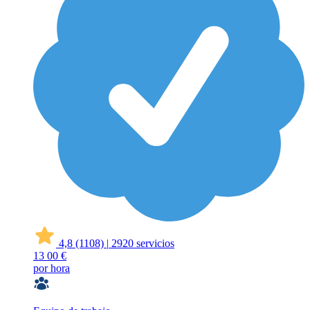
4,8
(1108)
|
2920 servicios
13
00 €
por hora