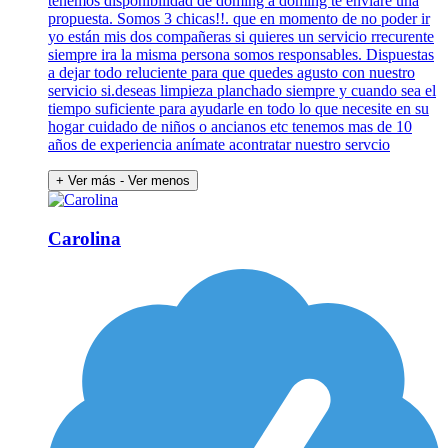
tenemos disponibilidad de doming a doming te enviaré una
propuesta. Somos 3 chicas!!. que en momento de no poder ir
yo están mis dos compañeras si quieres un servicio rrecurente
siempre ira la misma persona somos responsables. Dispuestas
a dejar todo reluciente para que quedes agusto con nuestro
servicio si.deseas limpieza planchado siempre y cuando sea el
tiempo suficiente para ayudarle en todo lo que necesite en su
hogar cuidado de niños o ancianos etc tenemos mas de 10
años de experiencia anímate acontratar nuestro servcio
+ Ver más
- Ver menos
Carolina