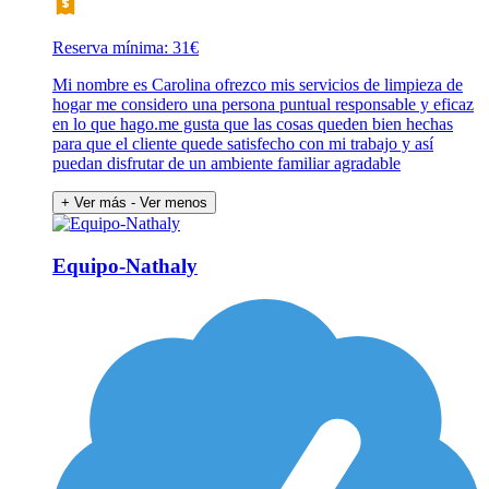
Reserva mínima: 31€
Mi nombre es Carolina ofrezco mis servicios de limpieza de
hogar me considero una persona puntual responsable y eficaz
en lo que hago.me gusta que las cosas queden bien hechas
para que el cliente quede satisfecho con mi trabajo y así
puedan disfrutar de un ambiente familiar agradable
+ Ver más
- Ver menos
Equipo-Nathaly