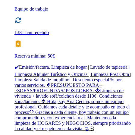
Equipo de trabajo
1381 han repetido
Reserva mínima: 50€
✔️Emisión/factura. Limpieza de hogar | Lavado de tapicería |
Limpieza Alquiler Turístico y Oficinas | Limpieza Post-Obra |
Limpieza Salida de Inquilino | Descuento especial % por
varios servicios. 🌟PRESUPUESTO PARA--
>SOFÁS/PROFUNDAS/ POST-OBRA. 🌟Limpieza de
vivienda + lavado sofá/colchon desde 110€. Condiciones
zona/tamaño. 🔷 Hola, soy Ana Cecilia, somos un equipo
profesional. Cuidamos cada detalle y te acompaño en todo el
proceso💚 Gracias a cada cliente, hoy trabajo con un equipo
comprometido y con experiencia real. Mantenemos la
limpieza de HOGARES y NEGOCIOS, siempre priorizando
la calidad y el respeto en cada visita. 🤝🏻