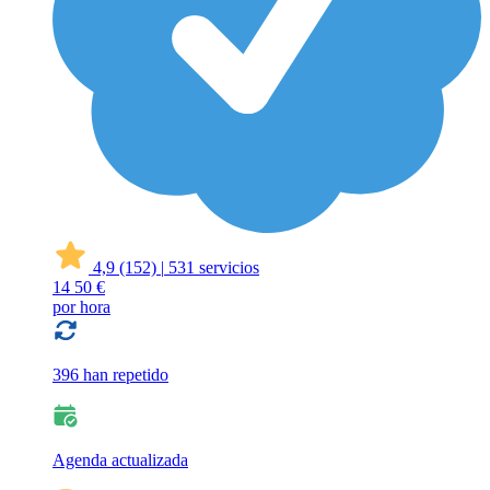
4,9
(152)
|
531 servicios
14
50 €
por hora
396 han repetido
Agenda actualizada