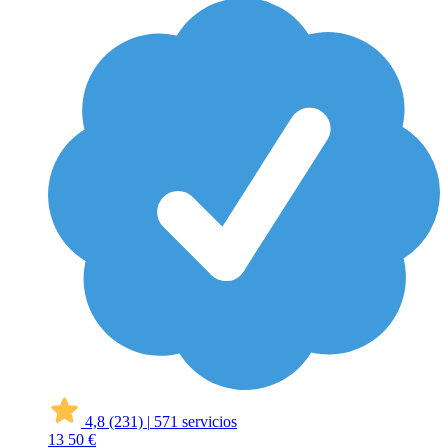
4,8
(231)
|
571 servicios
13
50 €