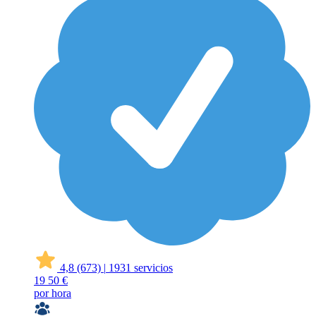
4,8
(673)
|
1931 servicios
19
50 €
por hora