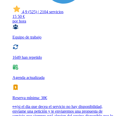
4,9
(525)
|
2104 servicios
15
50 €
por hora
Equipo de trabajo
1649 han repetido
Agenda actualizada
Reserva mínima: 38€
👀(si el dia que decea el servicio no hay disponibilidad,
envíame una petición y te enviaremos una propuesta de
servicio que siempre está alguien del equipo disponible que lo