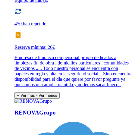
Equipo de trabajo
450 han repetido
Reserva mínima: 26€
Empresa de limpieza con personal propio dedicados a
limpiezas fin de obra , domicilios particulares , comunidades
de vecinos ..... Todo nuestro personal se encuentra con
papeles en regla y alta en la seguridad social. . Sino encuentra
disponibilidad para el día que quiere por favor pregunte ya
que somos una amplia plantilla y podemos sacar hueco .
+ Ver más
- Ver menos
RENOVAGrupo