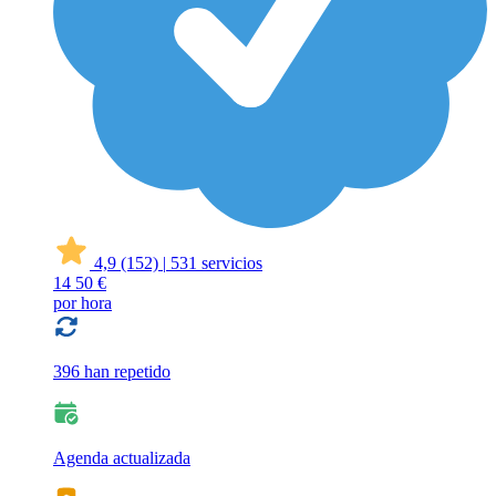
4,9
(152)
|
531 servicios
14
50 €
por hora
396 han repetido
Agenda actualizada