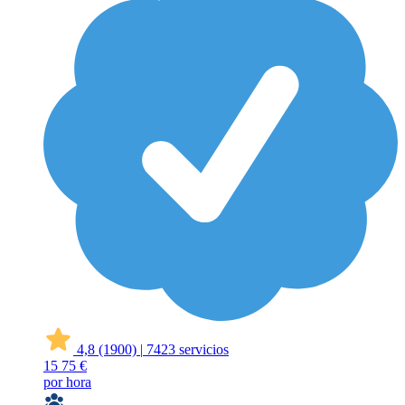
4,8
(1900)
|
7423 servicios
15
75 €
por hora