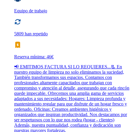
Equipo de trabajo
5809 han repetido
Reserva mínima: 46€
📢 EMITIMOS FACTURA SI LO REQUIERES...📃 En
nuestro equipo de limpieza no solo eliminamos la suciedad,
También transformamos sus espacios. Contamos con
profesionales altamente capacitados que trabajan con
compromiso y atención al detalle, asegurando que cada rincón
quede impecable. Ofrecemos una amplia gama de servicios
adaptados a sus necesidades: Hogares: Limpieza profunda y
mantenimiento regular para que disfrute de un hogar fresco y
ordenado. Oficinas: Creamos ambientes higiénicos y
organizados que inspiran productividad. Nos destacamos por
ser respetuosos con lo que nos rodea (hogar - clientes)
Además, nuestra puntualidad, confianza y dedicación son
nuestras mayores fortalezas.