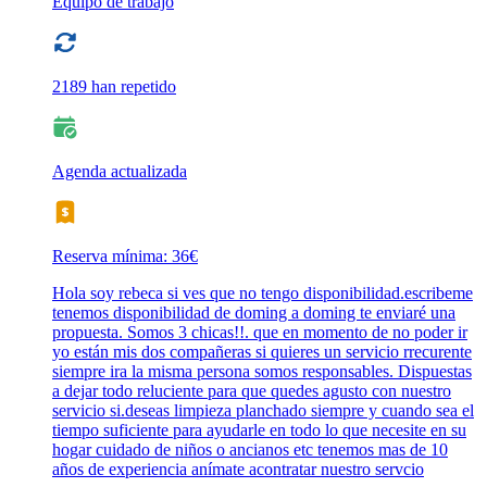
Equipo de trabajo
2189 han repetido
Agenda actualizada
Reserva mínima: 36€
Hola soy rebeca si ves que no tengo disponibilidad.escribeme
tenemos disponibilidad de doming a doming te enviaré una
propuesta. Somos 3 chicas!!. que en momento de no poder ir
yo están mis dos compañeras si quieres un servicio rrecurente
siempre ira la misma persona somos responsables. Dispuestas
a dejar todo reluciente para que quedes agusto con nuestro
servicio si.deseas limpieza planchado siempre y cuando sea el
tiempo suficiente para ayudarle en todo lo que necesite en su
hogar cuidado de niños o ancianos etc tenemos mas de 10
años de experiencia anímate acontratar nuestro servcio