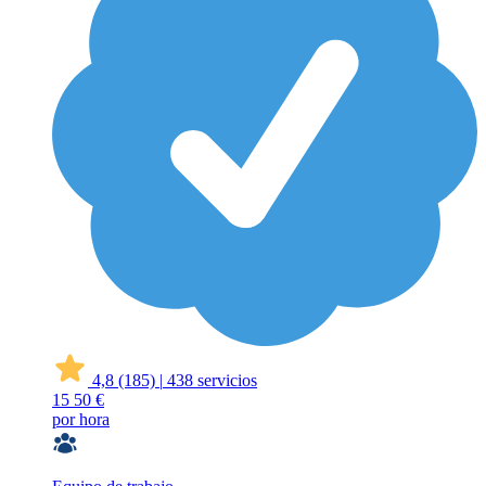
4,8
(185)
|
438 servicios
15
50 €
por hora