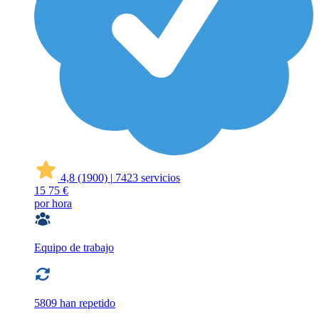
4,8
(1900)
|
7423 servicios
15
75 €
por hora
Equipo de trabajo
5809 han repetido