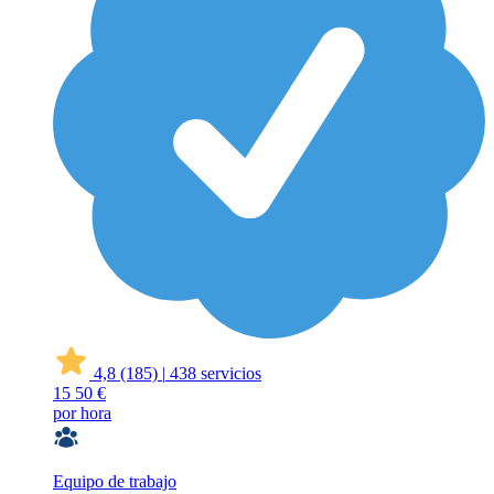
4,8
(185)
|
438 servicios
15
50 €
por hora
Equipo de trabajo