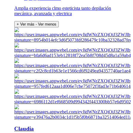
Amplia experiencia clmo esteticista tanto depilación
mecánica, avanzada y electrica
+ Ver más
- Ver menos
Claudia