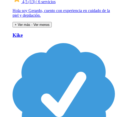
4,5
(13)
|
6 servicios
Hola soy Gerardo, cuento con experiencia en cuidado de la
piel y depilación.
+ Ver más
- Ver menos
Kike