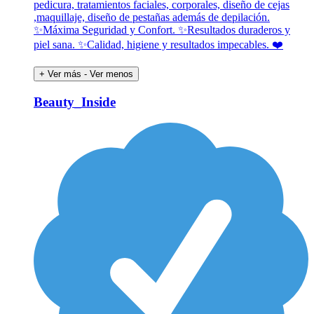
pedicura, tratamientos faciales, corporales, diseño de cejas
,maquillaje, diseño de pestañas además de depilación.
✨️Máxima Seguridad y Confort. ✨️Resultados duraderos y
piel sana. ✨️Calidad, higiene y resultados impecables. ❤️
+ Ver más
- Ver menos
Beauty_Inside