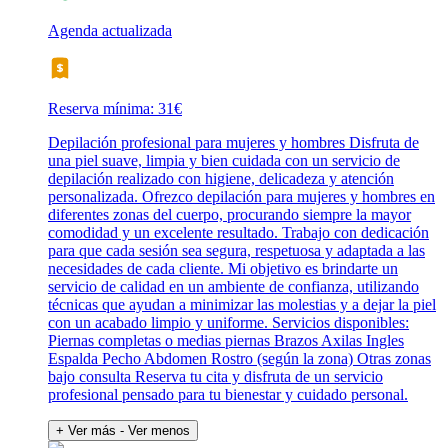
Agenda actualizada
Reserva mínima: 31€
Depilación profesional para mujeres y hombres Disfruta de
una piel suave, limpia y bien cuidada con un servicio de
depilación realizado con higiene, delicadeza y atención
personalizada. Ofrezco depilación para mujeres y hombres en
diferentes zonas del cuerpo, procurando siempre la mayor
comodidad y un excelente resultado. Trabajo con dedicación
para que cada sesión sea segura, respetuosa y adaptada a las
necesidades de cada cliente. Mi objetivo es brindarte un
servicio de calidad en un ambiente de confianza, utilizando
técnicas que ayudan a minimizar las molestias y a dejar la piel
con un acabado limpio y uniforme. Servicios disponibles:
Piernas completas o medias piernas Brazos Axilas Ingles
Espalda Pecho Abdomen Rostro (según la zona) Otras zonas
bajo consulta Reserva tu cita y disfruta de un servicio
profesional pensado para tu bienestar y cuidado personal.
+ Ver más
- Ver menos