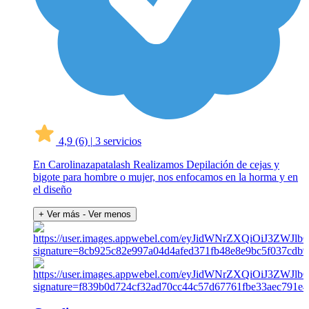
4,9
(6)
|
3 servicios
En Carolinazapatalash Realizamos Depilación de cejas y
bigote para hombre o mujer, nos enfocamos en la horma y en
el diseño
+ Ver más
- Ver menos