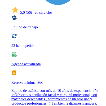
5,0
(56)
|
26 servicios
Equipo de trabajo
23 han repetido
Agenda actualizada
Reserva mínima: 36€
Equipo de estética con más de 10 años de experiencia 💅✨
✨️Ofrecemos depilación facial y corporal profesional, con
materiales desechables , herramientas de un solo uso y
productos profesionales. ✨️También realizamos manicura,