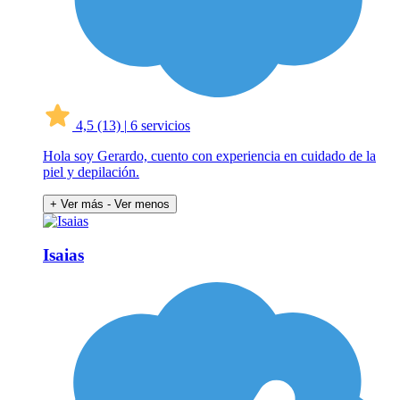
4,5
(13)
|
6 servicios
Hola soy Gerardo, cuento con experiencia en cuidado de la
piel y depilación.
+ Ver más
- Ver menos
Isaias