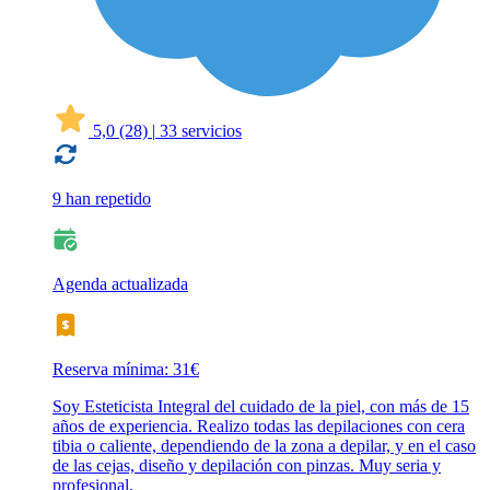
5,0
(28)
|
33 servicios
9 han repetido
Agenda actualizada
Reserva mínima: 31€
Soy Esteticista Integral del cuidado de la piel, con más de 15
años de experiencia. Realizo todas las depilaciones con cera
tibia o caliente, dependiendo de la zona a depilar, y en el caso
de las cejas, diseño y depilación con pinzas. Muy seria y
profesional.