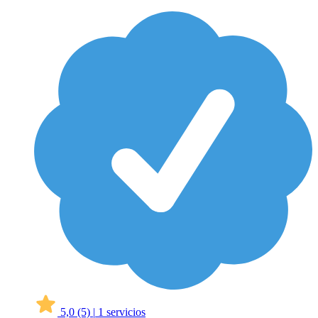
5,0
(5)
|
1 servicios