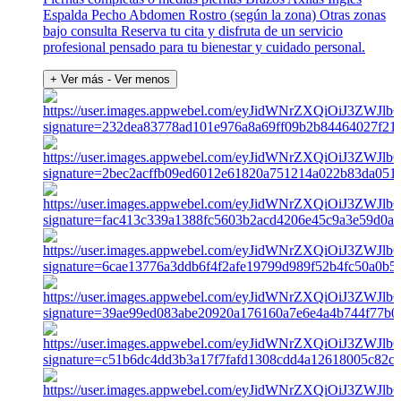
Espalda Pecho Abdomen Rostro (según la zona) Otras zonas
bajo consulta Reserva tu cita y disfruta de un servicio
profesional pensado para tu bienestar y cuidado personal.
+ Ver más
- Ver menos