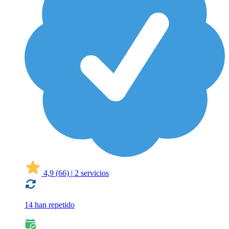
4,9
(66)
|
2 servicios
14 han repetido