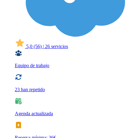
5,0
(56)
|
26 servicios
Equipo de trabajo
23 han repetido
Agenda actualizada
Reserva mínima: 36€