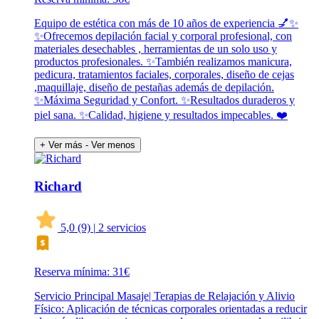
Equipo de estética con más de 10 años de experiencia 💅✨
✨️Ofrecemos depilación facial y corporal profesional, con
materiales desechables , herramientas de un solo uso y
productos profesionales. ✨️También realizamos manicura,
pedicura, tratamientos faciales, corporales, diseño de cejas
,maquillaje, diseño de pestañas además de depilación.
✨️Máxima Seguridad y Confort. ✨️Resultados duraderos y
piel sana. ✨️Calidad, higiene y resultados impecables. ❤️
+ Ver más
- Ver menos
Richard
5,0
(9)
|
2 servicios
Reserva mínima: 31€
Servicio Principal Masaje| Terapias de Relajación y Alivio
Físico: Aplicación de técnicas corporales orientadas a reducir