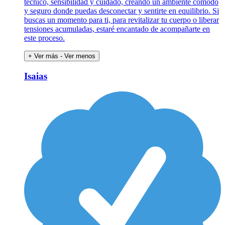
técnico, sensibilidad y cuidado, creando un ambiente cómodo
y seguro donde puedas desconectar y sentirte en equilibrio. Si
buscas un momento para ti, para revitalizar tu cuerpo o liberar
tensiones acumuladas, estaré encantado de acompañarte en
este proceso.
+ Ver más
- Ver menos
Isaias