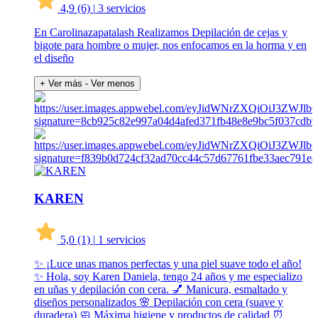
4,9
(6)
|
3 servicios
En Carolinazapatalash Realizamos Depilación de cejas y
bigote para hombre o mujer, nos enfocamos en la horma y en
el diseño
+ Ver más
- Ver menos
KAREN
5,0
(1)
|
1 servicios
✨ ¡Luce unas manos perfectas y una piel suave todo el año!
✨ Hola, soy Karen Daniela, tengo 24 años y me especializo
en uñas y depilación con cera. 💅 Manicura, esmaltado y
diseños personalizados 🌸 Depilación con cera (suave y
duradera) 🧼 Máxima higiene y productos de calidad ⏰