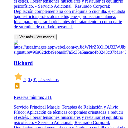
el estrés, liberar tensiones musculares y restaurar el equilibrio
psicofísico. • Servicio Adicional | Rasurado Corporal:
Depilación complementaria con máquina o cuchilla, ejecutada
bajo estrictos protocolos de higiene y protección cutánea.
Ideal para preparar la piel antes del tratamiento o como parte
de su rutina de cuidado personal.
+ Ver más
- Ver menos
Richard
5,0
(9)
|
2 servicios
Reserva mínima: 31€
Servicio Principal Masaje| Terapias de Relajación y Alivio
Físico: Aplicación de técnicas corporales orientadas a reducir
el estrés, liberar tensiones musculares y restaurar el equilibrio
psicofísico. • Servicio Adicional | Rasurado Corporal:
Depilación complementaria con máquina o cuchilla, ejecutada