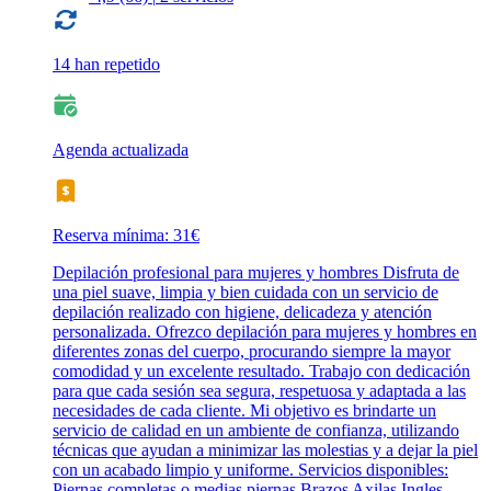
14 han repetido
Agenda actualizada
Reserva mínima: 31€
Depilación profesional para mujeres y hombres Disfruta de
una piel suave, limpia y bien cuidada con un servicio de
depilación realizado con higiene, delicadeza y atención
personalizada. Ofrezco depilación para mujeres y hombres en
diferentes zonas del cuerpo, procurando siempre la mayor
comodidad y un excelente resultado. Trabajo con dedicación
para que cada sesión sea segura, respetuosa y adaptada a las
necesidades de cada cliente. Mi objetivo es brindarte un
servicio de calidad en un ambiente de confianza, utilizando
técnicas que ayudan a minimizar las molestias y a dejar la piel
con un acabado limpio y uniforme. Servicios disponibles:
Piernas completas o medias piernas Brazos Axilas Ingles