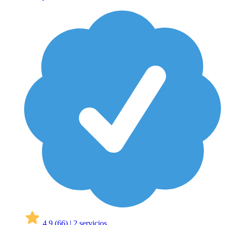
4,9
(66)
|
2 servicios