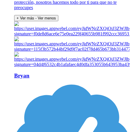
protección, nosotros hacemos todo por ti para que no te
preocupes
+ Ver más
- Ver menos
Bryan