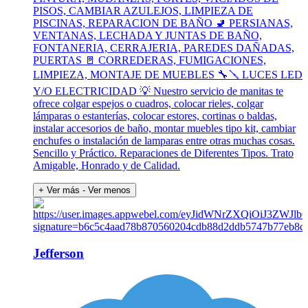
PISOS, CAMBIAR AZULEJOS, LIMPIEZA DE
PISCINAS, REPARACION DE BAÑO 🚽 PERSIANAS,
VENTANAS, LECHADA Y JUNTAS DE BAÑO,
FONTANERIA, CERRAJERIA, PAREDES DAÑADAS,
PUERTAS 🚪 CORREDERAS, FUMIGACIONES,
LIMPIEZA, MONTAJE DE MUEBLES 🔧🪛 LUCES LED
Y/O ELECTRICIDAD 💡 Nuestro servicio de manitas te
ofrece colgar espejos o cuadros, colocar rieles, colgar
lámparas o estanterías, colocar estores, cortinas o baldas,
instalar accesorios de baño, montar muebles tipo kit, cambiar
enchufes o instalación de lamparas entre otras muchas cosas.
Sencillo y Práctico. Reparaciones de Diferentes Tipos. Trato
Amigable, Honrado y de Calidad.
+ Ver más
- Ver menos
Jefferson