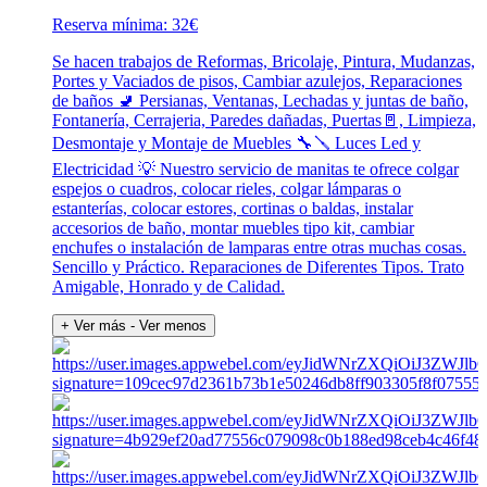
Reserva mínima: 32€
Se hacen trabajos de Reformas, Bricolaje, Pintura, Mudanzas,
Portes y Vaciados de pisos, Cambiar azulejos, Reparaciones
de baños 🚽 Persianas, Ventanas, Lechadas y juntas de baño,
Fontanería, Cerrajeria, Paredes dañadas, Puertas🚪, Limpieza,
Desmontaje y Montaje de Muebles 🔧🪛 Luces Led y
Electricidad 💡 Nuestro servicio de manitas te ofrece colgar
espejos o cuadros, colocar rieles, colgar lámparas o
estanterías, colocar estores, cortinas o baldas, instalar
accesorios de baño, montar muebles tipo kit, cambiar
enchufes o instalación de lamparas entre otras muchas cosas.
Sencillo y Práctico. Reparaciones de Diferentes Tipos. Trato
Amigable, Honrado y de Calidad.
+ Ver más
- Ver menos