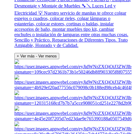
Desmontaje y Montaje de Muebles 🔧🪛 Luces Led y
Electricidad 💡 Nuestro servicio de manitas te ofrece colgar
espejos o cuadros, colocar rieles, colgar lámparas o
estanterías, colocar estores, cortinas o baldas, instalar
accesorios de baño, montar muebles tipo kit, cambiar
enchufes o instalación de lamparas entre otras muchas cosas.
Sencillo y Práctico. Reparaciones de Diferentes Tipos. Trato
Amigable, Honrado y de Calidad.
+ Ver más
- Ver menos