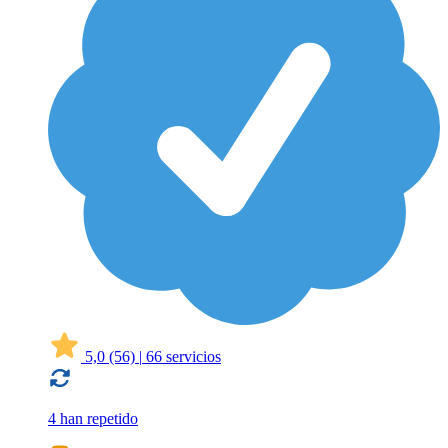
5,0
(56)
|
66 servicios
4 han repetido