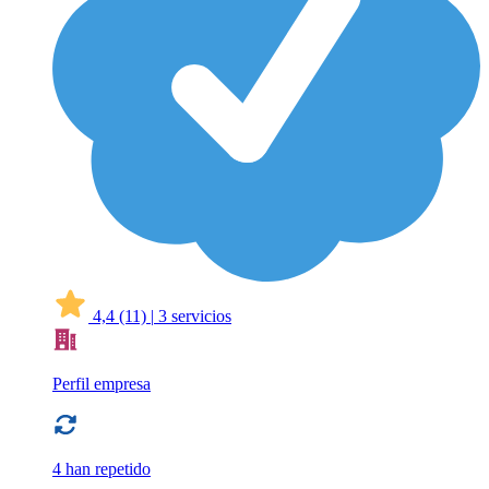
4,4
(11)
|
3 servicios
Perfil empresa
4 han repetido