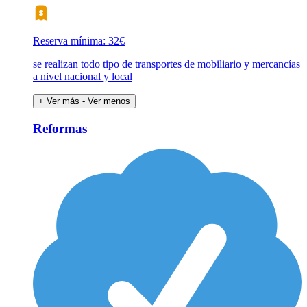
Reserva mínima: 32€
se realizan todo tipo de transportes de mobiliario y mercancías
a nivel nacional y local
+ Ver más
- Ver menos
Reformas