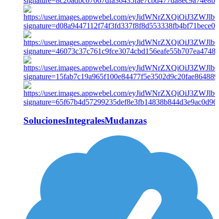
SolucionesIntegralesMudanzas