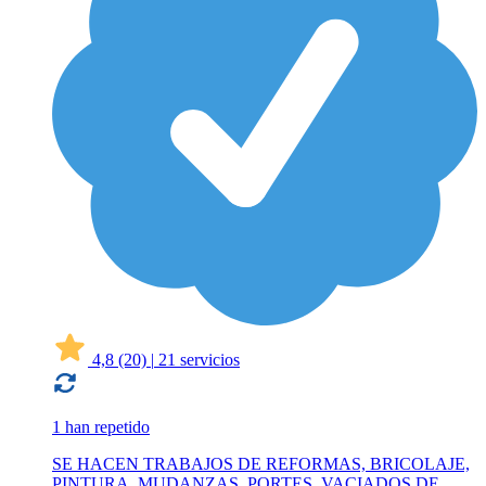
4,8
(20)
|
21 servicios
1 han repetido
SE HACEN TRABAJOS DE REFORMAS, BRICOLAJE,
PINTURA, MUDANZAS, PORTES, VACIADOS DE