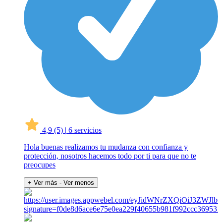
4,9
(5)
|
6 servicios
Hola buenas realizamos tu mudanza con confianza y
protección, nosotros hacemos todo por ti para que no te
preocupes
+ Ver más
- Ver menos