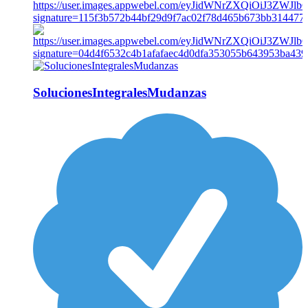
SolucionesIntegralesMudanzas