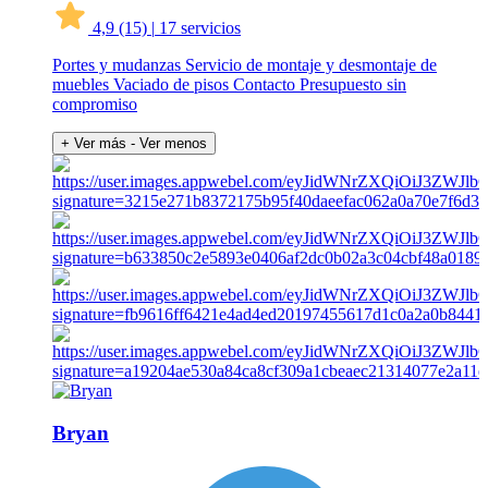
4,9
(15)
|
17 servicios
Portes y mudanzas Servicio de montaje y desmontaje de
muebles Vaciado de pisos Contacto Presupuesto sin
compromiso
+ Ver más
- Ver menos
Bryan