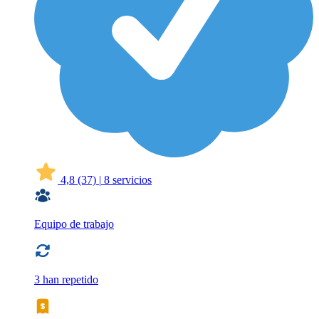
4,8
(37)
|
8 servicios
Equipo de trabajo
3 han repetido