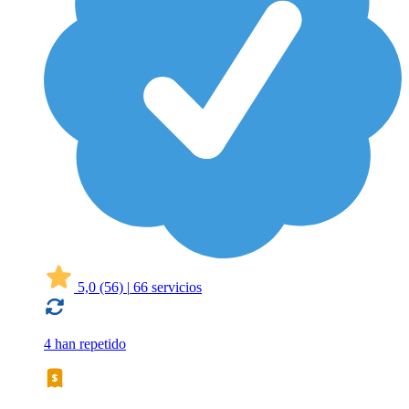
5,0
(56)
|
66 servicios
4 han repetido